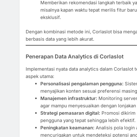
Memberikan rekomendasi langkah terbaik yan
misalnya kapan waktu tepat merilis fitur bar
eksklusif.
Dengan kombinasi metode ini, Corlaslot bisa meng
berbasis data yang lebih akurat.
Penerapan Data Analytics di Corlaslot
Implementasi nyata data analytics dalam Corlaslot 
aspek utama:
Personalisasi pengalaman pengguna:
Siste
menyajikan konten sesuai preferensi masing
Manajemen infrastruktur:
Monitoring server
agar mampu menyesuaikan dengan lonjakan
Strategi pemasaran digital:
Promosi dikirim
pengguna yang tepat sehingga lebih efektif.
Peningkatan keamanan:
Analisis pola login 
mencurigakan untuk mendeteksi potensi anc