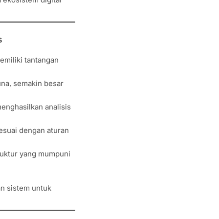
s
emiliki tantangan
na, semakin besar
enghasilkan analisis
esuai dengan aturan
ruktur yang mumpuni
an sistem untuk