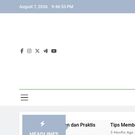
Skip
August 7, 2026
9:46:54 PM
to
content
Die
Ikuti Kom
Akses yang Lebih Aman dan Praktis
Tips Membersihkan C
3 Months Ago
HEADLINES