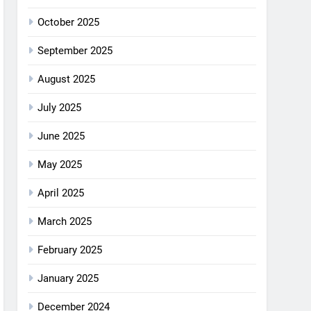
October 2025
September 2025
August 2025
July 2025
June 2025
May 2025
April 2025
March 2025
February 2025
January 2025
December 2024