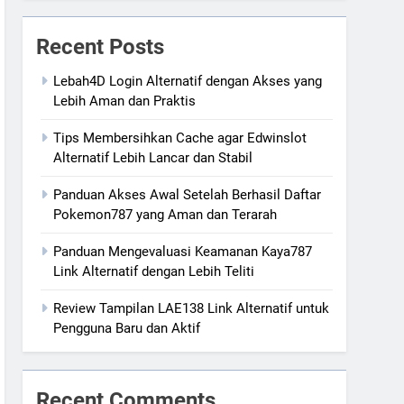
Recent Posts
Lebah4D Login Alternatif dengan Akses yang
Lebih Aman dan Praktis
Tips Membersihkan Cache agar Edwinslot
Alternatif Lebih Lancar dan Stabil
Panduan Akses Awal Setelah Berhasil Daftar
Pokemon787 yang Aman dan Terarah
Panduan Mengevaluasi Keamanan Kaya787
Link Alternatif dengan Lebih Teliti
Review Tampilan LAE138 Link Alternatif untuk
Pengguna Baru dan Aktif
Recent Comments