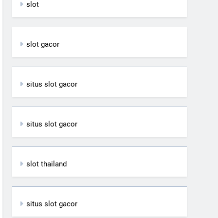
slot
slot gacor
situs slot gacor
situs slot gacor
slot thailand
situs slot gacor