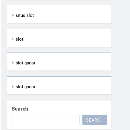
situs slot
slot
slot gacor
slot gacor
Search
SEARCH