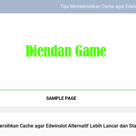
Tips Membersihkan Cache agar Edwinsl
Panduan Akses Awal Setelah Berhasil Daft
Panduan Mengevaluasi Keamanan Kaya78
Lebah4D Login Alternatif den
Tips Membersihkan Cache agar Edwinsl
Panduan Akses Awal Setelah Berhasil Daft
ndan Game
unitas Game Dan Dapatkan Tips Bermain Di Diendan Game.
Panduan Mengevaluasi Keamanan Kaya78
SAMPLE PAGE
ache agar Edwinslot Alternatif Lebih Lancar dan Stabil