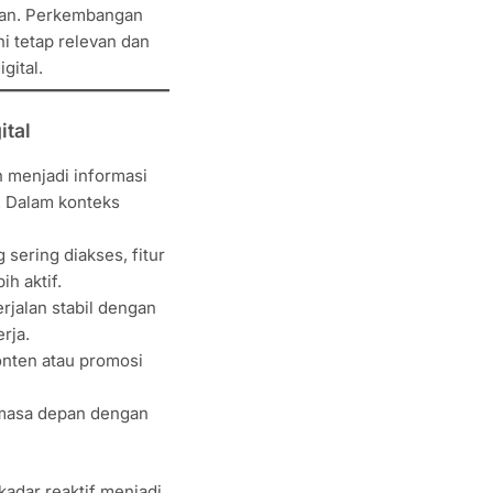
aman. Perkembangan
ni tetap relevan dan
gital.
ital
h menjadi informasi
. Dalam konteks
sering diakses, fitur
h aktif.
jalan stabil dengan
rja.
nten atau promosi
 masa depan dengan
kadar reaktif menjadi