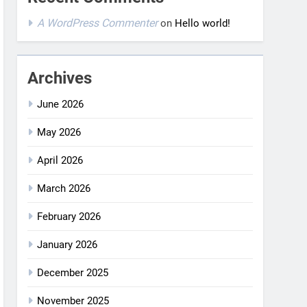
A WordPress Commenter
on
Hello world!
Archives
June 2026
May 2026
April 2026
March 2026
February 2026
January 2026
December 2025
November 2025