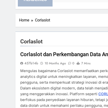
Home
Corlaslot
Corlaslot
Corlaslot dan Perkembangan Data Ana
457b14b
10 Months Ago
0
7 Mins
Mengulas bagaimana Corlaslot memanfaatkan per
analytics digital untuk meningkatkan layanan, mem
pengguna, serta memperkuat strategi inovasi di er
Dalam ekosistem digital modern, data telah menjad
yang menggerakkan inovasi. Platform seperti
COR
berfokus pada penyediaan layanan hiburan, tetapi 
data diolah untuk memahami perilaku pengguna, me