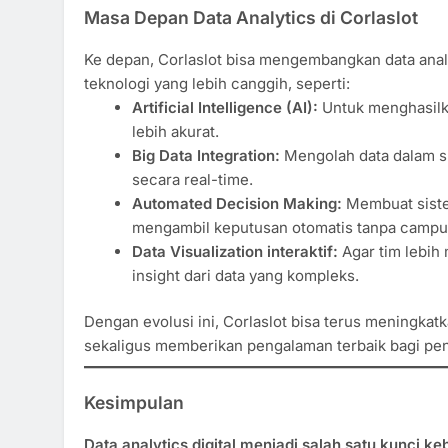
Masa Depan Data Analytics di Corlaslot
Ke depan, Corlaslot bisa mengembangkan data anal
teknologi yang lebih canggih, seperti:
Artificial Intelligence (AI):
Untuk menghasilk
lebih akurat.
Big Data Integration:
Mengolah data dalam sk
secara real-time.
Automated Decision Making:
Membuat siste
mengambil keputusan otomatis tanpa campu
Data Visualization interaktif:
Agar tim lebi
insight dari data yang kompleks.
Dengan evolusi ini, Corlaslot bisa terus meningkat
sekaligus memberikan pengalaman terbaik bagi pe
Kesimpulan
Data analytics digital menjadi salah satu kunci ke