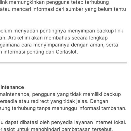
link memungkinkan pengguna tetap terhubung
tau mencari informasi dari sumber yang belum tentu
elum menyadari pentingnya menyimpan backup link
an. Artikel ini akan membahas secara lengkap
bagaimana cara menyimpannya dengan aman, serta
 informasi penting dari Corlaslot.
intenance
 maintenance, pengguna yang tidak memiliki backup
ersedia atau redirect yang tidak jelas. Dengan
ngsung terhubung tanpa menunggu informasi tambahan.
tu dapat dibatasi oleh penyedia layanan internet lokal.
orlaslot untuk menghindari pembatasan tersebut,