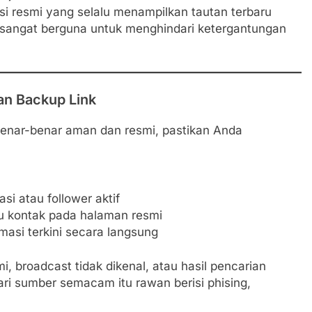
i resmi yang selalu menampilkan tautan terbaru
i sangat berguna untuk menghindari ketergantungan
n Backup Link
enar-benar aman dan resmi, pastikan Anda
si atau follower aktif
au kontak pada halaman resmi
asi terkini secara langsung
i, broadcast tidak dikenal, atau hasil pencarian
dari sumber semacam itu rawan berisi phising,