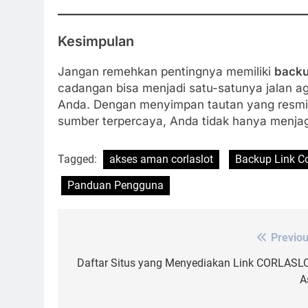
Kesimpulan
Jangan remehkan pentingnya memiliki
backup
cadangan bisa menjadi satu-satunya jalan ag
Anda. Dengan menyimpan tautan yang resmi
sumber terpercaya, Anda tidak hanya menjag
Tagged:
akses aman corlaslot
Backup Link Co
Panduan Pengguna
Previou
Post
navigation
Daftar Situs yang Menyediakan Link CORLASL
A