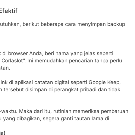
fektif
ibutuhkan, berikut beberapa cara menyimpan backup
di browser Anda, beri nama yang jelas seperti
if Corlaslot”. Ini memudahkan pencarian tanpa perlu
tan.
nk di aplikasi catatan digital seperti Google Keep,
n tersebut disimpan di perangkat pribadi dan tidak
-waktu. Maka dari itu, rutinlah memeriksa pembaruan
u yang dibagikan, segera ganti tautan lama di
ia)