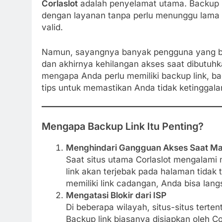
Corlaslot
adalah penyelamat utama. Backup 
dengan layanan tanpa perlu menunggu lama a
valid.
Namun, sayangnya banyak pengguna yang b
dan akhirnya kehilangan akses saat dibutuhk
mengapa Anda perlu memiliki backup link, 
tips untuk memastikan Anda tidak ketinggalan
Mengapa Backup Link Itu Penting?
Menghindari Gangguan Akses Saat Ma
Saat situs utama Corlaslot mengalami
link akan terjebak pada halaman tidak t
memiliki link cadangan, Anda bisa la
Mengatasi Blokir dari ISP
Di beberapa wilayah, situs-situs terten
Backup link biasanya disiapkan oleh C