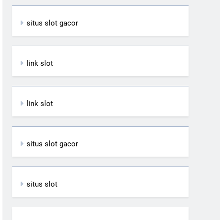
situs slot gacor
link slot
link slot
situs slot gacor
situs slot