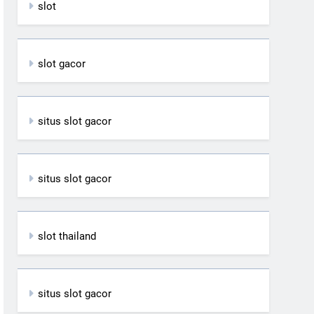
slot
slot gacor
situs slot gacor
situs slot gacor
slot thailand
situs slot gacor