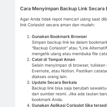
Cara Menyimpan Backup Link Secara E
Agar Anda tidak repot mencari ulang saat d
link Corlaslot secara aman dan mudah:
Gunakan Bookmark Browser
Simpan backup link ke dalam bookmark 
“Backup Corlaslot” atau “Link Alternat
mengetik ulang atau membuka file cata
Catat di Tempat Aman
Selain menyimpan di browser, tuliskan li
Evernote, atau Notion. Pastikan catata
diakses orang lain.
Update Secara Berkala
Backup link bisa saja berubah sewaktu
dari sumber resmi. Jika ada tautan bar
bookmark Anda.
Gunakan Aplikasi Corlaslot (jika tersed