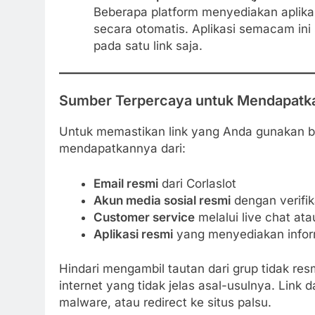
Beberapa platform menyediakan aplikas
secara otomatis. Aplikasi semacam in
pada satu link saja.
Sumber Terpercaya untuk Mendapatka
Untuk memastikan link yang Anda gunakan b
mendapatkannya dari:
Email resmi
dari Corlaslot
Akun media sosial resmi
dengan verifika
Customer service
melalui live chat at
Aplikasi resmi
yang menyediakan inform
Hindari mengambil tautan dari grup tidak resm
internet yang tidak jelas asal-usulnya. Link 
malware, atau redirect ke situs palsu.