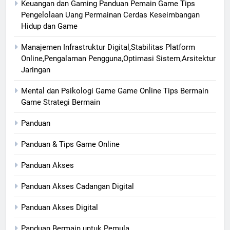
Keuangan dan Gaming Panduan Pemain Game Tips
Pengelolaan Uang Permainan Cerdas Keseimbangan
Hidup dan Game
Manajemen Infrastruktur Digital,Stabilitas Platform
Online,Pengalaman Pengguna,Optimasi Sistem,Arsitektur
Jaringan
Mental dan Psikologi Game Game Online Tips Bermain
Game Strategi Bermain
Panduan
Panduan & Tips Game Online
Panduan Akses
Panduan Akses Cadangan Digital
Panduan Akses Digital
Panduan Bermain untuk Pemula