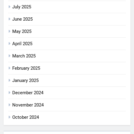
July 2025
June 2025
May 2025
April 2025
March 2025
February 2025
January 2025
December 2024
November 2024
October 2024