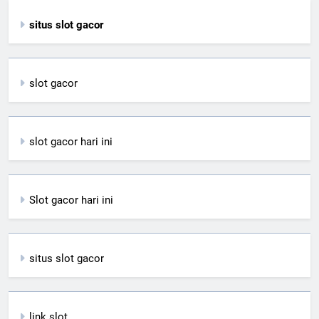
situs slot gacor
slot gacor
slot gacor hari ini
Slot gacor hari ini
situs slot gacor
link slot