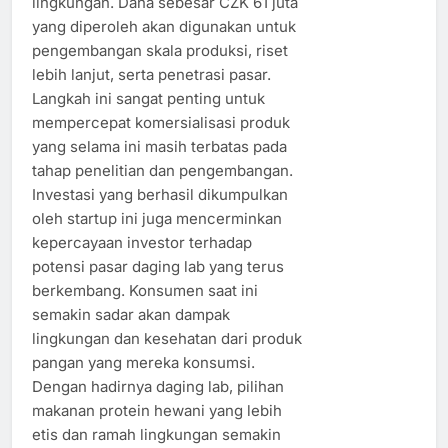
lingkungan. Dana sebesar CZK 61 juta
yang diperoleh akan digunakan untuk
pengembangan skala produksi, riset
lebih lanjut, serta penetrasi pasar.
Langkah ini sangat penting untuk
mempercepat komersialisasi produk
yang selama ini masih terbatas pada
tahap penelitian dan pengembangan.
Investasi yang berhasil dikumpulkan
oleh startup ini juga mencerminkan
kepercayaan investor terhadap
potensi pasar daging lab yang terus
berkembang. Konsumen saat ini
semakin sadar akan dampak
lingkungan dan kesehatan dari produk
pangan yang mereka konsumsi.
Dengan hadirnya daging lab, pilihan
makanan protein hewani yang lebih
etis dan ramah lingkungan semakin