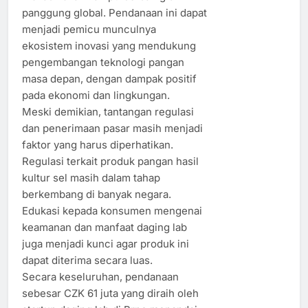
panggung global. Pendanaan ini dapat
menjadi pemicu munculnya
ekosistem inovasi yang mendukung
pengembangan teknologi pangan
masa depan, dengan dampak positif
pada ekonomi dan lingkungan.
Meski demikian, tantangan regulasi
dan penerimaan pasar masih menjadi
faktor yang harus diperhatikan.
Regulasi terkait produk pangan hasil
kultur sel masih dalam tahap
berkembang di banyak negara.
Edukasi kepada konsumen mengenai
keamanan dan manfaat daging lab
juga menjadi kunci agar produk ini
dapat diterima secara luas.
Secara keseluruhan, pendanaan
sebesar CZK 61 juta yang diraih oleh