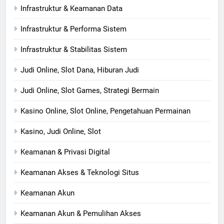
Infrastruktur & Keamanan Data
Infrastruktur & Performa Sistem
Infrastruktur & Stabilitas Sistem
Judi Online, Slot Dana, Hiburan Judi
Judi Online, Slot Games, Strategi Bermain
Kasino Online, Slot Online, Pengetahuan Permainan
Kasino, Judi Online, Slot
Keamanan & Privasi Digital
Keamanan Akses & Teknologi Situs
Keamanan Akun
Keamanan Akun & Pemulihan Akses