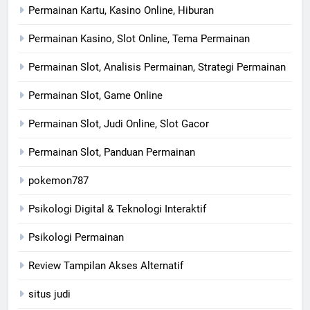
Permainan Kartu, Kasino Online, Hiburan
Permainan Kasino, Slot Online, Tema Permainan
Permainan Slot, Analisis Permainan, Strategi Permainan
Permainan Slot, Game Online
Permainan Slot, Judi Online, Slot Gacor
Permainan Slot, Panduan Permainan
pokemon787
Psikologi Digital & Teknologi Interaktif
Psikologi Permainan
Review Tampilan Akses Alternatif
situs judi