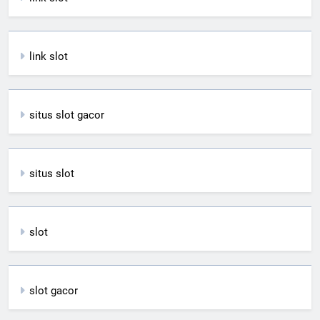
link slot
situs slot gacor
situs slot
slot
slot gacor