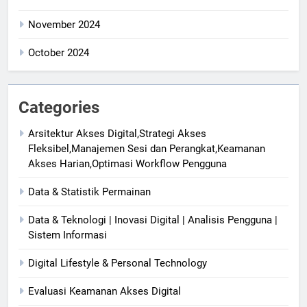
November 2024
October 2024
Categories
Arsitektur Akses Digital,Strategi Akses
Fleksibel,Manajemen Sesi dan Perangkat,Keamanan
Akses Harian,Optimasi Workflow Pengguna
Data & Statistik Permainan
Data & Teknologi | Inovasi Digital | Analisis Pengguna |
Sistem Informasi
Digital Lifestyle & Personal Technology
Evaluasi Keamanan Akses Digital