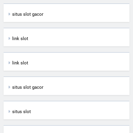
situs slot gacor
link slot
link slot
situs slot gacor
situs slot