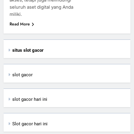
seluruh aset digital yang Anda
miliki.
Read More
situs slot gacor
slot gacor
slot gacor hari ini
Slot gacor hari ini