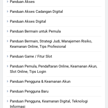
Panduan Akses
Panduan Akses Cadangan Digital
Panduan Akses Digital
Panduan Bermain untuk Pemula
Panduan Bermain, Strategi Judi, Manajemen Risiko,
Keamanan Online, Tips Profesional
Panduan Game / Fitur Slot
Panduan Pemula, Pendaftaran Online, Keamanan Akun,
Slot Online, Tips Login
Panduan Pengguna & Keamanan Akun
Panduan Pengguna Baru
Panduan Pengguna, Keamanan Digital, Teknologi
Informasi