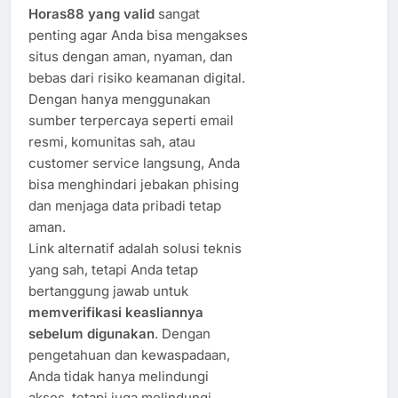
Horas88 yang valid
sangat
penting agar Anda bisa mengakses
situs dengan aman, nyaman, dan
bebas dari risiko keamanan digital.
Dengan hanya menggunakan
sumber terpercaya seperti email
resmi, komunitas sah, atau
customer service langsung, Anda
bisa menghindari jebakan phising
dan menjaga data pribadi tetap
aman.
Link alternatif adalah solusi teknis
yang sah, tetapi Anda tetap
bertanggung jawab untuk
memverifikasi keasliannya
sebelum digunakan
. Dengan
pengetahuan dan kewaspadaan,
Anda tidak hanya melindungi
akses, tetapi juga melindungi