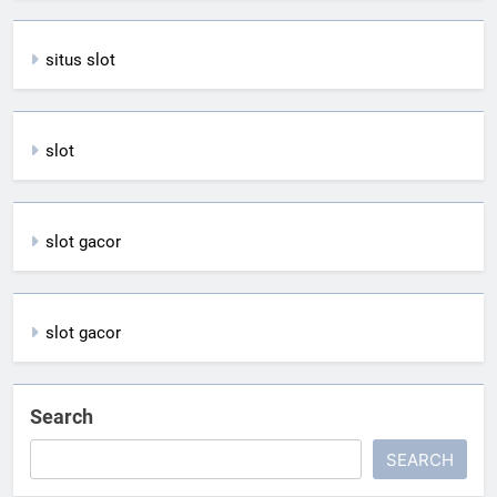
situs slot
slot
slot gacor
slot gacor
Search
SEARCH