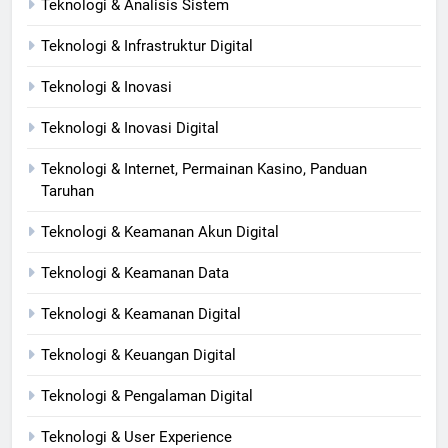
Teknologi & Analisis Sistem
Teknologi & Infrastruktur Digital
Teknologi & Inovasi
Teknologi & Inovasi Digital
Teknologi & Internet, Permainan Kasino, Panduan
Taruhan
Teknologi & Keamanan Akun Digital
Teknologi & Keamanan Data
Teknologi & Keamanan Digital
Teknologi & Keuangan Digital
Teknologi & Pengalaman Digital
Teknologi & User Experience