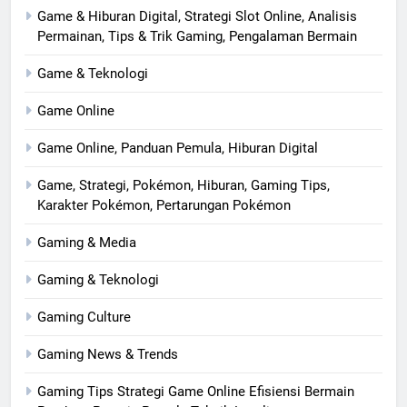
Game & Hiburan Digital, Strategi Slot Online, Analisis
Permainan, Tips & Trik Gaming, Pengalaman Bermain
Game & Teknologi
Game Online
Game Online, Panduan Pemula, Hiburan Digital
Game, Strategi, Pokémon, Hiburan, Gaming Tips,
Karakter Pokémon, Pertarungan Pokémon
Gaming & Media
Gaming & Teknologi
Gaming Culture
Gaming News & Trends
Gaming Tips Strategi Game Online Efisiensi Bermain