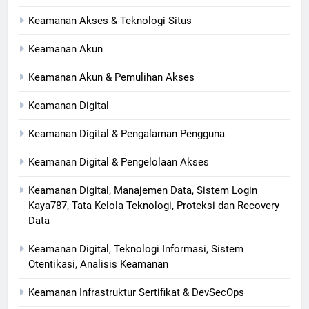
Keamanan Akses & Teknologi Situs
Keamanan Akun
Keamanan Akun & Pemulihan Akses
Keamanan Digital
Keamanan Digital & Pengalaman Pengguna
Keamanan Digital & Pengelolaan Akses
Keamanan Digital, Manajemen Data, Sistem Login
Kaya787, Tata Kelola Teknologi, Proteksi dan Recovery
Data
Keamanan Digital, Teknologi Informasi, Sistem
Otentikasi, Analisis Keamanan
Keamanan Infrastruktur Sertifikat & DevSecOps