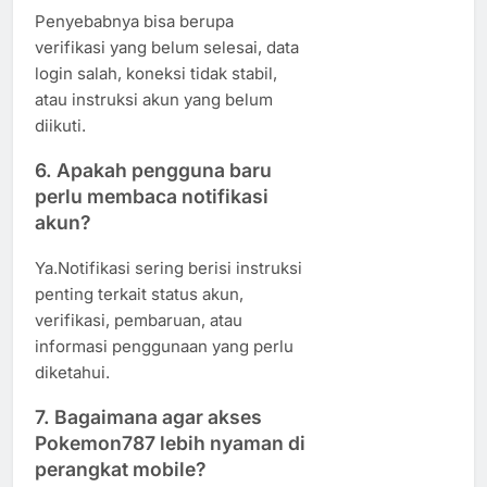
Penyebabnya bisa berupa
verifikasi yang belum selesai, data
login salah, koneksi tidak stabil,
atau instruksi akun yang belum
diikuti.
6. Apakah pengguna baru
perlu membaca notifikasi
akun?
Ya.Notifikasi sering berisi instruksi
penting terkait status akun,
verifikasi, pembaruan, atau
informasi penggunaan yang perlu
diketahui.
7. Bagaimana agar akses
Pokemon787 lebih nyaman di
perangkat mobile?