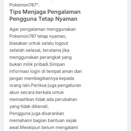
Pokemon787”.
Tips Menjaga Pengalaman
Pengguna Tetap Nyaman
Agar pengalaman menggunakan
Pokemon787 tetap nyaman,
biasakan untuk selalu logout
setelah selesai, terutama jika
menggunakan perangkat yang
bukan milik pribadi.Simpan
informasi login di tempat aman dan
jangan membagikannya kepada
orang lain.Periksa juga pengaturan
akun secara berkala untuk
memastikan tidak ada perubahan
yang tidak dikenali.
Pengguna juga disarankan
memahami bagian bantuan sejak
awal.Meskipun belum mengalami