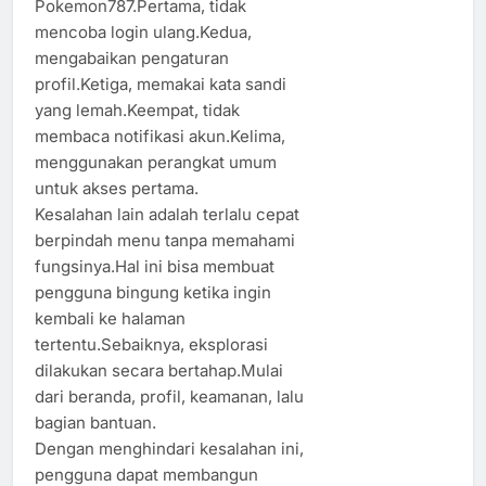
Pokemon787.Pertama, tidak
mencoba login ulang.Kedua,
mengabaikan pengaturan
profil.Ketiga, memakai kata sandi
yang lemah.Keempat, tidak
membaca notifikasi akun.Kelima,
menggunakan perangkat umum
untuk akses pertama.
Kesalahan lain adalah terlalu cepat
berpindah menu tanpa memahami
fungsinya.Hal ini bisa membuat
pengguna bingung ketika ingin
kembali ke halaman
tertentu.Sebaiknya, eksplorasi
dilakukan secara bertahap.Mulai
dari beranda, profil, keamanan, lalu
bagian bantuan.
Dengan menghindari kesalahan ini,
pengguna dapat membangun