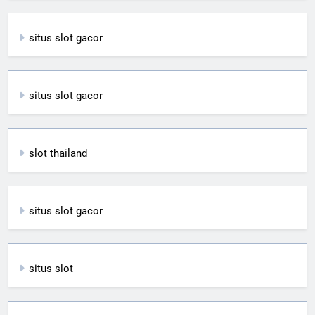
situs slot gacor
situs slot gacor
slot thailand
situs slot gacor
situs slot