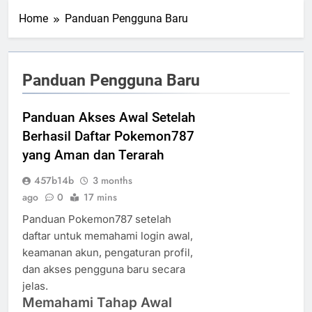
Home
Panduan Pengguna Baru
Panduan Pengguna Baru
Panduan Akses Awal Setelah
Berhasil Daftar Pokemon787
yang Aman dan Terarah
457b14b
3 months
ago
0
17 mins
Panduan Pokemon787 setelah
daftar untuk memahami login awal,
keamanan akun, pengaturan profil,
dan akses pengguna baru secara
jelas.
Memahami Tahap Awal