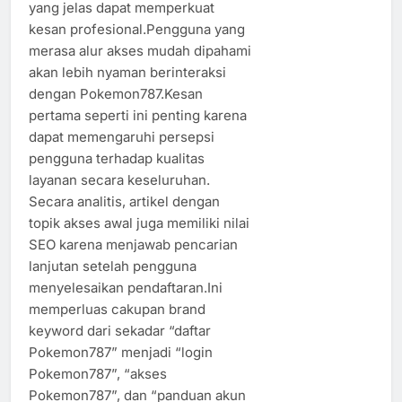
yang jelas dapat memperkuat
kesan profesional.Pengguna yang
merasa alur akses mudah dipahami
akan lebih nyaman berinteraksi
dengan Pokemon787.Kesan
pertama seperti ini penting karena
dapat memengaruhi persepsi
pengguna terhadap kualitas
layanan secara keseluruhan.
Secara analitis, artikel dengan
topik akses awal juga memiliki nilai
SEO karena menjawab pencarian
lanjutan setelah pengguna
menyelesaikan pendaftaran.Ini
memperluas cakupan brand
keyword dari sekadar “daftar
Pokemon787” menjadi “login
Pokemon787”, “akses
Pokemon787”, dan “panduan akun