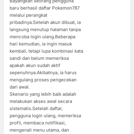
Bayangkan seorang pengguna
baru berhasil daftar Pokemon787
melalui perangkat
pribadinya.Setelah akun dibuat, ia
langsung menutup halaman tanpa
mencoba login ulang.Beberapa
hari kemudian, ia ingin masuk
kembali, tetapi lupa kombinasi kata
sandi dan belum memeriksa
apakah akun sudah aktif
sepenuhnya.Akibatnya, ia harus
mengulang proses pengecekan
dari awal.
Skenario yang lebih baik adalah
melakukan akses awal secara
sistematis.Setelah daftar,
pengguna login ulang, memeriksa
profil, membaca notifikasi,
mengenali menu utama, dan