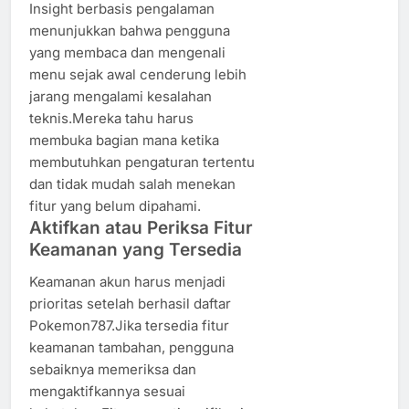
Insight berbasis pengalaman
menunjukkan bahwa pengguna
yang membaca dan mengenali
menu sejak awal cenderung lebih
jarang mengalami kesalahan
teknis.Mereka tahu harus
membuka bagian mana ketika
membutuhkan pengaturan tertentu
dan tidak mudah salah menekan
fitur yang belum dipahami.
Aktifkan atau Periksa Fitur
Keamanan yang Tersedia
Keamanan akun harus menjadi
prioritas setelah berhasil daftar
Pokemon787.Jika tersedia fitur
keamanan tambahan, pengguna
sebaiknya memeriksa dan
mengaktifkannya sesuai