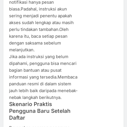
notifikasi hanya pesan
biasa.Padahal, instruksi akun
sering menjadi penentu apakah
akses sudah lengkap atau masih
perlu tindakan tambahan.Oleh
karena itu, baca setiap pesan
dengan saksama sebelum
melanjutkan.
Jika ada instruksi yang belum
dipahami, pengguna bisa mencari
bagian bantuan atau pusat
informasi yang tersedia.Membaca
panduan resmi di dalam sistem
jauh lebih baik daripada menebak-
nebak langkah berikutnya.
Skenario Praktis
Pengguna Baru Setelah
Daftar