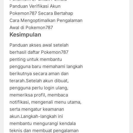
Panduan Verifikasi Akun
Pokemon787 Secara Bertahap
Cara Mengoptimalkan Pengalaman
Awal di Pokemon787
Kesimpulan
Panduan akses awal setelah
berhasil daftar Pokemon787
penting untuk membantu
pengguna baru memahami langkah
berikutnya secara aman dan
terarah.Setelah akun dibuat,
pengguna perlu login ulang,
memeriksa profil, membaca
notifikasi, mengenali menu utama,
serta mengatur keamanan
akun.Langkah-langkah ini
membantu mengurangi kendala
teknis dan membuat pengalaman