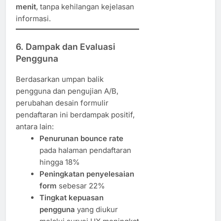
menit
, tanpa kehilangan kejelasan
informasi.
6. Dampak dan Evaluasi
Pengguna
Berdasarkan umpan balik
pengguna dan pengujian A/B,
perubahan desain formulir
pendaftaran ini berdampak positif,
antara lain:
Penurunan bounce rate
pada halaman pendaftaran
hingga 18%
Peningkatan penyelesaian
form
sebesar 22%
Tingkat kepuasan
pengguna
yang diukur