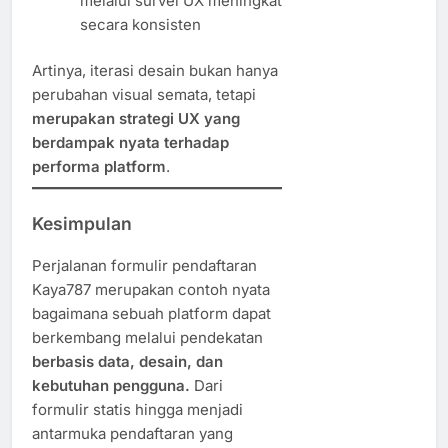
melalui survei UX meningkat
secara konsisten
Artinya, iterasi desain bukan hanya
perubahan visual semata, tetapi
merupakan strategi UX yang
berdampak nyata terhadap
performa platform
.
Kesimpulan
Perjalanan formulir pendaftaran
Kaya787 merupakan contoh nyata
bagaimana sebuah platform dapat
berkembang melalui pendekatan
berbasis data, desain, dan
kebutuhan pengguna.
Dari
formulir statis hingga menjadi
antarmuka pendaftaran yang