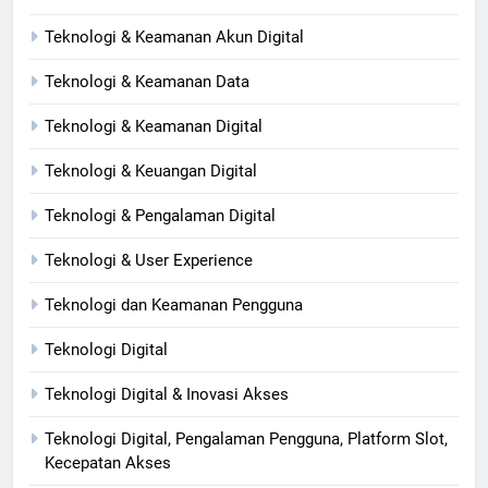
Teknologi & Keamanan Akun Digital
Teknologi & Keamanan Data
Teknologi & Keamanan Digital
Teknologi & Keuangan Digital
Teknologi & Pengalaman Digital
Teknologi & User Experience
Teknologi dan Keamanan Pengguna
Teknologi Digital
Teknologi Digital & Inovasi Akses
Teknologi Digital, Pengalaman Pengguna, Platform Slot,
Kecepatan Akses