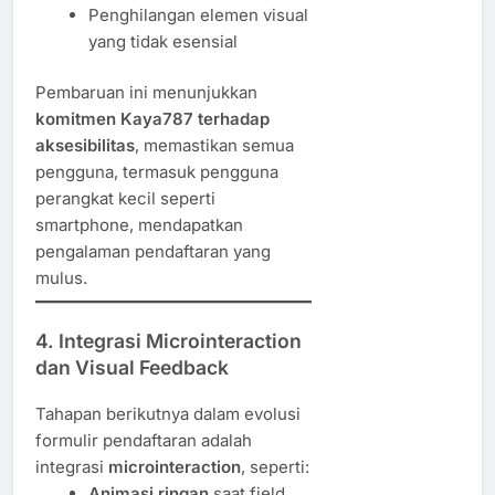
Penghilangan elemen visual
yang tidak esensial
Pembaruan ini menunjukkan
komitmen Kaya787 terhadap
aksesibilitas
, memastikan semua
pengguna, termasuk pengguna
perangkat kecil seperti
smartphone, mendapatkan
pengalaman pendaftaran yang
mulus.
4. Integrasi Microinteraction
dan Visual Feedback
Tahapan berikutnya dalam evolusi
formulir pendaftaran adalah
integrasi
microinteraction
, seperti:
Animasi ringan
saat field