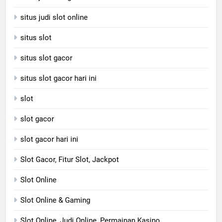
situs judi slot online
situs slot
situs slot gacor
situs slot gacor hari ini
slot
slot gacor
slot gacor hari ini
Slot Gacor, Fitur Slot, Jackpot
Slot Online
Slot Online & Gaming
Slot Online, Judi Online, Permainan Kasino