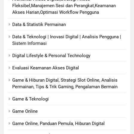
Fleksibel,Manajemen Sesi dan Perangkat,Keamanan
Akses Harian,Optimasi Workflow Pengguna
Data & Statistik Permainan
Data & Teknologi | Inovasi Digital | Analisis Pengguna |
Sistem Informasi
Digital Lifestyle & Personal Technology
Evaluasi Keamanan Akses Digital
Game & Hiburan Digital, Strategi Slot Online, Analisis
Permainan, Tips & Trik Gaming, Pengalaman Bermain
Game & Teknologi
Game Online
Game Online, Panduan Pemula, Hiburan Digital