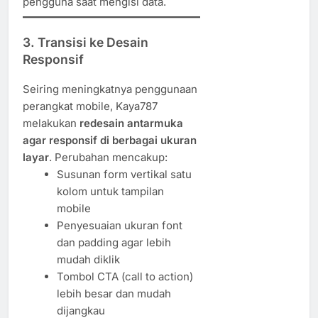
pengguna saat mengisi data.
3. Transisi ke Desain
Responsif
Seiring meningkatnya penggunaan
perangkat mobile, Kaya787
melakukan
redesain antarmuka
agar responsif di berbagai ukuran
layar
. Perubahan mencakup:
Susunan form vertikal satu
kolom untuk tampilan
mobile
Penyesuaian ukuran font
dan padding agar lebih
mudah diklik
Tombol CTA (call to action)
lebih besar dan mudah
dijangkau