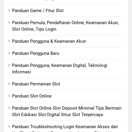
Panduan Game / Fitur Slot
Panduan Pemula, Pendaftaran Online, Keamanan Akun,
Slot Online, Tips Login
Panduan Pengguna & Keamanan Akun
Panduan Pengguna Baru
Panduan Pengguna, Keamanan Digital, Teknologi
Informasi
Panduan Permainan Slot
Panduan Slot Online
Panduan Slot Online Slot Deposit Minimal Tips Bermain
Slot Edukasi Slot Digital Situs Slot Terpercaya
Panduan Troubleshooting Login Keamanan Akses dan