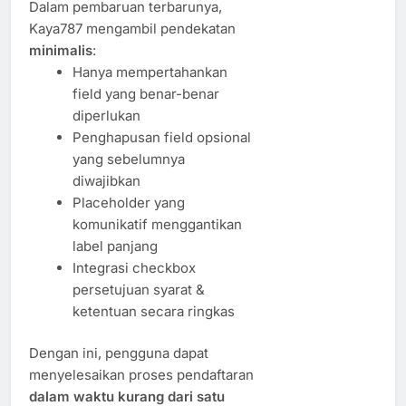
Dalam pembaruan terbarunya,
Kaya787 mengambil pendekatan
minimalis
:
Hanya mempertahankan
field yang benar-benar
diperlukan
Penghapusan field opsional
yang sebelumnya
diwajibkan
Placeholder yang
komunikatif menggantikan
label panjang
Integrasi checkbox
persetujuan syarat &
ketentuan secara ringkas
Dengan ini, pengguna dapat
menyelesaikan proses pendaftaran
dalam waktu kurang dari satu