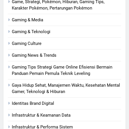
Game, Strategi, Pokémon, Hiburan, Gaming Tips,
Karakter Pokémon, Pertarungan Pokémon
Gaming & Media
Gaming & Teknologi
Gaming Culture
Gaming News & Trends
Gaming Tips Strategi Game Online Efisiensi Bermain
Panduan Pemain Pemula Teknik Leveling
Gaya Hidup Sehat, Manajemen Waktu, Kesehatan Mental
Gamer, Teknologi & Hiburan
Identitas Brand Digital
Infrastruktur & Keamanan Data
Infrastruktur & Performa Sistem