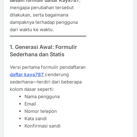
desain formulir daftar Kaya787
,
mengapa perubahan tersebut
dilakukan, serta bagaimana
dampaknya terhadap pengguna
dari waktu ke waktu.
1. Generasi Awal: Formulir
Sederhana dan Statis
Versi pertama formulir pendaftaran
daftar kaya787
cenderung
sederhana—terdiri dari beberapa
kolom dasar seperti:
Nama pengguna
Email
Nomor telepon
Kata sandi
Konfirmasi sandi