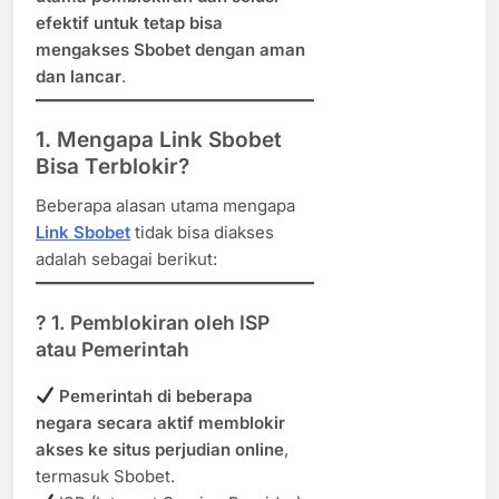
efektif untuk tetap bisa
mengakses Sbobet dengan aman
dan lancar
.
1. Mengapa Link Sbobet
Bisa Terblokir?
Beberapa alasan utama mengapa
Link Sbobet
tidak bisa diakses
adalah sebagai berikut:
? 1. Pemblokiran oleh ISP
atau Pemerintah
Pemerintah di beberapa
negara secara aktif memblokir
akses ke situs perjudian online
,
termasuk Sbobet.