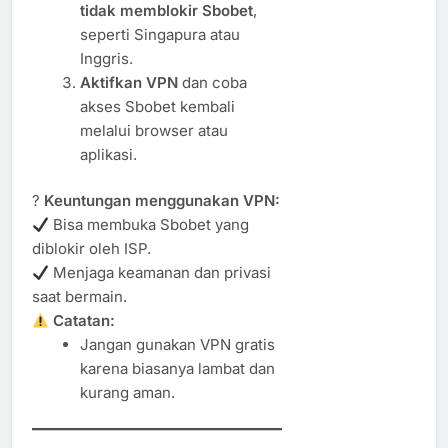
tidak memblokir Sbobet
,
seperti Singapura atau
Inggris.
Aktifkan VPN
dan coba
akses Sbobet kembali
melalui browser atau
aplikasi.
?
Keuntungan menggunakan VPN:
Bisa membuka Sbobet yang
diblokir oleh ISP.
Menjaga keamanan dan privasi
saat bermain.
Catatan:
Jangan gunakan VPN gratis
karena biasanya lambat dan
kurang aman.