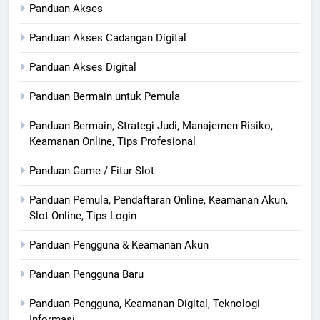
Panduan Akses
Panduan Akses Cadangan Digital
Panduan Akses Digital
Panduan Bermain untuk Pemula
Panduan Bermain, Strategi Judi, Manajemen Risiko,
Keamanan Online, Tips Profesional
Panduan Game / Fitur Slot
Panduan Pemula, Pendaftaran Online, Keamanan Akun,
Slot Online, Tips Login
Panduan Pengguna & Keamanan Akun
Panduan Pengguna Baru
Panduan Pengguna, Keamanan Digital, Teknologi
Informasi