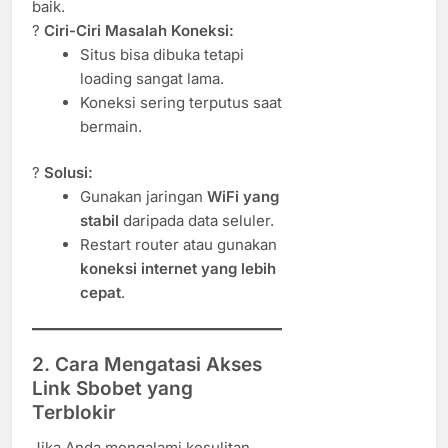
baik.
?
Ciri-Ciri Masalah Koneksi:
Situs bisa dibuka tetapi
loading sangat lama.
Koneksi sering terputus saat
bermain.
?
Solusi:
Gunakan jaringan
WiFi yang
stabil
daripada data seluler.
Restart router atau gunakan
koneksi internet yang lebih
cepat
.
2. Cara Mengatasi Akses
Link Sbobet yang
Terblokir
Jika Anda mengalami kesulitan