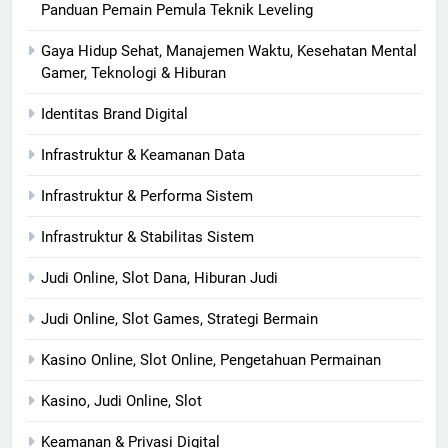
Panduan Pemain Pemula Teknik Leveling
Gaya Hidup Sehat, Manajemen Waktu, Kesehatan Mental
Gamer, Teknologi & Hiburan
Identitas Brand Digital
Infrastruktur & Keamanan Data
Infrastruktur & Performa Sistem
Infrastruktur & Stabilitas Sistem
Judi Online, Slot Dana, Hiburan Judi
Judi Online, Slot Games, Strategi Bermain
Kasino Online, Slot Online, Pengetahuan Permainan
Kasino, Judi Online, Slot
Keamanan & Privasi Digital