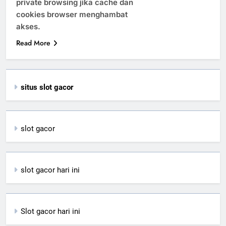
private browsing jika cache dan
cookies browser menghambat
akses.
Read More
situs slot gacor
slot gacor
slot gacor hari ini
Slot gacor hari ini