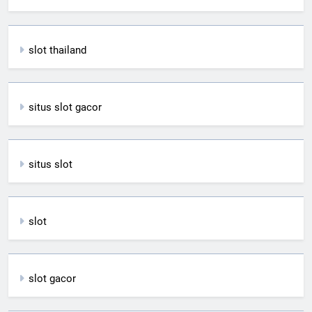
slot thailand
situs slot gacor
situs slot
slot
slot gacor