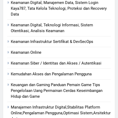
Keamanan Digital, Manajemen Data, Sistem Login
Kaya787, Tata Kelola Teknologi, Proteksi dan Recovery
Data
Keamanan Digital, Teknologi Informasi, Sistem
Otentikasi, Analisis Keamanan
Keamanan Infrastruktur Sertifikat & DevSecOps
Keamanan Online
Keamanan Siber / Identitas dan Akses / Autentikasi
Kemudahan Akses dan Pengalaman Pengguna
Keuangan dan Gaming Panduan Pemain Game Tips
Pengelolaan Uang Permainan Cerdas Keseimbangan
Hidup dan Game
Manajemen Infrastruktur Digital,Stabilitas Platform
Online,Pengalaman Pengguna,Optimasi Sistem,Arsitektur