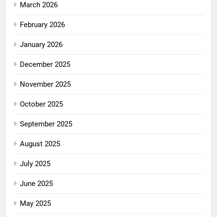
March 2026
February 2026
January 2026
December 2025
November 2025
October 2025
September 2025
August 2025
July 2025
June 2025
May 2025