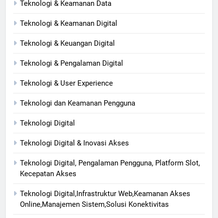
Teknologi & Keamanan Data
Teknologi & Keamanan Digital
Teknologi & Keuangan Digital
Teknologi & Pengalaman Digital
Teknologi & User Experience
Teknologi dan Keamanan Pengguna
Teknologi Digital
Teknologi Digital & Inovasi Akses
Teknologi Digital, Pengalaman Pengguna, Platform Slot,
Kecepatan Akses
Teknologi Digital,Infrastruktur Web,Keamanan Akses
Online,Manajemen Sistem,Solusi Konektivitas