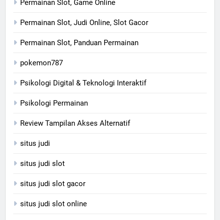
Permainan Slot, Game Online
Permainan Slot, Judi Online, Slot Gacor
Permainan Slot, Panduan Permainan
pokemon787
Psikologi Digital & Teknologi Interaktif
Psikologi Permainan
Review Tampilan Akses Alternatif
situs judi
situs judi slot
situs judi slot gacor
situs judi slot online