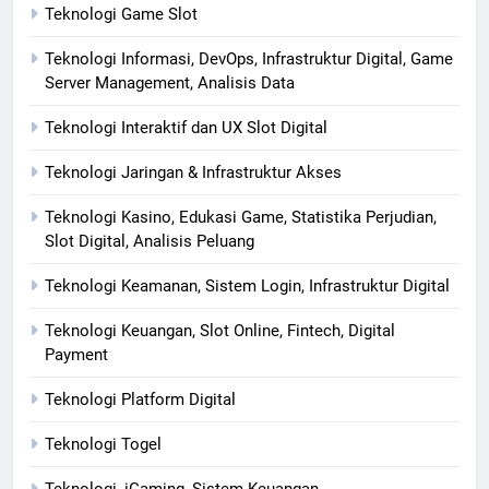
Teknologi Game Slot
Teknologi Informasi, DevOps, Infrastruktur Digital, Game
Server Management, Analisis Data
Teknologi Interaktif dan UX Slot Digital
Teknologi Jaringan & Infrastruktur Akses
Teknologi Kasino, Edukasi Game, Statistika Perjudian,
Slot Digital, Analisis Peluang
Teknologi Keamanan, Sistem Login, Infrastruktur Digital
Teknologi Keuangan, Slot Online, Fintech, Digital
Payment
Teknologi Platform Digital
Teknologi Togel
Teknologi, iGaming, Sistem Keuangan