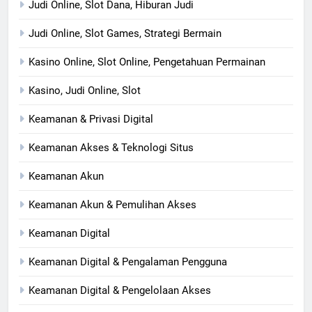
Judi Online, Slot Dana, Hiburan Judi
Judi Online, Slot Games, Strategi Bermain
Kasino Online, Slot Online, Pengetahuan Permainan
Kasino, Judi Online, Slot
Keamanan & Privasi Digital
Keamanan Akses & Teknologi Situs
Keamanan Akun
Keamanan Akun & Pemulihan Akses
Keamanan Digital
Keamanan Digital & Pengalaman Pengguna
Keamanan Digital & Pengelolaan Akses