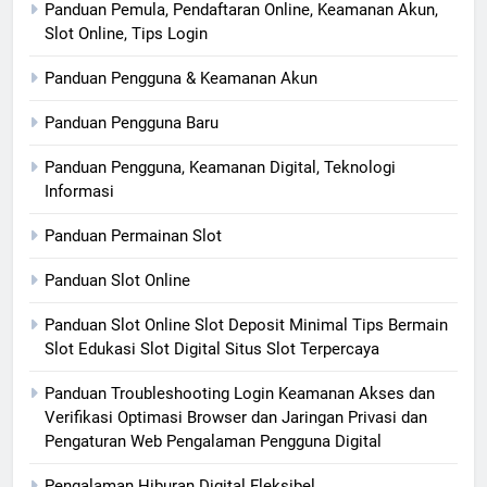
Panduan Pemula, Pendaftaran Online, Keamanan Akun,
Slot Online, Tips Login
Panduan Pengguna & Keamanan Akun
Panduan Pengguna Baru
Panduan Pengguna, Keamanan Digital, Teknologi
Informasi
Panduan Permainan Slot
Panduan Slot Online
Panduan Slot Online Slot Deposit Minimal Tips Bermain
Slot Edukasi Slot Digital Situs Slot Terpercaya
Panduan Troubleshooting Login Keamanan Akses dan
Verifikasi Optimasi Browser dan Jaringan Privasi dan
Pengaturan Web Pengalaman Pengguna Digital
Pengalaman Hiburan Digital Fleksibel