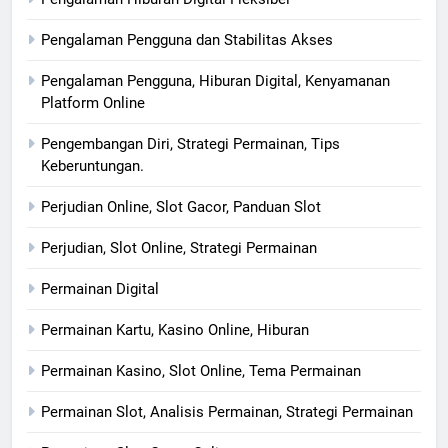
Pengalaman Pengguna dan Stabilitas Akses
Pengalaman Pengguna, Hiburan Digital, Kenyamanan
Platform Online
Pengembangan Diri, Strategi Permainan, Tips
Keberuntungan.
Perjudian Online, Slot Gacor, Panduan Slot
Perjudian, Slot Online, Strategi Permainan
Permainan Digital
Permainan Kartu, Kasino Online, Hiburan
Permainan Kasino, Slot Online, Tema Permainan
Permainan Slot, Analisis Permainan, Strategi Permainan