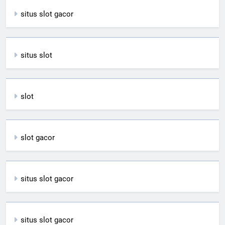
situs slot gacor
situs slot
slot
slot gacor
situs slot gacor
situs slot gacor