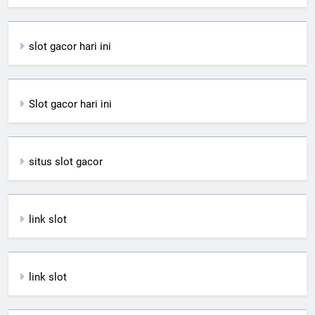
slot gacor hari ini
Slot gacor hari ini
situs slot gacor
link slot
link slot