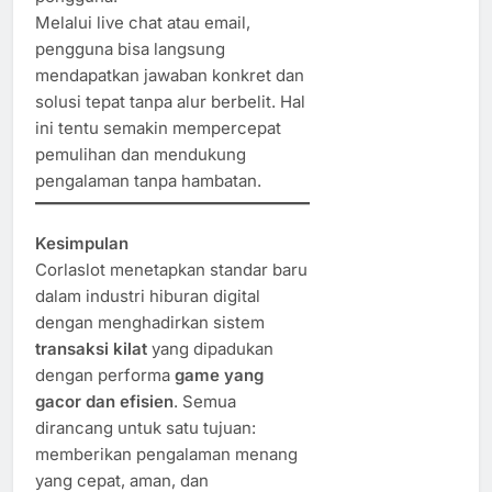
Melalui live chat atau email,
pengguna bisa langsung
mendapatkan jawaban konkret dan
solusi tepat tanpa alur berbelit. Hal
ini tentu semakin mempercepat
pemulihan dan mendukung
pengalaman tanpa hambatan.
Kesimpulan
Corlaslot menetapkan standar baru
dalam industri hiburan digital
dengan menghadirkan sistem
transaksi kilat
yang dipadukan
dengan performa
game yang
gacor dan efisien
. Semua
dirancang untuk satu tujuan:
memberikan pengalaman menang
yang cepat, aman, dan