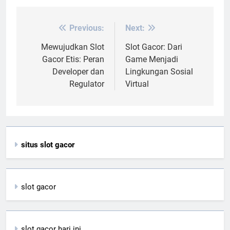
Previous:
Next:
Post
navigation
Mewujudkan Slot
Slot Gacor: Dari
Gacor Etis: Peran
Game Menjadi
Developer dan
Lingkungan Sosial
Regulator
Virtual
situs slot gacor
slot gacor
slot gacor hari ini