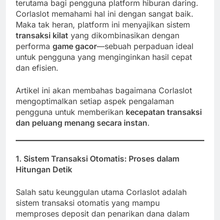
terutama bagi pengguna platform hiburan daring.
Corlaslot memahami hal ini dengan sangat baik.
Maka tak heran, platform ini menyajikan sistem
transaksi kilat
yang dikombinasikan dengan
performa
game gacor
—sebuah perpaduan ideal
untuk pengguna yang menginginkan hasil cepat
dan efisien.
Artikel ini akan membahas bagaimana Corlaslot
mengoptimalkan setiap aspek pengalaman
pengguna untuk memberikan
kecepatan transaksi
dan peluang menang secara instan
.
1. Sistem Transaksi Otomatis: Proses dalam
Hitungan Detik
Salah satu keunggulan utama Corlaslot adalah
sistem transaksi otomatis yang mampu
memproses deposit dan penarikan dana dalam