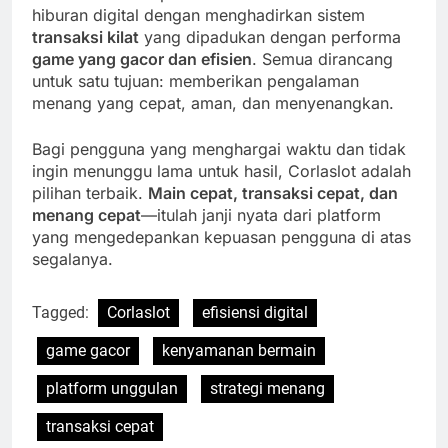
hiburan digital dengan menghadirkan sistem
transaksi kilat
yang dipadukan dengan performa
game yang gacor dan efisien
. Semua dirancang
untuk satu tujuan: memberikan pengalaman
menang yang cepat, aman, dan menyenangkan.
Bagi pengguna yang menghargai waktu dan tidak
ingin menunggu lama untuk hasil, Corlaslot adalah
pilihan terbaik.
Main cepat, transaksi cepat, dan
menang cepat
—itulah janji nyata dari platform
yang mengedepankan kepuasan pengguna di atas
segalanya.
Tagged:
Corlaslot
efisiensi digital
game gacor
kenyamanan bermain
platform unggulan
strategi menang
transaksi cepat