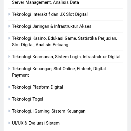
Server Management, Analisis Data
Teknologi Interaktif dan UX Slot Digital
Teknologi Jaringan & Infrastruktur Akses
Teknologi Kasino, Edukasi Game, Statistika Perjudian,
Slot Digital, Analisis Peluang
Teknologi Keamanan, Sistem Login, Infrastruktur Digital
Teknologi Keuangan, Slot Online, Fintech, Digital
Payment
Teknologi Platform Digital
Teknologi Togel
Teknologi, iGaming, Sistem Keuangan
UI/UX & Evaluasi Sistem