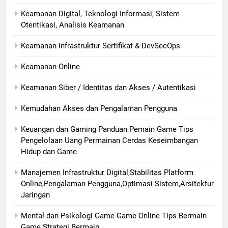
Keamanan Digital, Teknologi Informasi, Sistem
Otentikasi, Analisis Keamanan
Keamanan Infrastruktur Sertifikat & DevSecOps
Keamanan Online
Keamanan Siber / Identitas dan Akses / Autentikasi
Kemudahan Akses dan Pengalaman Pengguna
Keuangan dan Gaming Panduan Pemain Game Tips
Pengelolaan Uang Permainan Cerdas Keseimbangan
Hidup dan Game
Manajemen Infrastruktur Digital,Stabilitas Platform
Online,Pengalaman Pengguna,Optimasi Sistem,Arsitektur
Jaringan
Mental dan Psikologi Game Game Online Tips Bermain
Game Strategi Bermain