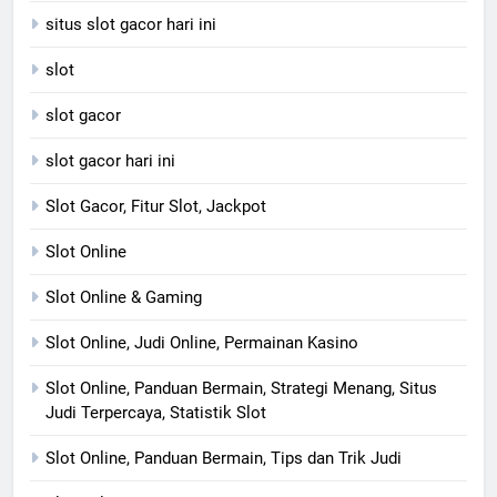
situs slot gacor hari ini
slot
slot gacor
slot gacor hari ini
Slot Gacor, Fitur Slot, Jackpot
Slot Online
Slot Online & Gaming
Slot Online, Judi Online, Permainan Kasino
Slot Online, Panduan Bermain, Strategi Menang, Situs
Judi Terpercaya, Statistik Slot
Slot Online, Panduan Bermain, Tips dan Trik Judi