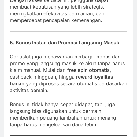
Dengan akses ke data ini, pengguna dapat
membuat keputusan yang lebih strategis,
meningkatkan efektivitas permainan, dan
mempercepat pencapaian kemenangan.
5. Bonus Instan dan Promosi Langsung Masuk
Corlaslot juga menawarkan berbagai bonus dan
promo yang langsung masuk ke akun tanpa harus
klaim manual. Mulai dari
free spin otomatis
,
cashback mingguan, hingga
reward loyalitas
harian
yang diproses secara otomatis berdasarkan
aktivitas pemain.
Bonus ini tidak hanya cepat didapat, tapi juga
langsung bisa digunakan untuk bermain,
memberikan peluang tambahan untuk menang
tanpa harus mengeluarkan dana lebih.