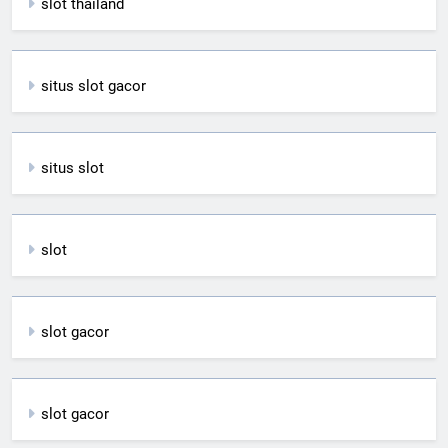
slot thailand
situs slot gacor
situs slot
slot
slot gacor
slot gacor