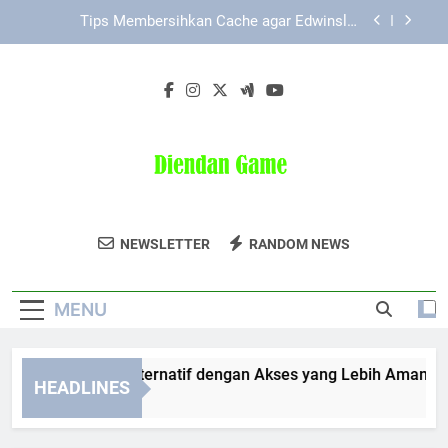
Skip
Panduan Akses Awal Setelah Berhasil Daftar
to
Pokemon787 yang Aman dan Terarah
content
Panduan Mengevaluasi Keamanan Kaya787 Link
Alternatif dengan Lebih Teliti
Lebah4D Login Alternatif dengan Akses yang
Lebih Aman dan Praktis
Tips Membersihkan Cache agar Edwinslot
Alternatif Lebih Lancar dan Stabil
Panduan Akses Awal Setelah Berhasil Daftar
Pokemon787 yang Aman dan Terarah
Diendan Game
Ikuti Komunitas Game Dan Dapatkan Tips
Panduan Mengevaluasi Keamanan Kaya787 Link
NEWSLETTER
RANDOM NEWS
Alternatif dengan Lebih Teliti
Bermain Di Diendan Game.
MENU
bah4D Login Alternatif dengan Akses yang Lebih Aman dan Pr
HEADLINES
Months Ago