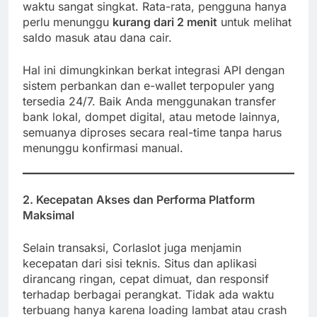
waktu sangat singkat. Rata-rata, pengguna hanya
perlu menunggu
kurang dari 2 menit
untuk melihat
saldo masuk atau dana cair.
Hal ini dimungkinkan berkat integrasi API dengan
sistem perbankan dan e-wallet terpopuler yang
tersedia 24/7. Baik Anda menggunakan transfer
bank lokal, dompet digital, atau metode lainnya,
semuanya diproses secara real-time tanpa harus
menunggu konfirmasi manual.
2. Kecepatan Akses dan Performa Platform
Maksimal
Selain transaksi, Corlaslot juga menjamin
kecepatan dari sisi teknis. Situs dan aplikasi
dirancang ringan, cepat dimuat, dan responsif
terhadap berbagai perangkat. Tidak ada waktu
terbuang hanya karena loading lambat atau crash