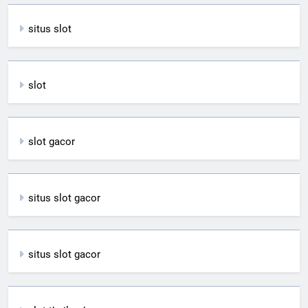
situs slot
slot
slot gacor
situs slot gacor
situs slot gacor