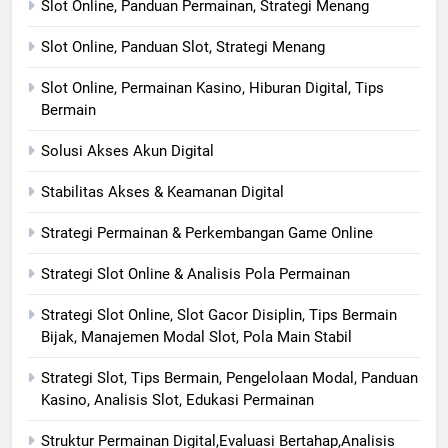
Slot Online, Panduan Permainan, Strategi Menang
Slot Online, Panduan Slot, Strategi Menang
Slot Online, Permainan Kasino, Hiburan Digital, Tips
Bermain
Solusi Akses Akun Digital
Stabilitas Akses & Keamanan Digital
Strategi Permainan & Perkembangan Game Online
Strategi Slot Online & Analisis Pola Permainan
Strategi Slot Online, Slot Gacor Disiplin, Tips Bermain
Bijak, Manajemen Modal Slot, Pola Main Stabil
Strategi Slot, Tips Bermain, Pengelolaan Modal, Panduan
Kasino, Analisis Slot, Edukasi Permainan
Struktur Permainan Digital,Evaluasi Bertahap,Analisis