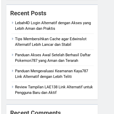
Recent Posts
Lebah4D Login Alternatif dengan Akses yang
Lebih Aman dan Praktis
Tips Membersihkan Cache agar Edwinslot
Alternatif Lebih Lancar dan Stabil
Panduan Akses Awal Setelah Berhasil Daftar
Pokemon787 yang Aman dan Terarah
Panduan Mengevaluasi Keamanan Kaya787
Link Alternatif dengan Lebih Teliti
Review Tampilan LAE138 Link Alternatif untuk
Pengguna Baru dan Aktif
Recent Comments