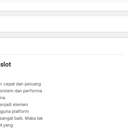
slot
r cepat dan peluang
 sistem dan performa
na.
menjadi elemen
gguna platform
sangat baik. Maka tak
at
yang