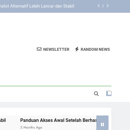
ot Alternatif Lebih Lancar dan Stabil
ar Pokemon787 yang Aman dan Terarah
7 Link Alternatif dengan Lebih Teliti
gan Akses yang Lebih Aman dan Praktis
NEWSLETTER
RANDOM NEWS
ot Alternatif Lebih Lancar dan Stabil
ar Pokemon787 yang Aman dan Terarah
7 Link Alternatif dengan Lebih Teliti
nduan Akses Awal Setelah Berhasil Daftar Pokemon787 yang
Months Ago