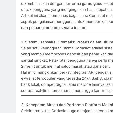
dikombinasikan dengan performa
game gacor
—seb
untuk pengguna yang menginginkan hasil cepat dan
Artikel ini akan membahas bagaimana Corlaslot me
aspek pengalaman pengguna untuk memberikan
ke
dan peluang menang secara instan
.
1. Sistem Transaksi Otomatis: Proses dalam Hitun
Salah satu keunggulan utama Corlaslot adalah siste
yang mampu memproses deposit dan penarikan da
sangat singkat. Rata-rata, pengguna hanya perlu
2 menit
untuk melihat saldo masuk atau dana cair.
Hal ini dimungkinkan berkat integrasi API dengan 
e-wallet terpopuler yang tersedia 24/7. Baik Anda
bank lokal, dompet digital, atau metode lainnya, s
secara real-time tanpa harus menunggu konfirmasi
2. Kecepatan Akses dan Performa Platform Maks
Selain transaksi, Corlaslot juga menjamin kecepatan 