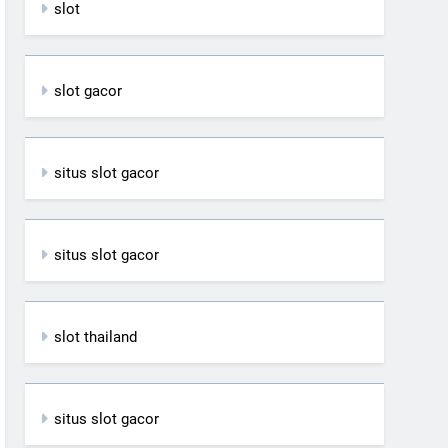
slot
slot gacor
situs slot gacor
situs slot gacor
slot thailand
situs slot gacor