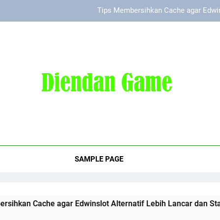
Tips Membersihkan Cache agar Edwinsl
Panduan Akses Awal Setelah Berhasil Daft
Panduan Mengevaluasi Keamanan Kaya78
Lebah4D Login Alternatif den
Tips Membersihkan Cache agar Edwinsl
Panduan Akses Awal Setelah Berhasil Daft
ndan Game
unitas Game Dan Dapatkan Tips Bermain Di Diendan Game.
Panduan Mengevaluasi Keamanan Kaya78
SAMPLE PAGE
e agar Edwinslot Alternatif Lebih Lancar dan Stabil
Pa
3 