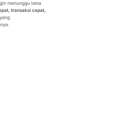
ngin menunggu lama
pat, transaksi cepat,
 yang
nya.