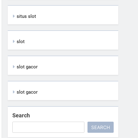
situs slot
slot
slot gacor
slot gacor
Search
SEARCH