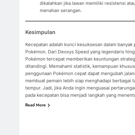
dikalahkan jika lawan memiliki resistensi a
menahan serangan.
Kesimpulan
Kecepatan adalah kunci kesuksesan dalam banyak 
Pokémon. Dari Deoxys Speed yang legendaris hingg
Pokémon tercepat memberikan keuntungan strategi
ditandingi. Memahami statistik, kemampuan khusus,
penggunaan Pokémon cepat dapat mengubah jalann
membuat pemain lebih siap menghadapi berbagai t
tempur. Jadi, jika Anda ingin menguasai pertarung
pada kecepatan bisa menjadi langkah yang menen
Read More