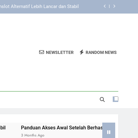
ot Alternatif Lebih Lancar dan Stabil
ar Pokemon787 yang Aman dan Terarah
7 Link Alternatif dengan Lebih Teliti
gan Akses yang Lebih Aman dan Praktis
NEWSLETTER
RANDOM NEWS
ot Alternatif Lebih Lancar dan Stabil
ar Pokemon787 yang Aman dan Terarah
7 Link Alternatif dengan Lebih Teliti
nduan Akses Awal Setelah Berhasil Daftar Pokemon787 yang
onths Ago