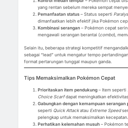
Kontrol medan tempur
– Pokémon cepat bis
yang rentan sebelum mereka sempat menye
Pemanfaatan status
– Status seperti
Paralys
dimanfaatkan lebih efektif jika Pokémon cepa
Kombinasi serangan
– Pokémon cepat serin
mengawali serangan berantai (
combo
), mem
Selain itu, beberapa strategi kompetitif menganda
sebagai “lead” untuk mengatur tempo pertandingan
format pertarungan tunggal maupun ganda.
Tips Memaksimalkan Pokémon Cepat
Prioritaskan item pendukung
– Item seperti
Choice Scarf
dapat meningkatkan efektivita
Gabungkan dengan kemampuan serangan pr
seperti
Quick Attack
atau
Extreme Speed
ser
pelengkap untuk memaksimalkan kecepatan
Perhatikan kelemahan musuh
– Pokémon ter