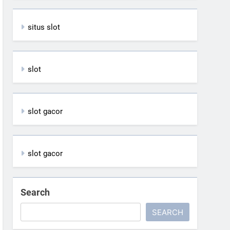
situs slot
slot
slot gacor
slot gacor
Search
SEARCH