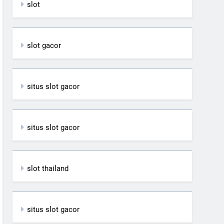
slot
slot gacor
situs slot gacor
situs slot gacor
slot thailand
situs slot gacor