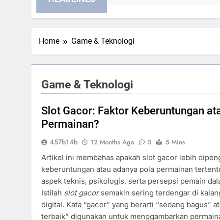
Home
Game & Teknologi
Game & Teknologi
Slot Gacor: Faktor Keberuntungan at
Permainan?
457b14b
12 Months Ago
0
5 Mins
Artikel ini membahas apakah slot gacor lebih dipen
keberuntungan atau adanya pola permainan tertent
aspek teknis, psikologis, serta persepsi pemain dala
Istilah
slot gacor
semakin sering terdengar di kala
digital. Kata “gacor” yang berarti “sedang bagus” a
terbaik” digunakan untuk menggambarkan permaina