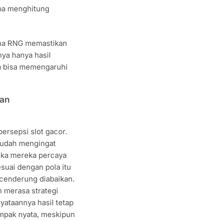
ba menghitung
rena RNG memastikan
nya hanya hasil
sa bisa memengaruhi
dan
rsepsi slot gacor.
udah mengingat
ika mereka percaya
suai dengan pola itu
 cenderung diabaikan.
n merasa strategi
yataannya hasil tetap
ampak nyata, meskipun