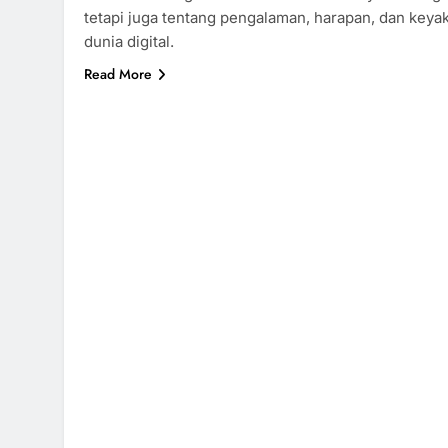
tetapi juga tentang pengalaman, harapan, dan key
dunia digital.
Read More