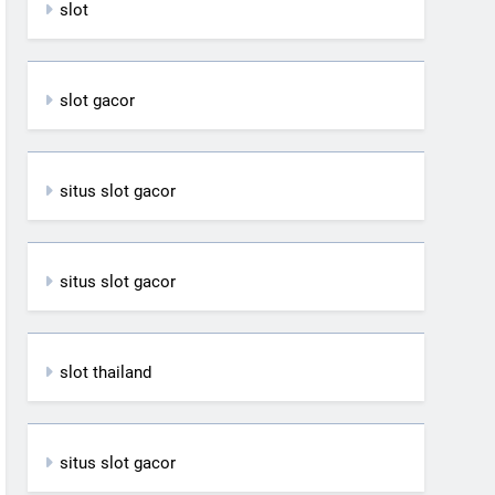
slot
slot gacor
situs slot gacor
situs slot gacor
slot thailand
situs slot gacor