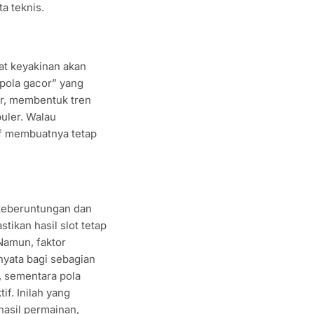
a teknis.
at keyakinan akan
“pola gacor” yang
ar, membentuk tren
puler. Walau
if membuatnya tetap
 keberuntungan dan
ikan hasil slot tetap
 Namun, faktor
nyata bagi sebagian
, sementara pola
if. Inilah yang
hasil permainan,