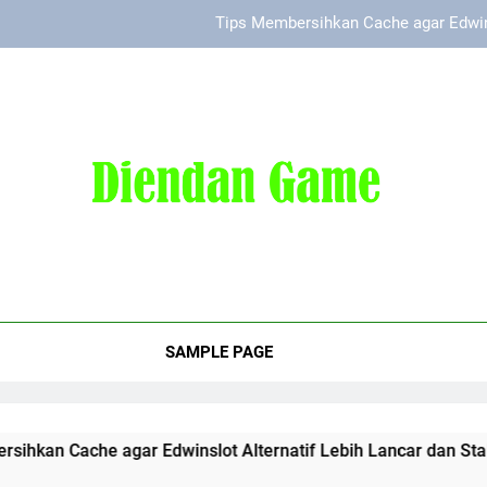
Tips Membersihkan Cache agar Edwinsl
Panduan Akses Awal Setelah Berhasil Daft
Panduan Mengevaluasi Keamanan Kaya78
Lebah4D Login Alternatif den
Tips Membersihkan Cache agar Edwinsl
Panduan Akses Awal Setelah Berhasil Daft
ndan Game
unitas Game Dan Dapatkan Tips Bermain Di Diendan Game.
Panduan Mengevaluasi Keamanan Kaya78
SAMPLE PAGE
 agar Edwinslot Alternatif Lebih Lancar dan Stabil
Pan
3 M