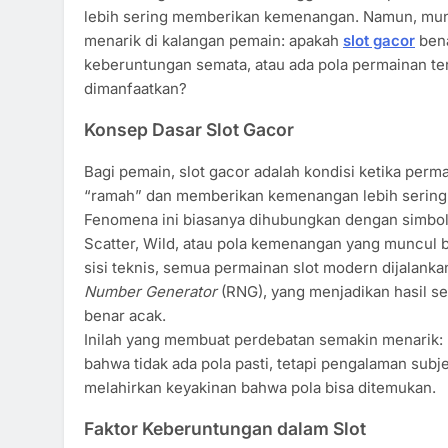
lebih sering memberikan kemenangan. Namun, mu
menarik di kalangan pemain: apakah
slot gacor
bena
keberuntungan semata, atau ada pola permainan ter
dimanfaatkan?
Konsep Dasar Slot Gacor
Bagi pemain, slot gacor adalah kondisi ketika perma
“ramah” dan memberikan kemenangan lebih sering 
Fenomena ini biasanya dihubungkan dengan simbol
Scatter, Wild, atau pola kemenangan yang muncul 
sisi teknis, semua permainan slot modern dijalank
Number Generator
(RNG), yang menjadikan hasil se
benar acak.
Inilah yang membuat perdebatan semakin menarik
bahwa tidak ada pola pasti, tetapi pengalaman subje
melahirkan keyakinan bahwa pola bisa ditemukan.
Faktor Keberuntungan dalam Slot