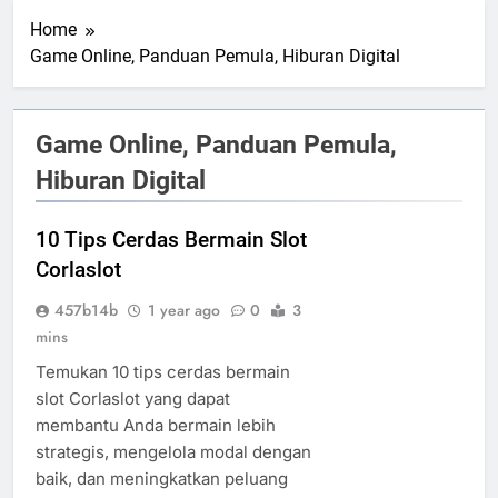
Home
Game Online, Panduan Pemula, Hiburan Digital
Game Online, Panduan Pemula,
Hiburan Digital
10 Tips Cerdas Bermain Slot
Corlaslot
457b14b
1 year ago
0
3
mins
Temukan 10 tips cerdas bermain
slot Corlaslot yang dapat
membantu Anda bermain lebih
strategis, mengelola modal dengan
baik, dan meningkatkan peluang