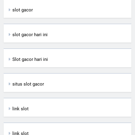
slot gacor
slot gacor hari ini
Slot gacor hari ini
situs slot gacor
link slot
link slot