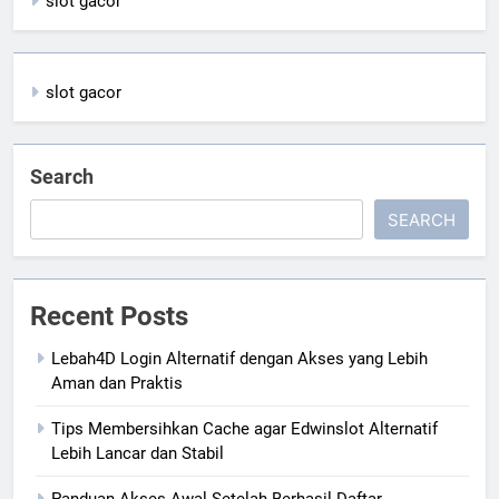
slot gacor
slot gacor
Search
SEARCH
Recent Posts
Lebah4D Login Alternatif dengan Akses yang Lebih
Aman dan Praktis
Tips Membersihkan Cache agar Edwinslot Alternatif
Lebih Lancar dan Stabil