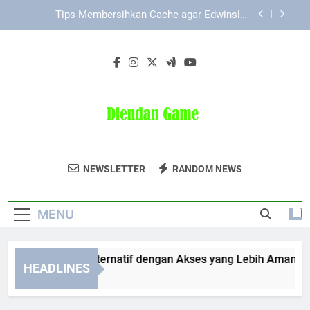
Skip
Panduan Akses Awal Setelah Berhasil Daftar
to
Pokemon787 yang Aman dan Terarah
content
Panduan Mengevaluasi Keamanan Kaya787 Link
Alternatif dengan Lebih Teliti
Lebah4D Login Alternatif dengan Akses yang
Lebih Aman dan Praktis
Tips Membersihkan Cache agar Edwinslot
Alternatif Lebih Lancar dan Stabil
Panduan Akses Awal Setelah Berhasil Daftar
Pokemon787 yang Aman dan Terarah
Diendan Game
Ikuti Komunitas Game Dan Dapatkan Tips
Panduan Mengevaluasi Keamanan Kaya787 Link
NEWSLETTER
RANDOM NEWS
Alternatif dengan Lebih Teliti
Bermain Di Diendan Game.
MENU
bah4D Login Alternatif dengan Akses yang Lebih Aman dan Pr
HEADLINES
Months Ago