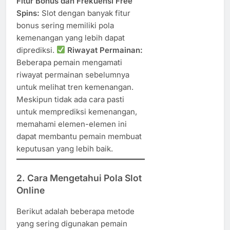
Fitur Bonus dan Frekuensi Free
Spins:
Slot dengan banyak fitur
bonus sering memiliki pola
kemenangan yang lebih dapat
diprediksi.
Riwayat Permainan:
Beberapa pemain mengamati
riwayat permainan sebelumnya
untuk melihat tren kemenangan.
Meskipun tidak ada cara pasti
untuk memprediksi kemenangan,
memahami elemen-elemen ini
dapat membantu pemain membuat
keputusan yang lebih baik.
2. Cara Mengetahui Pola Slot
Online
Berikut adalah beberapa metode
yang sering digunakan pemain