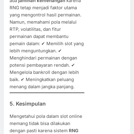
ada
jaminan kemenangan
karena
RNG tetap menjadi faktor utama
yang mengontrol hasil permainan.
Namun, memahami pola melalui
RTP, volatilitas, dan fitur
permainan dapat membantu
pemain dalam: ✔ Memilih slot yang
lebih menguntungkan. ✔
Menghindari permainan dengan
potensi pembayaran rendah. ✔
Mengelola bankroll dengan lebih
baik. ✔ Meningkatkan peluang
menang dalam jangka panjang.
5. Kesimpulan
Mengetahui pola dalam slot online
memang tidak bisa dilakukan
dengan pasti karena sistem
RNG