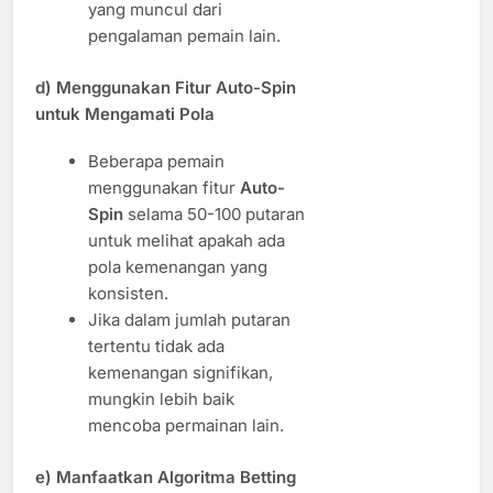
yang muncul dari
pengalaman pemain lain.
d) Menggunakan Fitur Auto-Spin
untuk Mengamati Pola
Beberapa pemain
menggunakan fitur
Auto-
Spin
selama 50-100 putaran
untuk melihat apakah ada
pola kemenangan yang
konsisten.
Jika dalam jumlah putaran
tertentu tidak ada
kemenangan signifikan,
mungkin lebih baik
mencoba permainan lain.
e) Manfaatkan Algoritma Betting