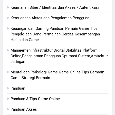
Keamanan Siber / Identitas dan Akses / Autentikasi
Kemudahan Akses dan Pengalaman Pengguna
Keuangan dan Gaming Panduan Pemain Game Tips
Pengelolaan Uang Permainan Cerdas Keseimbangan
Hidup dan Game
Manajemen Infrastruktur Digital,Stabilitas Platform
Online,Pengalaman Pengguna,Optimasi Sistem,Arsitektur
Jaringan
Mental dan Psikologi Game Game Online Tips Bermain
Game Strategi Bermain
Panduan
Panduan & Tips Game Online
Panduan Akses