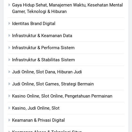
Gaya Hidup Sehat, Manajemen Waktu, Kesehatan Mental
Gamer, Teknologi & Hiburan
Identitas Brand Digital
Infrastruktur & Keamanan Data
Infrastruktur & Performa Sistem
Infrastruktur & Stabilitas Sistem
Judi Online, Slot Dana, Hiburan Judi
Judi Online, Slot Games, Strategi Bermain
Kasino Online, Slot Online, Pengetahuan Permainan
Kasino, Judi Online, Slot
Keamanan & Privasi Digital