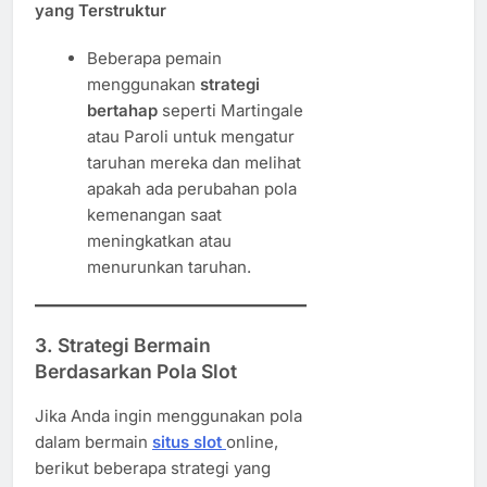
yang Terstruktur
Beberapa pemain
menggunakan
strategi
bertahap
seperti Martingale
atau Paroli untuk mengatur
taruhan mereka dan melihat
apakah ada perubahan pola
kemenangan saat
meningkatkan atau
menurunkan taruhan.
3. Strategi Bermain
Berdasarkan Pola Slot
Jika Anda ingin menggunakan pola
dalam bermain
situs slot
online,
berikut beberapa strategi yang