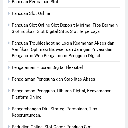
Panduan Permainan Slot
Panduan Slot Online
Panduan Slot Online Slot Deposit Minimal Tips Bermain
Slot Edukasi Slot Digital Situs Slot Terpercaya
Panduan Troubleshooting Login Keamanan Akses dan
Verifikasi Optimasi Browser dan Jaringan Privasi dan
Pengaturan Web Pengalaman Pengguna Digital
Pengalaman Hiburan Digital Fleksibel
Pengalaman Pengguna dan Stabilitas Akses
Pengalaman Pengguna, Hiburan Digital, Kenyamanan
Platform Online
Pengembangan Diri, Strategi Permainan, Tips
Keberuntungan.
Perjudian Online, Slot Gacor, Panduan Slot