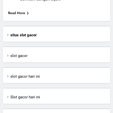
Read More
situs slot gacor
slot gacor
slot gacor hari ini
Slot gacor hari ini