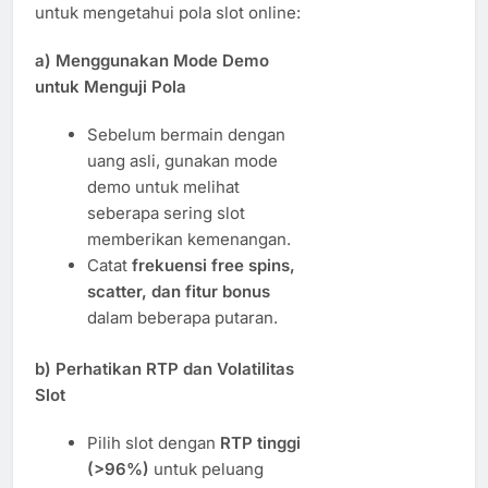
untuk mengetahui pola slot online:
a) Menggunakan Mode Demo
untuk Menguji Pola
Sebelum bermain dengan
uang asli, gunakan mode
demo untuk melihat
seberapa sering slot
memberikan kemenangan.
Catat
frekuensi free spins,
scatter, dan fitur bonus
dalam beberapa putaran.
b) Perhatikan RTP dan Volatilitas
Slot
Pilih slot dengan
RTP tinggi
(>96%)
untuk peluang