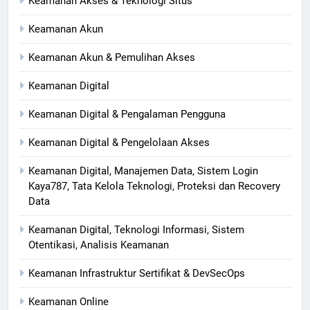
Keamanan Akses & Teknologi Situs
Keamanan Akun
Keamanan Akun & Pemulihan Akses
Keamanan Digital
Keamanan Digital & Pengalaman Pengguna
Keamanan Digital & Pengelolaan Akses
Keamanan Digital, Manajemen Data, Sistem Login
Kaya787, Tata Kelola Teknologi, Proteksi dan Recovery
Data
Keamanan Digital, Teknologi Informasi, Sistem
Otentikasi, Analisis Keamanan
Keamanan Infrastruktur Sertifikat & DevSecOps
Keamanan Online