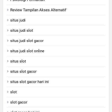
Review Tampilan Akses Alternatif
situs judi
situs judi slot
situs judi slot gacor
situs judi slot online
situs slot
situs slot gacor
situs slot gacor hari ini
slot
slot gacor