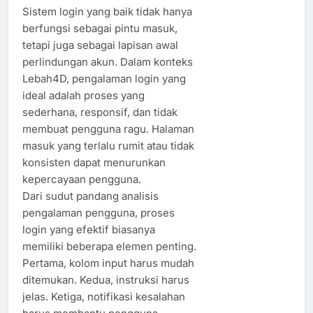
Sistem login yang baik tidak hanya
berfungsi sebagai pintu masuk,
tetapi juga sebagai lapisan awal
perlindungan akun. Dalam konteks
Lebah4D, pengalaman login yang
ideal adalah proses yang
sederhana, responsif, dan tidak
membuat pengguna ragu. Halaman
masuk yang terlalu rumit atau tidak
konsisten dapat menurunkan
kepercayaan pengguna.
Dari sudut pandang analisis
pengalaman pengguna, proses
login yang efektif biasanya
memiliki beberapa elemen penting.
Pertama, kolom input harus mudah
ditemukan. Kedua, instruksi harus
jelas. Ketiga, notifikasi kesalahan