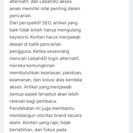
alternatif, dan Lebah4D akses
aman memiliki nilai penting dalam
pencarian.
Dari perspektif SEO, artikel yang
baik tidak boleh hanya mengulang
keyword. Konten harus menjawab
alasan di balik pencarian
pengguna. Ketika seseorang
mencari Lebah4D login alternatif,
mereka kemungkinan
membutuhkan kejelasan, panduan,
keamanan, dan solusi atas kendala
akses. Artikel yang menjawab
semua aspek tersebut akan lebih
relevan bagi pembaca.
Pendekatan ini juga membantu
membangun otoritas brand secara
alami. Konten yang rapi, tidak
berlebihan, dan fokus pada