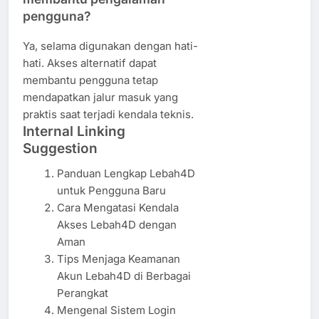
pengguna?
Ya, selama digunakan dengan hati-
hati. Akses alternatif dapat
membantu pengguna tetap
mendapatkan jalur masuk yang
praktis saat terjadi kendala teknis.
Internal Linking
Suggestion
Panduan Lengkap Lebah4D
untuk Pengguna Baru
Cara Mengatasi Kendala
Akses Lebah4D dengan
Aman
Tips Menjaga Keamanan
Akun Lebah4D di Berbagai
Perangkat
Mengenal Sistem Login