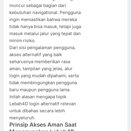
muncul sebagai bagian dari
kebutuhan navigational. Pengguna
ingin memastikan bahwa mereka
tidak hanya bisa masuk, tetapi juga
masuk melalui jalur yang tepat dan
minim risiko.
Dari sisi pengalaman pengguna,
akses alternatif yang baik
seharusnya memberikan rasa
aman, tampilan yang jelas, alur
login yang mudah dipahami, serta
tidak membingungkan pengguna
baru maupun pengguna lama.
Inilah alasan mengapa topik
Lebah4D login alternatif relevan
untuk dibahas secara lebih
menyeluruh.
Prinsip Akses Aman Saat