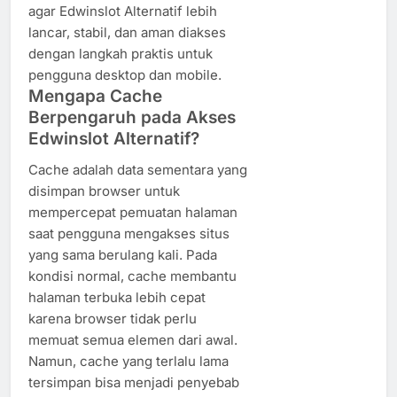
agar Edwinslot Alternatif lebih
lancar, stabil, dan aman diakses
dengan langkah praktis untuk
pengguna desktop dan mobile.
Mengapa Cache
Berpengaruh pada Akses
Edwinslot Alternatif?
Cache adalah data sementara yang
disimpan browser untuk
mempercepat pemuatan halaman
saat pengguna mengakses situs
yang sama berulang kali. Pada
kondisi normal, cache membantu
halaman terbuka lebih cepat
karena browser tidak perlu
memuat semua elemen dari awal.
Namun, cache yang terlalu lama
tersimpan bisa menjadi penyebab