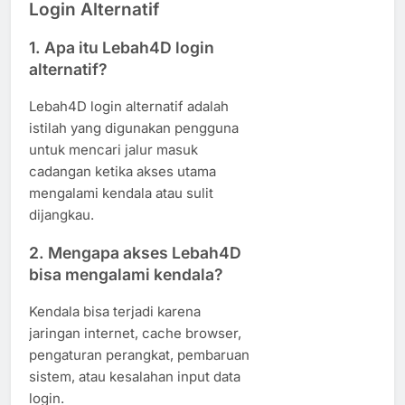
Login Alternatif
1. Apa itu Lebah4D login
alternatif?
Lebah4D login alternatif adalah
istilah yang digunakan pengguna
untuk mencari jalur masuk
cadangan ketika akses utama
mengalami kendala atau sulit
dijangkau.
2. Mengapa akses Lebah4D
bisa mengalami kendala?
Kendala bisa terjadi karena
jaringan internet, cache browser,
pengaturan perangkat, pembaruan
sistem, atau kesalahan input data
login.