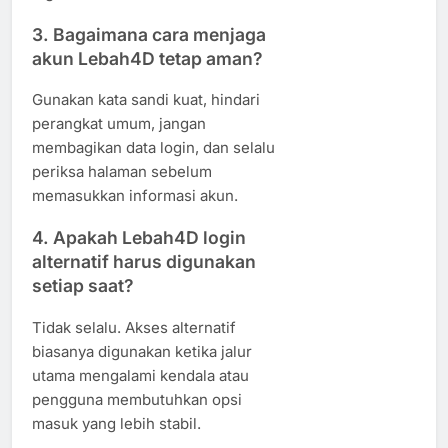
3. Bagaimana cara menjaga
akun Lebah4D tetap aman?
Gunakan kata sandi kuat, hindari
perangkat umum, jangan
membagikan data login, dan selalu
periksa halaman sebelum
memasukkan informasi akun.
4. Apakah Lebah4D login
alternatif harus digunakan
setiap saat?
Tidak selalu. Akses alternatif
biasanya digunakan ketika jalur
utama mengalami kendala atau
pengguna membutuhkan opsi
masuk yang lebih stabil.