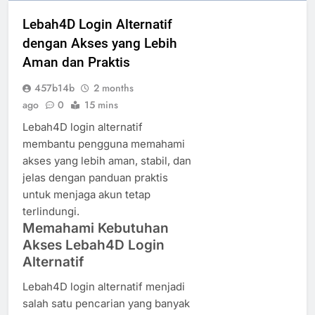
Lebah4D Login Alternatif
dengan Akses yang Lebih
Aman dan Praktis
457b14b
2 months
ago
0
15 mins
Lebah4D login alternatif
membantu pengguna memahami
akses yang lebih aman, stabil, dan
jelas dengan panduan praktis
untuk menjaga akun tetap
terlindungi.
Memahami Kebutuhan
Akses Lebah4D Login
Alternatif
Lebah4D login alternatif menjadi
salah satu pencarian yang banyak