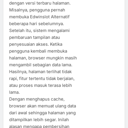
dengan versi terbaru halaman.
Misalnya, pengguna pernah
membuka Edwinslot Alternatif
beberapa hari sebelumnya.
Setelah itu, sistem mengalami
pembaruan tampilan atau
penyesuaian akses. Ketika
pengguna kembali membuka
halaman, browser mungkin masih
mengambil sebagian data lama.
Hasilnya, halaman terlihat tidak
rapi, fitur tertentu tidak berjalan,
atau proses masuk terasa lebih
lama.
Dengan menghapus cache,
browser akan memuat ulang data
dari awal sehingga halaman yang
ditampilkan lebih segar. Inilah
alasan mengapa pembersihan