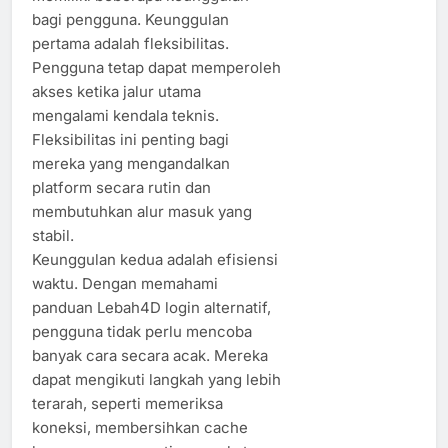
bagi pengguna. Keunggulan
pertama adalah fleksibilitas.
Pengguna tetap dapat memperoleh
akses ketika jalur utama
mengalami kendala teknis.
Fleksibilitas ini penting bagi
mereka yang mengandalkan
platform secara rutin dan
membutuhkan alur masuk yang
stabil.
Keunggulan kedua adalah efisiensi
waktu. Dengan memahami
panduan Lebah4D login alternatif,
pengguna tidak perlu mencoba
banyak cara secara acak. Mereka
dapat mengikuti langkah yang lebih
terarah, seperti memeriksa
koneksi, membersihkan cache