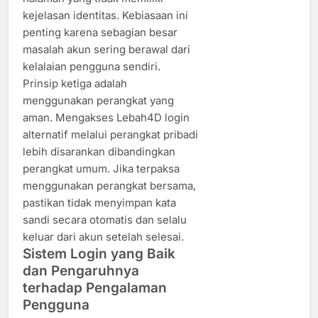
kejelasan identitas. Kebiasaan ini
penting karena sebagian besar
masalah akun sering berawal dari
kelalaian pengguna sendiri.
Prinsip ketiga adalah
menggunakan perangkat yang
aman. Mengakses Lebah4D login
alternatif melalui perangkat pribadi
lebih disarankan dibandingkan
perangkat umum. Jika terpaksa
menggunakan perangkat bersama,
pastikan tidak menyimpan kata
sandi secara otomatis dan selalu
keluar dari akun setelah selesai.
Sistem Login yang Baik
dan Pengaruhnya
terhadap Pengalaman
Pengguna