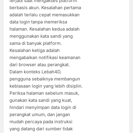
terjadi saat mengakses platform
berbasis akun. Kesalahan pertama
adalah terlalu cepat memasukkan
data login tanpa memeriksa
halaman. Kesalahan kedua adalah
menggunakan kata sandi yang
sama di banyak platform.
Kesalahan ketiga adalah
mengabaikan notifikasi keamanan
dari browser atau perangkat.
Dalam konteks Lebah4D,
pengguna sebaiknya membangun
kebiasaan login yang lebih disiplin.
Periksa halaman sebelum masuk,
gunakan kata sandi yang kuat,
hindari menyimpan data login di
perangkat umum, dan jangan
mudah percaya pada instruksi
yang datang dari sumber tidak