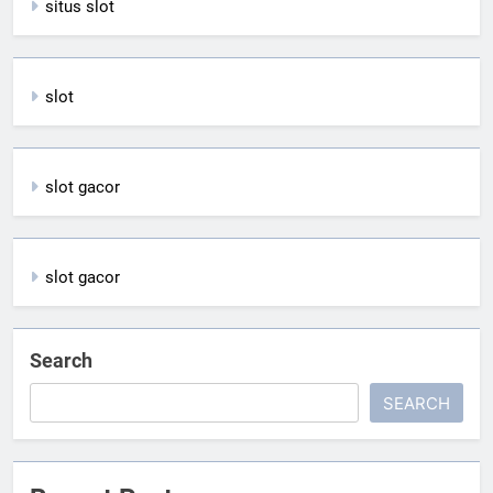
situs slot
slot
slot gacor
slot gacor
Search
SEARCH