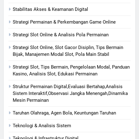
Stabilitas Akses & Keamanan Digital
Strategi Permainan & Perkembangan Game Online
Strategi Slot Online & Analisis Pola Permainan
Strategi Slot Online, Slot Gacor Disiplin, Tips Bermain
Bijak, Manajemen Modal Slot, Pola Main Stabil
Strategi Slot, Tips Bermain, Pengelolaan Modal, Panduan
Kasino, Analisis Slot, Edukasi Permainan
Struktur Permainan Digital,Evaluasi Bertahap,Analisis
Sistem Interaktif,Observasi Jangka Menengah,Dinamika
Mesin Permainan
Taruhan Olahraga, Agen Bola, Keuntungan Taruhan
Teknologi & Analisis Sistem
Teknologi & Infrastruktur Digital