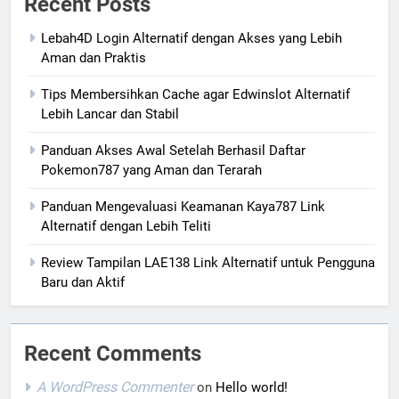
Recent Posts
Lebah4D Login Alternatif dengan Akses yang Lebih
Aman dan Praktis
Tips Membersihkan Cache agar Edwinslot Alternatif
Lebih Lancar dan Stabil
Panduan Akses Awal Setelah Berhasil Daftar
Pokemon787 yang Aman dan Terarah
Panduan Mengevaluasi Keamanan Kaya787 Link
Alternatif dengan Lebih Teliti
Review Tampilan LAE138 Link Alternatif untuk Pengguna
Baru dan Aktif
Recent Comments
A WordPress Commenter
on
Hello world!