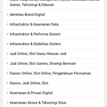
Gamer, Teknologi & Hiburan
Identitas Brand Digital
Infrastruktur & Keamanan Data
Infrastruktur & Performa Sistem
Infrastruktur & Stabilitas Sistem
Judi Online, Slot Dana, Hiburan Judi
Judi Online, Slot Games, Strategi Bermain
Kasino Online, Slot Online, Pengetahuan Permainan
Kasino, Judi Online, Slot
Keamanan & Privasi Digital
Keamanan Akses & Teknologi Situs