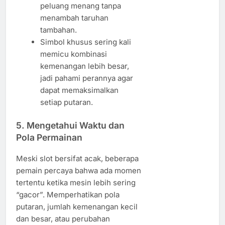
peluang menang tanpa
menambah taruhan
tambahan.
Simbol khusus sering kali
memicu kombinasi
kemenangan lebih besar,
jadi pahami perannya agar
dapat memaksimalkan
setiap putaran.
5. Mengetahui Waktu dan
Pola Permainan
Meski slot bersifat acak, beberapa
pemain percaya bahwa ada momen
tertentu ketika mesin lebih sering
“gacor”. Memperhatikan pola
putaran, jumlah kemenangan kecil
dan besar, atau perubahan