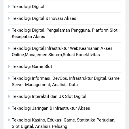
Teknologi Digital
Teknologi Digital & Inovasi Akses
Teknologi Digital, Pengalaman Pengguna, Platform Slot,
Kecepatan Akses
Teknologi Digital,Infrastruktur Web,Keamanan Akses
Online,Manajemen Sistem,Solusi Konektivitas
Teknologi Game Slot
Teknologi Informasi, DevOps, Infrastruktur Digital, Game
Server Management, Analisis Data
Teknologi Interaktif dan UX Slot Digital
Teknologi Jaringan & Infrastruktur Akses
Teknologi Kasino, Edukasi Game, Statistika Perjudian,
Slot Digital, Analisis Peluang