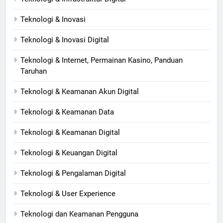
Teknologi & Inovasi
Teknologi & Inovasi Digital
Teknologi & Internet, Permainan Kasino, Panduan
Taruhan
Teknologi & Keamanan Akun Digital
Teknologi & Keamanan Data
Teknologi & Keamanan Digital
Teknologi & Keuangan Digital
Teknologi & Pengalaman Digital
Teknologi & User Experience
Teknologi dan Keamanan Pengguna