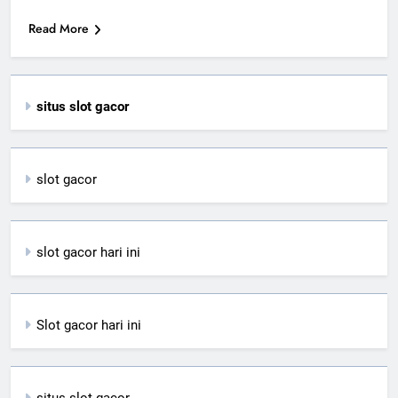
Read More
situs slot gacor
slot gacor
slot gacor hari ini
Slot gacor hari ini
situs slot gacor