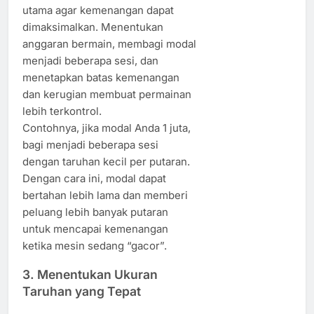
utama agar kemenangan dapat
dimaksimalkan. Menentukan
anggaran bermain, membagi modal
menjadi beberapa sesi, dan
menetapkan batas kemenangan
dan kerugian membuat permainan
lebih terkontrol.
Contohnya, jika modal Anda 1 juta,
bagi menjadi beberapa sesi
dengan taruhan kecil per putaran.
Dengan cara ini, modal dapat
bertahan lebih lama dan memberi
peluang lebih banyak putaran
untuk mencapai kemenangan
ketika mesin sedang “gacor”.
3. Menentukan Ukuran
Taruhan yang Tepat