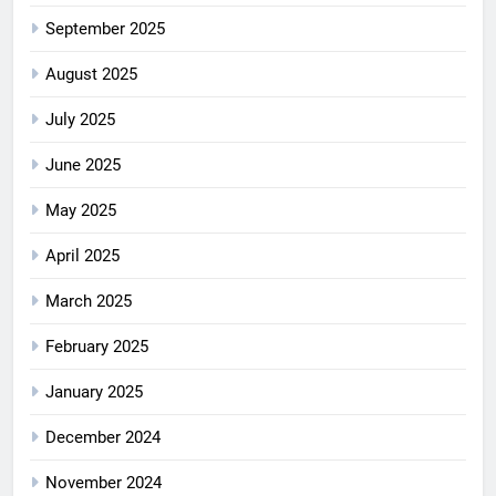
September 2025
August 2025
July 2025
June 2025
May 2025
April 2025
March 2025
February 2025
January 2025
December 2024
November 2024