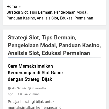
Home
Strategi Slot, Tips Bermain, Pengelolaan Modal,
Panduan Kasino, Analisis Slot, Edukasi Permainan
Strategi Slot, Tips Bermain,
Pengelolaan Modal, Panduan Kasino,
Analisis Slot, Edukasi Permainan
Cara Memaksimalkan
Kemenangan di Slot Gacor
dengan Strategi Bijak
457b14b
8 months
ago
0
6 mins
Pelajari strategi bijak untuk
memaksimalkan kemenangan di