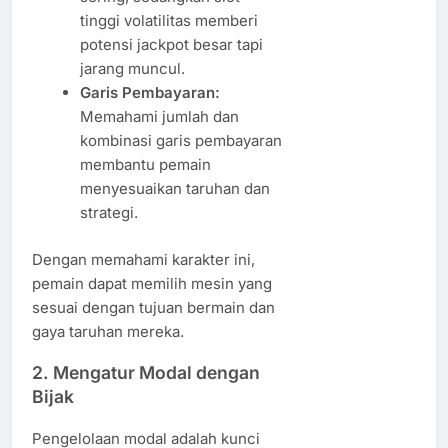
tinggi volatilitas memberi
potensi jackpot besar tapi
jarang muncul.
Garis Pembayaran:
Memahami jumlah dan
kombinasi garis pembayaran
membantu pemain
menyesuaikan taruhan dan
strategi.
Dengan memahami karakter ini,
pemain dapat memilih mesin yang
sesuai dengan tujuan bermain dan
gaya taruhan mereka.
2. Mengatur Modal dengan
Bijak
Pengelolaan modal adalah kunci