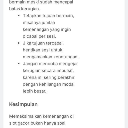
bermain meski sudah mencapai
batas kerugian.
Tetapkan tujuan bermain,
misalnya jumlah
kemenangan yang ingin
dicapai per sesi.
Jika tujuan tercapai,
hentikan sesi untuk
mengamankan keuntungan.
Jangan mencoba mengejar
kerugian secara impulsif,
karena ini sering berakhir
dengan kehilangan modal
lebih besar.
Kesimpulan
Memaksimalkan kemenangan di
slot gacor bukan hanya soal