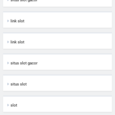
link slot
link slot
situs slot gacor
situs slot
slot