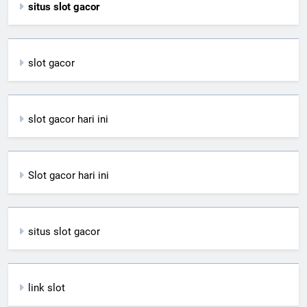
situs slot gacor
slot gacor
slot gacor hari ini
Slot gacor hari ini
situs slot gacor
link slot