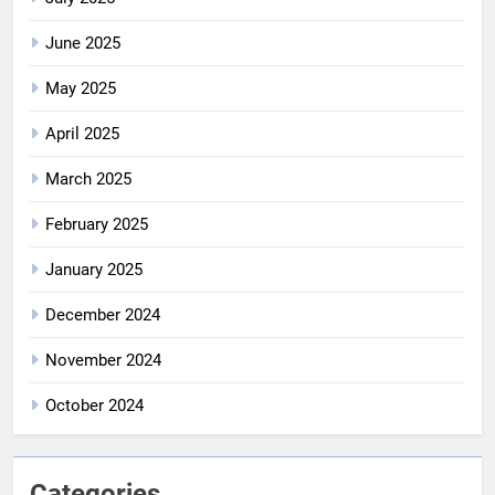
June 2025
May 2025
April 2025
March 2025
February 2025
January 2025
December 2024
November 2024
October 2024
Categories