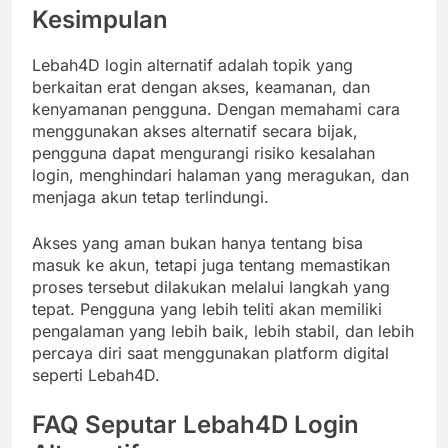
Kesimpulan
Lebah4D login alternatif adalah topik yang
berkaitan erat dengan akses, keamanan, dan
kenyamanan pengguna. Dengan memahami cara
menggunakan akses alternatif secara bijak,
pengguna dapat mengurangi risiko kesalahan
login, menghindari halaman yang meragukan, dan
menjaga akun tetap terlindungi.
Akses yang aman bukan hanya tentang bisa
masuk ke akun, tetapi juga tentang memastikan
proses tersebut dilakukan melalui langkah yang
tepat. Pengguna yang lebih teliti akan memiliki
pengalaman yang lebih baik, lebih stabil, dan lebih
percaya diri saat menggunakan platform digital
seperti Lebah4D.
FAQ Seputar Lebah4D Login