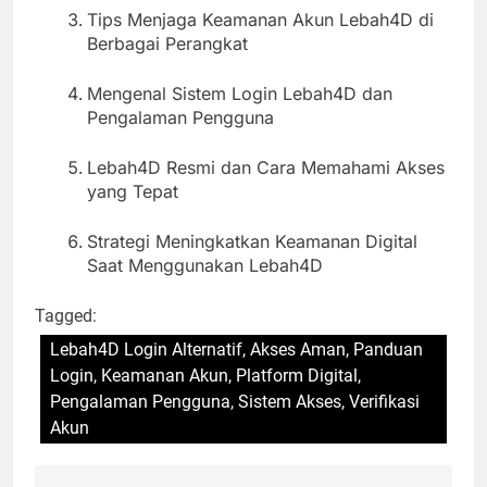
Tips Menjaga Keamanan Akun Lebah4D di
Berbagai Perangkat
Mengenal Sistem Login Lebah4D dan
Pengalaman Pengguna
Lebah4D Resmi dan Cara Memahami Akses
yang Tepat
Strategi Meningkatkan Keamanan Digital
Saat Menggunakan Lebah4D
Tagged:
Lebah4D Login Alternatif, Akses Aman, Panduan
Login, Keamanan Akun, Platform Digital,
Pengalaman Pengguna, Sistem Akses, Verifikasi
Akun