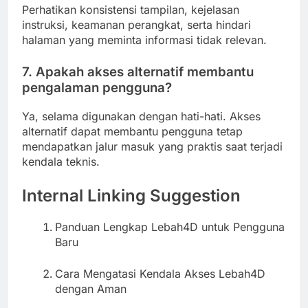
Perhatikan konsistensi tampilan, kejelasan
instruksi, keamanan perangkat, serta hindari
halaman yang meminta informasi tidak relevan.
7. Apakah akses alternatif membantu
pengalaman pengguna?
Ya, selama digunakan dengan hati-hati. Akses
alternatif dapat membantu pengguna tetap
mendapatkan jalur masuk yang praktis saat terjadi
kendala teknis.
Internal Linking Suggestion
Panduan Lengkap Lebah4D untuk Pengguna
Baru
Cara Mengatasi Kendala Akses Lebah4D
dengan Aman