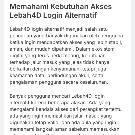
Memahami Kebutuhan Akses
Lebah4D Login Alternatif
Lebah4D login alternatif menjadi salah satu
pencarian yang banyak digunakan oleh pengguna
ketika ingin mendapatkan akses yang lebih stabil,
aman, dan mudah dipahami. Dalam ekosistem
digital yang terus berkembang, kebutuhan
terhadap jalur masuk yang jelas tidak hanya
berkaitan dengan kenyamanan, tetapi juga
keamanan data, perlindungan akun, serta
pengalaman pengguna secara keseluruhan.
Banyak pengguna mencari Lebah4D login
alternatif karena beberapa alasan. Ada yang
mengalami kendala akses dari perangkat tertentu,
ada yang ingin memastikan jalur masuk yang
digunakan tetap valid, dan ada pula yang ingin
memahami langkah aman sebelum memasukkan