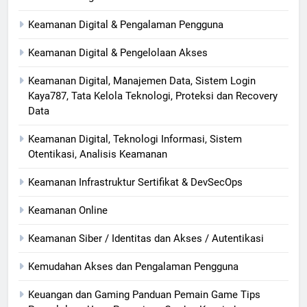
Keamanan Digital & Pengalaman Pengguna
Keamanan Digital & Pengelolaan Akses
Keamanan Digital, Manajemen Data, Sistem Login
Kaya787, Tata Kelola Teknologi, Proteksi dan Recovery
Data
Keamanan Digital, Teknologi Informasi, Sistem
Otentikasi, Analisis Keamanan
Keamanan Infrastruktur Sertifikat & DevSecOps
Keamanan Online
Keamanan Siber / Identitas dan Akses / Autentikasi
Kemudahan Akses dan Pengalaman Pengguna
Keuangan dan Gaming Panduan Pemain Game Tips