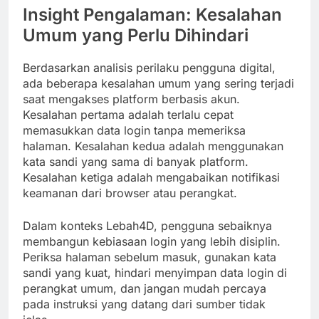
Insight Pengalaman: Kesalahan
Umum yang Perlu Dihindari
Berdasarkan analisis perilaku pengguna digital,
ada beberapa kesalahan umum yang sering terjadi
saat mengakses platform berbasis akun.
Kesalahan pertama adalah terlalu cepat
memasukkan data login tanpa memeriksa
halaman. Kesalahan kedua adalah menggunakan
kata sandi yang sama di banyak platform.
Kesalahan ketiga adalah mengabaikan notifikasi
keamanan dari browser atau perangkat.
Dalam konteks Lebah4D, pengguna sebaiknya
membangun kebiasaan login yang lebih disiplin.
Periksa halaman sebelum masuk, gunakan kata
sandi yang kuat, hindari menyimpan data login di
perangkat umum, dan jangan mudah percaya
pada instruksi yang datang dari sumber tidak