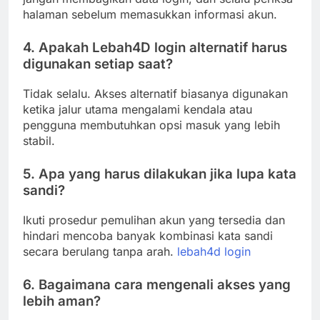
halaman sebelum memasukkan informasi akun.
4. Apakah Lebah4D login alternatif harus
digunakan setiap saat?
Tidak selalu. Akses alternatif biasanya digunakan
ketika jalur utama mengalami kendala atau
pengguna membutuhkan opsi masuk yang lebih
stabil.
5. Apa yang harus dilakukan jika lupa kata
sandi?
Ikuti prosedur pemulihan akun yang tersedia dan
hindari mencoba banyak kombinasi kata sandi
secara berulang tanpa arah.
lebah4d login
6. Bagaimana cara mengenali akses yang
lebih aman?