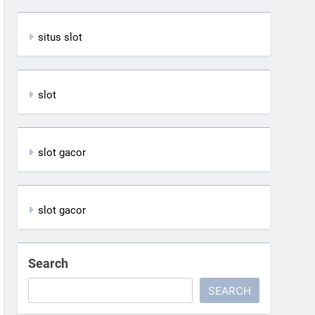
situs slot
slot
slot gacor
slot gacor
Search
SEARCH