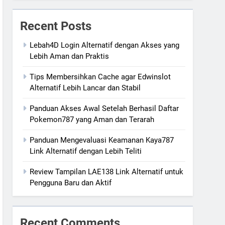
Recent Posts
Lebah4D Login Alternatif dengan Akses yang
Lebih Aman dan Praktis
Tips Membersihkan Cache agar Edwinslot
Alternatif Lebih Lancar dan Stabil
Panduan Akses Awal Setelah Berhasil Daftar
Pokemon787 yang Aman dan Terarah
Panduan Mengevaluasi Keamanan Kaya787
Link Alternatif dengan Lebih Teliti
Review Tampilan LAE138 Link Alternatif untuk
Pengguna Baru dan Aktif
Recent Comments