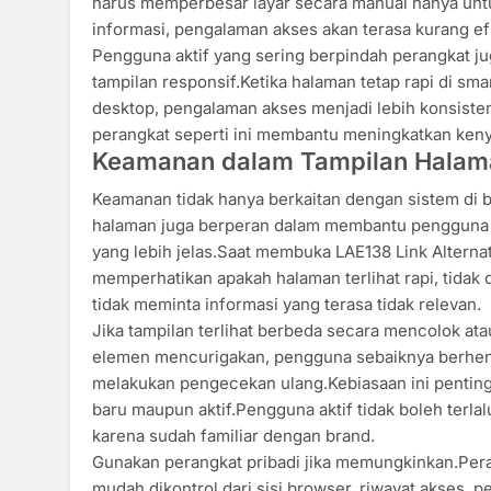
harus memperbesar layar secara manual hanya un
informasi, pengalaman akses akan terasa kurang ef
Pengguna aktif yang sering berpindah perangkat 
tampilan responsif.Ketika halaman tetap rapi di s
desktop, pengalaman akses menjadi lebih konsisten
perangkat seperti ini membantu meningkatkan ke
Keamanan dalam Tampilan Halam
Keamanan tidak hanya berkaitan dengan sistem di ba
halaman juga berperan dalam membantu pengguna
yang lebih jelas.Saat membuka LAE138 Link Alternat
memperhatikan apakah halaman terlihat rapi, tidak
tidak meminta informasi yang terasa tidak relevan.
Jika tampilan terlihat berbeda secara mencolok ata
elemen mencurigakan, pengguna sebaiknya berhen
melakukan pengecekan ulang.Kebiasaan ini pentin
baru maupun aktif.Pengguna aktif tidak boleh terla
karena sudah familiar dengan brand.
Gunakan perangkat pribadi jika memungkinkan.Pera
mudah dikontrol dari sisi browser, riwayat akses, 