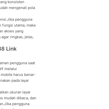
yang konsisten
udah mengenali pola
iensi.Jika pengguna
n fungsi utama, maka
n akses yang
 agar ringkas, jelas,
38 Link
laman pengguna saat
if melalui
 mobile harus benar-
unakan pada layar
ikan ukuran layar
us mudah dibaca, dan
an.Jika pengguna