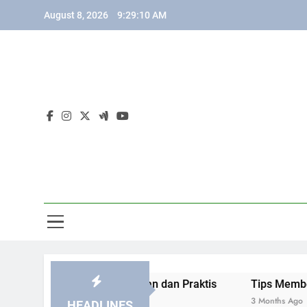
Skip
August 8, 2026
9:29:11 AM
to
content
Die
Ikuti Kom
es yang Lebih Aman dan Praktis
Tips Membersihkan Cach
3 Months Ago
HEADLINES