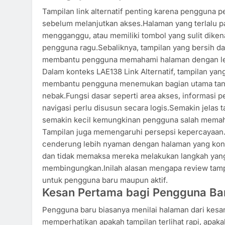
Tampilan link alternatif penting karena pengguna p
sebelum melanjutkan akses.Halaman yang terlalu 
mengganggu, atau memiliki tombol yang sulit dike
pengguna ragu.Sebaliknya, tampilan yang bersih da
membantu pengguna memahami halaman dengan le
Dalam konteks LAE138 Link Alternatif, tampilan yan
membantu pengguna menemukan bagian utama tan
nebak.Fungsi dasar seperti area akses, informasi
navigasi perlu disusun secara logis.Semakin jelas 
semakin kecil kemungkinan pengguna salah memah
Tampilan juga memengaruhi persepsi kepercayaa
cenderung lebih nyaman dengan halaman yang kons
dan tidak memaksa mereka melakukan langkah yan
membingungkan.Inilah alasan mengapa review tamp
untuk pengguna baru maupun aktif.
Kesan Pertama bagi Pengguna Ba
Pengguna baru biasanya menilai halaman dari kesa
memperhatikan apakah tampilan terlihat rapi, apak