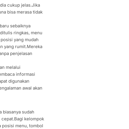
ia cukup jelas.Jika
na bisa merasa tidak
 baru sebaiknya
ditulis ringkas, menu
a posisi yang mudah
an yang rumit.Mereka
anpa penjelasan
an melalui
embaca informasi
apat digunakan
pengalaman awal akan
a biasanya sudah
h cepat.Bagi kelompok
ka posisi menu, tombol