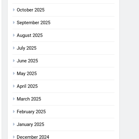
October 2025
September 2025
August 2025
July 2025
June 2025
May 2025
April 2025
March 2025
February 2025
January 2025
December 2024