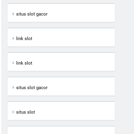
situs slot gacor
link slot
link slot
situs slot gacor
situs slot