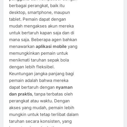
berbagai perangkat, baik itu
desktop, smartphone, maupun
tablet. Pemain dapat dengan
mudah mengakses akun mereka
untuk bertaruh kapan saja dan di
mana saja. Beberapa agen bahkan
menawarkan
aplikasi mobile
yang
memungkinkan pemain untuk
menikmati taruhan sepak bola
dengan lebih fleksibel.
Keuntungan jangka panjang bagi
pemain adalah bahwa mereka
dapat bertaruh dengan
nyaman
dan praktis
, tanpa terbatas oleh
perangkat atau waktu. Dengan
akses yang mudah, pemain lebih
mungkin untuk tetap terlibat dalam
taruhan secara konsisten, yang