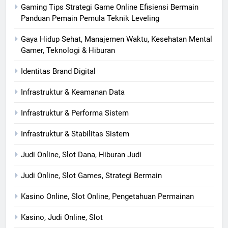
Gaming Tips Strategi Game Online Efisiensi Bermain
Panduan Pemain Pemula Teknik Leveling
Gaya Hidup Sehat, Manajemen Waktu, Kesehatan Mental
Gamer, Teknologi & Hiburan
Identitas Brand Digital
Infrastruktur & Keamanan Data
Infrastruktur & Performa Sistem
Infrastruktur & Stabilitas Sistem
Judi Online, Slot Dana, Hiburan Judi
Judi Online, Slot Games, Strategi Bermain
Kasino Online, Slot Online, Pengetahuan Permainan
Kasino, Judi Online, Slot