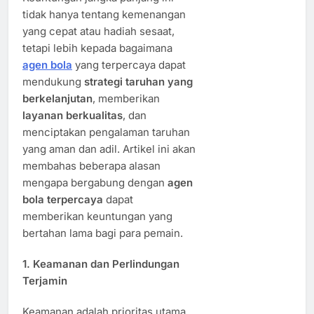
tidak hanya tentang kemenangan
yang cepat atau hadiah sesaat,
tetapi lebih kepada bagaimana
agen bola
yang terpercaya dapat
mendukung
strategi taruhan yang
berkelanjutan
, memberikan
layanan berkualitas
, dan
menciptakan pengalaman taruhan
yang aman dan adil. Artikel ini akan
membahas beberapa alasan
mengapa bergabung dengan
agen
bola terpercaya
dapat
memberikan keuntungan yang
bertahan lama bagi para pemain.
1.
Keamanan dan Perlindungan
Terjamin
Keamanan adalah prioritas utama