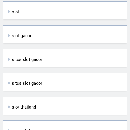
slot
slot gacor
situs slot gacor
situs slot gacor
slot thailand