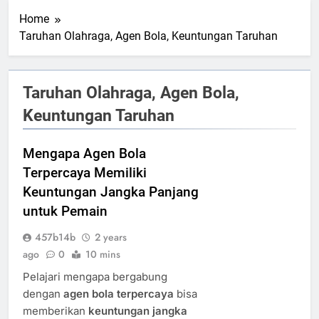
Home
Taruhan Olahraga, Agen Bola, Keuntungan Taruhan
Taruhan Olahraga, Agen Bola,
Keuntungan Taruhan
Mengapa Agen Bola
Terpercaya Memiliki
Keuntungan Jangka Panjang
untuk Pemain
457b14b
2 years
ago
0
10 mins
Pelajari mengapa bergabung
dengan
agen bola terpercaya
bisa
memberikan
keuntungan jangka