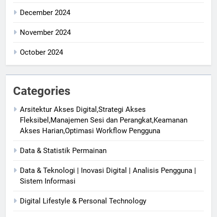
December 2024
November 2024
October 2024
Categories
Arsitektur Akses Digital,Strategi Akses
Fleksibel,Manajemen Sesi dan Perangkat,Keamanan
Akses Harian,Optimasi Workflow Pengguna
Data & Statistik Permainan
Data & Teknologi | Inovasi Digital | Analisis Pengguna |
Sistem Informasi
Digital Lifestyle & Personal Technology