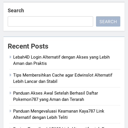
Search
SEARCH
Recent Posts
Lebah4D Login Alternatif dengan Akses yang Lebih
Aman dan Praktis
Tips Membersihkan Cache agar Edwinslot Alternatif
Lebih Lancar dan Stabil
Panduan Akses Awal Setelah Berhasil Daftar
Pokemon787 yang Aman dan Terarah
Panduan Mengevaluasi Keamanan Kaya787 Link
Alternatif dengan Lebih Teliti