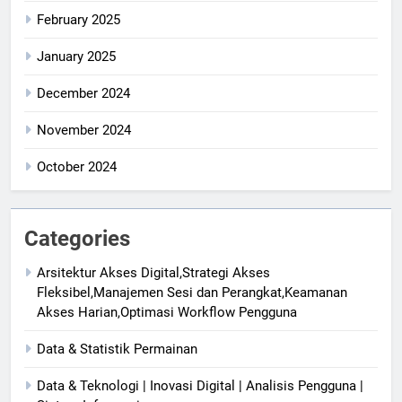
February 2025
January 2025
December 2024
November 2024
October 2024
Categories
Arsitektur Akses Digital,Strategi Akses
Fleksibel,Manajemen Sesi dan Perangkat,Keamanan
Akses Harian,Optimasi Workflow Pengguna
Data & Statistik Permainan
Data & Teknologi | Inovasi Digital | Analisis Pengguna |