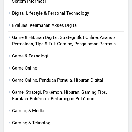
Sistem Informasi
Digital Lifestyle & Personal Technology
Evaluasi Keamanan Akses Digital
Game & Hiburan Digital, Strategi Slot Online, Analisis
Permainan, Tips & Trik Gaming, Pengalaman Bermain
Game & Teknologi
Game Online
Game Online, Panduan Pemula, Hiburan Digital
Game, Strategi, Pokémon, Hiburan, Gaming Tips,
Karakter Pokémon, Pertarungan Pokémon
Gaming & Media
Gaming & Teknologi