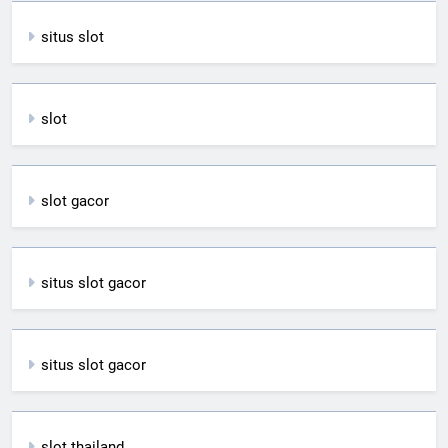
situs slot
slot
slot gacor
situs slot gacor
situs slot gacor
slot thailand