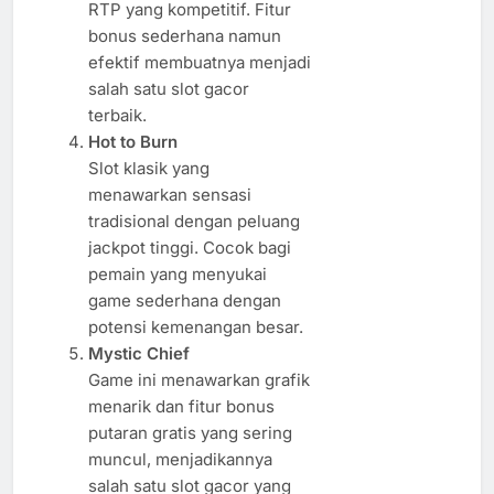
RTP yang kompetitif. Fitur
bonus sederhana namun
efektif membuatnya menjadi
salah satu slot gacor
terbaik.
Hot to Burn
Slot klasik yang
menawarkan sensasi
tradisional dengan peluang
jackpot tinggi. Cocok bagi
pemain yang menyukai
game sederhana dengan
potensi kemenangan besar.
Mystic Chief
Game ini menawarkan grafik
menarik dan fitur bonus
putaran gratis yang sering
muncul, menjadikannya
salah satu slot gacor yang