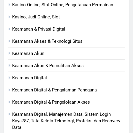
Kasino Online, Slot Online, Pengetahuan Permainan
Kasino, Judi Online, Slot
Keamanan & Privasi Digital
Keamanan Akses & Teknologi Situs
Keamanan Akun
Keamanan Akun & Pemulihan Akses
Keamanan Digital
Keamanan Digital & Pengalaman Pengguna
Keamanan Digital & Pengelolaan Akses
Keamanan Digital, Manajemen Data, Sistem Login
Kaya787, Tata Kelola Teknologi, Proteksi dan Recovery
Data