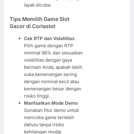
layak dicoba.
Tips Memilih Game Slot
Gacor di Corlaslot
Cek RTP dan Volatilitas
Pilih game dengan RTP
minimal 96% dan sesuaikan
volatilitas dengan gaya
bermain Anda, apakah lebih
suka kemenangan sering
dengan nominal kecil atau
kemenangan besar dengan
risiko tinggi.
Manfaatkan Mode Demo
Gunakan fitur demo untuk
mencoba game terlebih
dahulu tanpa risiko
kehilangan modal.