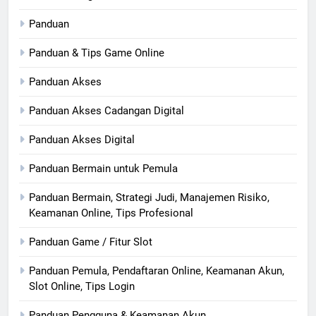
Panduan
Panduan & Tips Game Online
Panduan Akses
Panduan Akses Cadangan Digital
Panduan Akses Digital
Panduan Bermain untuk Pemula
Panduan Bermain, Strategi Judi, Manajemen Risiko,
Keamanan Online, Tips Profesional
Panduan Game / Fitur Slot
Panduan Pemula, Pendaftaran Online, Keamanan Akun,
Slot Online, Tips Login
Panduan Pengguna & Keamanan Akun