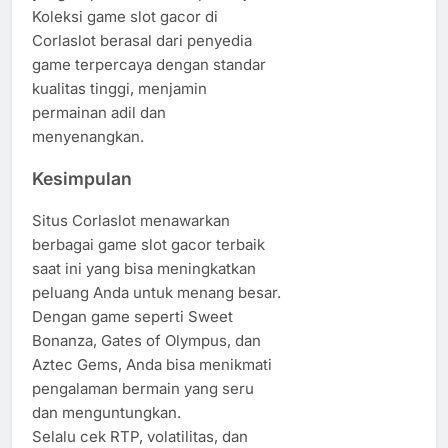
Koleksi game slot gacor di
Corlaslot berasal dari penyedia
game terpercaya dengan standar
kualitas tinggi, menjamin
permainan adil dan
menyenangkan.
Kesimpulan
Situs Corlaslot menawarkan
berbagai game slot gacor terbaik
saat ini yang bisa meningkatkan
peluang Anda untuk menang besar.
Dengan game seperti Sweet
Bonanza, Gates of Olympus, dan
Aztec Gems, Anda bisa menikmati
pengalaman bermain yang seru
dan menguntungkan.
Selalu cek RTP, volatilitas, dan