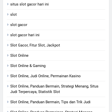
situs slot gacor hari ini
slot
slot gacor
slot gacor hari ini
Slot Gacor, Fitur Slot, Jackpot
Slot Online
Slot Online & Gaming
Slot Online, Judi Online, Permainan Kasino
Slot Online, Panduan Bermain, Strategi Menang, Situs
Judi Terpercaya, Statistik Slot
Slot Online, Panduan Bermain, Tips dan Trik Judi