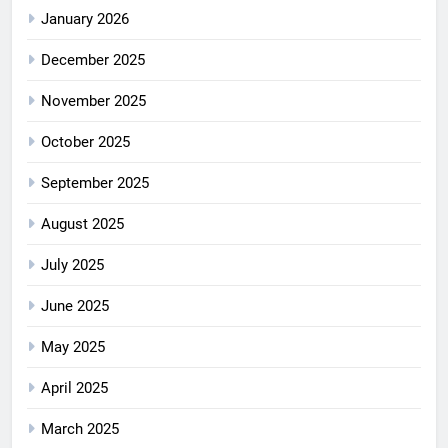
January 2026
December 2025
November 2025
October 2025
September 2025
August 2025
July 2025
June 2025
May 2025
April 2025
March 2025