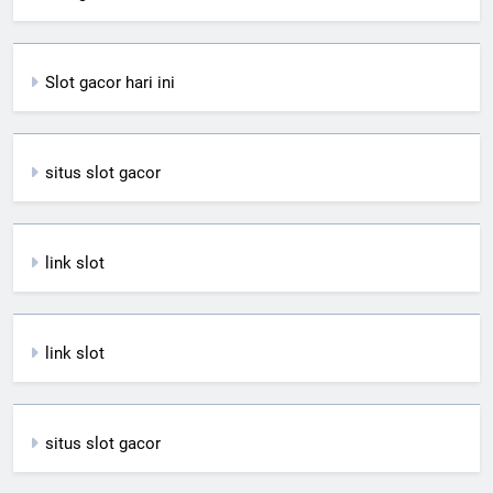
Slot gacor hari ini
situs slot gacor
link slot
link slot
situs slot gacor