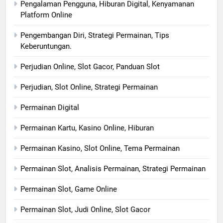
Pengalaman Pengguna, Hiburan Digital, Kenyamanan
Platform Online
Pengembangan Diri, Strategi Permainan, Tips
Keberuntungan.
Perjudian Online, Slot Gacor, Panduan Slot
Perjudian, Slot Online, Strategi Permainan
Permainan Digital
Permainan Kartu, Kasino Online, Hiburan
Permainan Kasino, Slot Online, Tema Permainan
Permainan Slot, Analisis Permainan, Strategi Permainan
Permainan Slot, Game Online
Permainan Slot, Judi Online, Slot Gacor