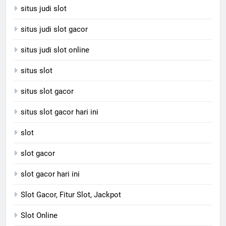
situs judi slot
situs judi slot gacor
situs judi slot online
situs slot
situs slot gacor
situs slot gacor hari ini
slot
slot gacor
slot gacor hari ini
Slot Gacor, Fitur Slot, Jackpot
Slot Online