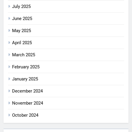
July 2025
June 2025
May 2025
April 2025
March 2025
February 2025
January 2025
December 2024
November 2024
October 2024