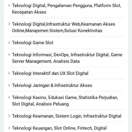
Teknologi Digital, Pengalaman Pengguna, Platform Slot,
Kecepatan Akses
Teknologi Digital,Infrastruktur Web,Keamanan Akses
Online,Manajemen Sistem,Solusi Konektivitas
Teknologi Game Slot
Teknologi Informasi, DevOps, Infrastruktur Digital, Game
Server Management, Analisis Data
Teknologi Interaktif dan UX Slot Digital
Teknologi Jaringan & Infrastruktur Akses
Teknologi Kasino, Edukasi Game, Statistika Perjudian,
Slot Digital, Analisis Peluang
Teknologi Keamanan, Sistem Login, Infrastruktur Digital
Teknologi Keuangan, Slot Online, Fintech, Digital