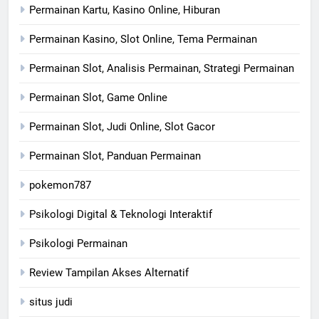
Permainan Kartu, Kasino Online, Hiburan
Permainan Kasino, Slot Online, Tema Permainan
Permainan Slot, Analisis Permainan, Strategi Permainan
Permainan Slot, Game Online
Permainan Slot, Judi Online, Slot Gacor
Permainan Slot, Panduan Permainan
pokemon787
Psikologi Digital & Teknologi Interaktif
Psikologi Permainan
Review Tampilan Akses Alternatif
situs judi