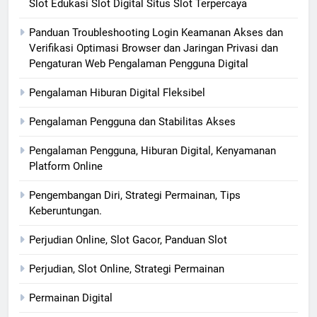
Slot Edukasi Slot Digital Situs Slot Terpercaya
Panduan Troubleshooting Login Keamanan Akses dan
Verifikasi Optimasi Browser dan Jaringan Privasi dan
Pengaturan Web Pengalaman Pengguna Digital
Pengalaman Hiburan Digital Fleksibel
Pengalaman Pengguna dan Stabilitas Akses
Pengalaman Pengguna, Hiburan Digital, Kenyamanan
Platform Online
Pengembangan Diri, Strategi Permainan, Tips
Keberuntungan.
Perjudian Online, Slot Gacor, Panduan Slot
Perjudian, Slot Online, Strategi Permainan
Permainan Digital