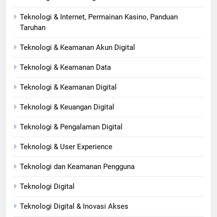
Teknologi & Internet, Permainan Kasino, Panduan
Taruhan
Teknologi & Keamanan Akun Digital
Teknologi & Keamanan Data
Teknologi & Keamanan Digital
Teknologi & Keuangan Digital
Teknologi & Pengalaman Digital
Teknologi & User Experience
Teknologi dan Keamanan Pengguna
Teknologi Digital
Teknologi Digital & Inovasi Akses