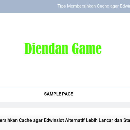
Tips Membersihkan Cache agar Edwinsl
Panduan Akses Awal Setelah Berhasil Daft
Panduan Mengevaluasi Keamanan Kaya78
Lebah4D Login Alternatif den
Tips Membersihkan Cache agar Edwinsl
Panduan Akses Awal Setelah Berhasil Daft
ndan Game
unitas Game Dan Dapatkan Tips Bermain Di Diendan Game.
Panduan Mengevaluasi Keamanan Kaya78
SAMPLE PAGE
e agar Edwinslot Alternatif Lebih Lancar dan Stabil
Pa
3 M