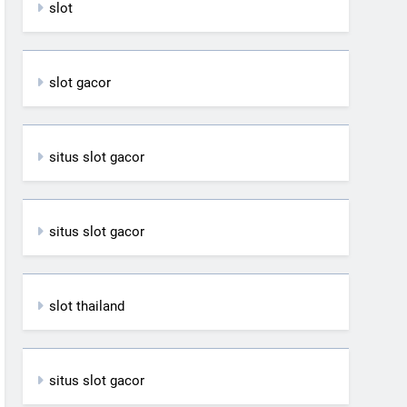
slot
slot gacor
situs slot gacor
situs slot gacor
slot thailand
situs slot gacor