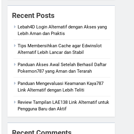
Recent Posts
Lebah4D Login Alternatif dengan Akses yang
Lebih Aman dan Praktis
Tips Membersihkan Cache agar Edwinslot
Alternatif Lebih Lancar dan Stabil
Panduan Akses Awal Setelah Berhasil Daftar
Pokemon787 yang Aman dan Terarah
Panduan Mengevaluasi Keamanan Kaya787
Link Alternatif dengan Lebih Teliti
Review Tampilan LAE138 Link Alternatif untuk
Pengguna Baru dan Aktif
Recent Comments