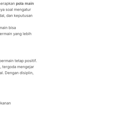
enerapkan
pola main
anya soal mengatur
dal, dan keputusan
main bisa
rmain yang lebih
ermain tetap positif.
i, tergoda mengejar
l. Dengan disiplin,
ekanan