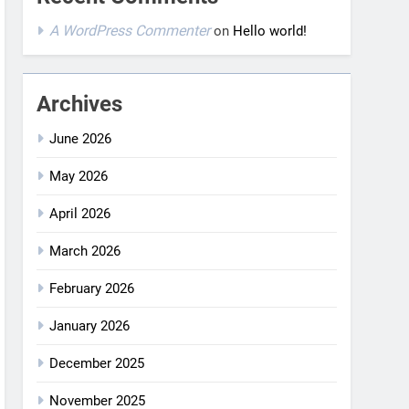
A WordPress Commenter
on
Hello world!
Archives
June 2026
May 2026
April 2026
March 2026
February 2026
January 2026
December 2025
November 2025