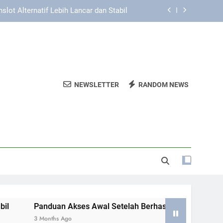
ot Alternatif Lebih Lancar dan Stabil
ar Pokemon787 yang Aman dan Terarah
7 Link Alternatif dengan Lebih Teliti
gan Akses yang Lebih Aman dan Praktis
NEWSLETTER
RANDOM NEWS
ot Alternatif Lebih Lancar dan Stabil
ar Pokemon787 yang Aman dan Terarah
7 Link Alternatif dengan Lebih Teliti
nduan Akses Awal Setelah Berhasil Daftar Pokemon787 yang
onths Ago