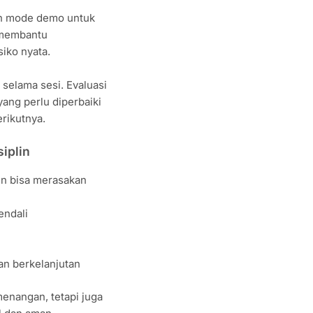
an mode demo untuk
 membantu
iko nyata.
 selama sesi. Evaluasi
ng perlu diperbaiki
erikutnya.
iplin
in bisa merasakan
endali
n berkelanjutan
enangan, tetapi juga