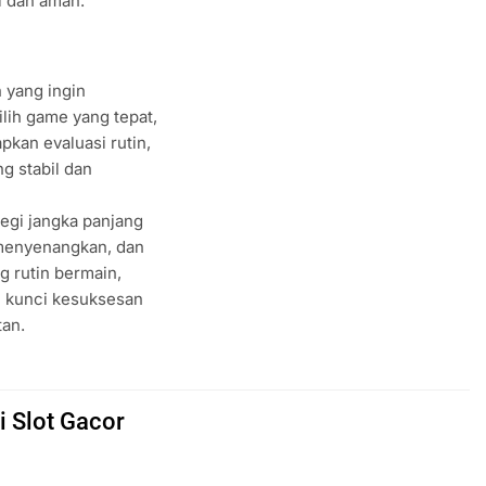
l dan aman.
 yang ingin
lih game yang tepat,
kan evaluasi rutin,
 stabil dan
tegi jangka panjang
 menyenangkan, dan
 rutin bermain,
i kunci kesuksesan
tan.
 Slot Gacor