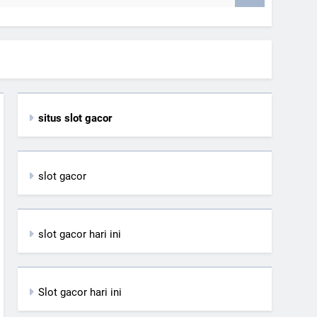
situs slot gacor
slot gacor
slot gacor hari ini
Slot gacor hari ini