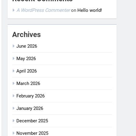
A WordPress Commenter
on
Hello world!
Archives
June 2026
May 2026
April 2026
March 2026
February 2026
January 2026
December 2025
November 2025