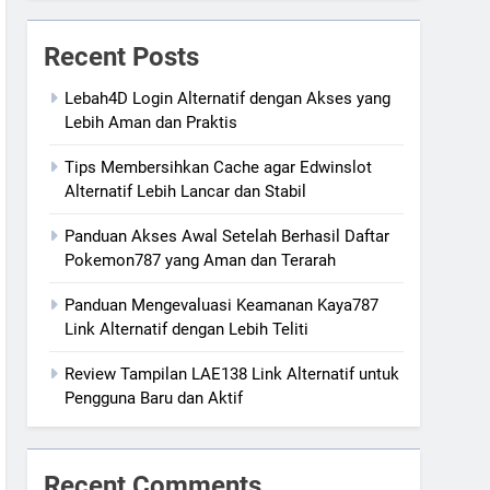
Recent Posts
Lebah4D Login Alternatif dengan Akses yang
Lebih Aman dan Praktis
Tips Membersihkan Cache agar Edwinslot
Alternatif Lebih Lancar dan Stabil
Panduan Akses Awal Setelah Berhasil Daftar
Pokemon787 yang Aman dan Terarah
Panduan Mengevaluasi Keamanan Kaya787
Link Alternatif dengan Lebih Teliti
Review Tampilan LAE138 Link Alternatif untuk
Pengguna Baru dan Aktif
Recent Comments