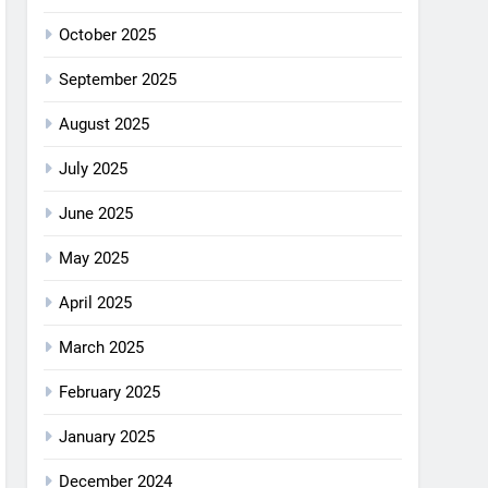
October 2025
September 2025
August 2025
July 2025
June 2025
May 2025
April 2025
March 2025
February 2025
January 2025
December 2024