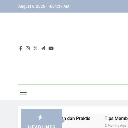
Skip
August 6, 2026
4:04:38 AM
to
content
Die
Ikuti Kom
es yang Lebih Aman dan Praktis
Tips Membersihkan Cach
2 Months Ago
HEADLINES