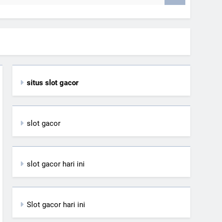
situs slot gacor
slot gacor
slot gacor hari ini
Slot gacor hari ini