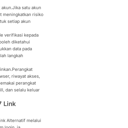
 akun.Jika satu akun
t meningkatkan risiko
uk setiap akun
 verifikasi kepada
boleh diketahui
ukkan data pada
lah langkah
kinkan.Perangkat
wser, riwayat akses,
memakai perangkat
l, dan selalu keluar
7 Link
 Alternatif melalui
 login, ia