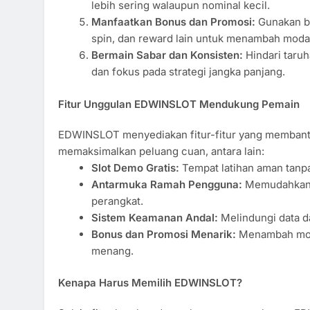
lebih sering walaupun nominal kecil.
Manfaatkan Bonus dan Promosi:
Gunakan bo
spin, dan reward lain untuk menambah moda
Bermain Sabar dan Konsisten:
Hindari taru
dan fokus pada strategi jangka panjang.
Fitur Unggulan EDWINSLOT Mendukung Pemain
EDWINSLOT menyediakan fitur-fitur yang memban
memaksimalkan peluang cuan, antara lain:
Slot Demo Gratis:
Tempat latihan aman tanpa
Antarmuka Ramah Pengguna:
Memudahkan n
perangkat.
Sistem Keamanan Andal:
Melindungi data d
Bonus dan Promosi Menarik:
Menambah mod
menang.
Kenapa Harus Memilih EDWINSLOT?