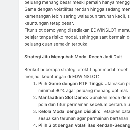
peluang menang besar meski pemain hanya mengg
Game dengan volatilitas rendah hingga sedang m
kemenangan lebih sering walaupun taruhan kecil, 
keuntungan tetap besar.
Fitur slot demo yang disediakan EDWINSLOT mem
belajar tanpa risiko modal, sehingga saat bermain 
peluang cuan semakin terbuka.
Strategi Jitu Mengubah Modal Receh Jadi Duit
Berikut beberapa strategi efektif agar modal rece
menjadi keuntungan di EDWINSLOT:
Pilih Game dengan RTP Tinggi:
Utamakan p
minimal 96% agar peluang menang optimal.
Manfaatkan Slot Demo:
Gunakan mode demo
pola dan fitur permainan sebelum bertaruh ua
Kelola Modal dengan Disiplin:
Tetapkan bata
sesuaikan taruhan agar permainan bertahan l
Pilih Slot dengan Volatilitas Rendah-Sedang