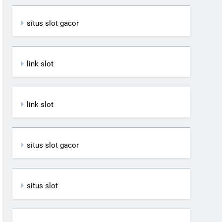
situs slot gacor
link slot
link slot
situs slot gacor
situs slot