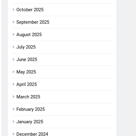
October 2025
September 2025
August 2025
July 2025
June 2025
May 2025
April 2025
March 2025
February 2025
January 2025
December 2024