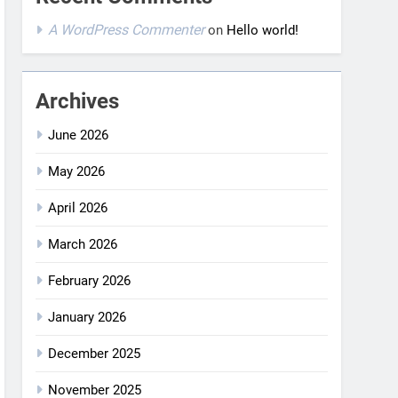
A WordPress Commenter
on
Hello world!
Archives
June 2026
May 2026
April 2026
March 2026
February 2026
January 2026
December 2025
November 2025