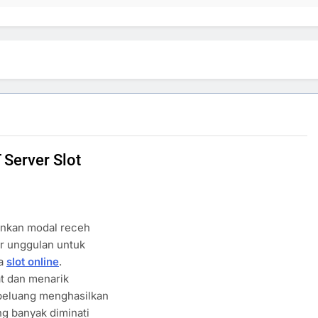
Server Slot
inkan modal receh
itur unggulan untuk
ya
slot online
.
t dan menarik
 peluang menghasilkan
ng banyak diminati