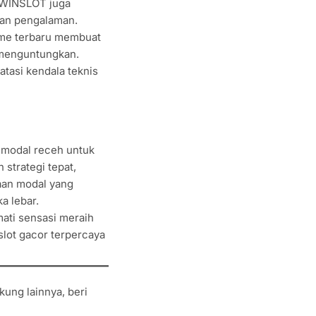
EDWINSLOT juga
 dan pengalaman.
ame terbaru membuat
menguntungkan.
tasi kendala teknis
modal receh untuk
strategi tepat,
aan modal yang
a lebar.
ati sensasi meraih
slot gacor terpercaya
kung lainnya, beri