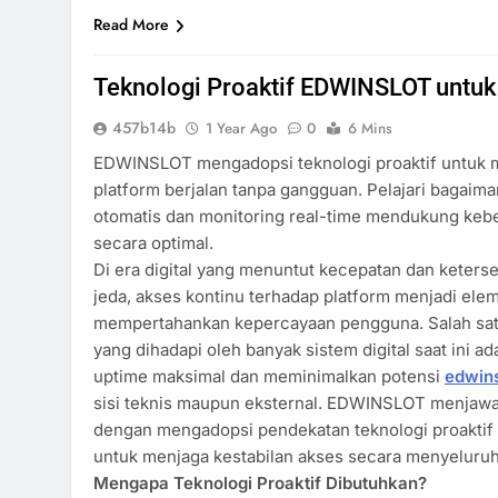
Read More
Teknologi Proaktif EDWINSLOT untuk
457b14b
1 Year Ago
0
6 Mins
EDWINSLOT mengadopsi teknologi proaktif untuk 
platform berjalan tanpa gangguan. Pelajari bagaima
otomatis dan monitoring real-time mendukung keb
secara optimal.
Di era digital yang menuntut kecepatan dan keters
jeda, akses kontinu terhadap platform menjadi ele
mempertahankan kepercayaan pengguna. Salah sat
yang dihadapi oleh banyak sistem digital saat ini 
uptime maksimal dan meminimalkan potensi
edwins
sisi teknis maupun eksternal. EDWINSLOT menjawab
dengan mengadopsi pendekatan teknologi proaktif 
untuk menjaga kestabilan akses secara menyeluruh
Mengapa Teknologi Proaktif Dibutuhkan?