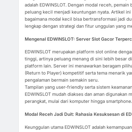
adalah EDWINSLOT. Dengan modal receh, pemain 
peluang kecil menjadi keuntungan nyata. Artikel i
bagaimana modal kecil bisa bertransformasi jadi d
lengkap dengan strategi dan fitur unggulan yang 
Mengenal EDWINSLOT: Server Slot Gacor Terper
EDWINSLOT merupakan platform slot online dengan
tinggi, artinya peluang menang di sini lebih besar 
platform lain. Server ini menawarkan beragam pil
(Return to Player) kompetitif serta tema menarik 
pengalaman bermain semakin seru.
Tampilan yang user-friendly serta sistem keamana
EDWINSLOT mudah diakses dan aman digunakan me
perangkat, mulai dari komputer hingga smartphone
Modal Receh Jadi Duit: Rahasia Kesuksesan di 
Keunggulan utama EDWINSLOT adalah kemampuan