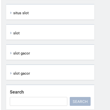
situs slot
slot
slot gacor
slot gacor
Search
SEARCH