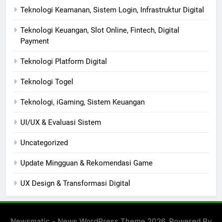
Teknologi Keamanan, Sistem Login, Infrastruktur Digital
Teknologi Keuangan, Slot Online, Fintech, Digital
Payment
Teknologi Platform Digital
Teknologi Togel
Teknologi, iGaming, Sistem Keuangan
UI/UX & Evaluasi Sistem
Uncategorized
Update Mingguan & Rekomendasi Game
UX Design & Transformasi Digital
Newsmatic - News WordPress Theme 2026. Powered By