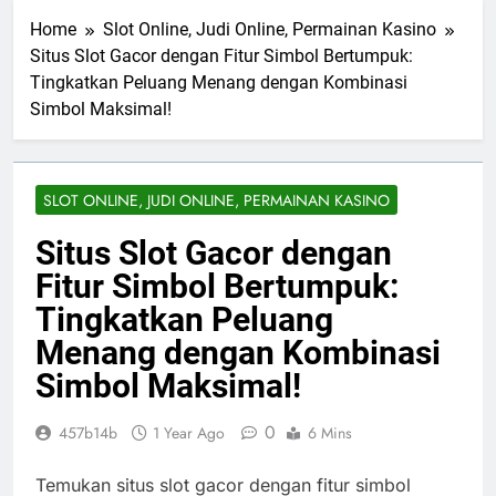
Home
Slot Online, Judi Online, Permainan Kasino
Situs Slot Gacor dengan Fitur Simbol Bertumpuk:
Tingkatkan Peluang Menang dengan Kombinasi
Simbol Maksimal!
SLOT ONLINE, JUDI ONLINE, PERMAINAN KASINO
Situs Slot Gacor dengan
Fitur Simbol Bertumpuk:
Tingkatkan Peluang
Menang dengan Kombinasi
Simbol Maksimal!
0
457b14b
1 Year Ago
6 Mins
Temukan situs slot gacor dengan fitur simbol