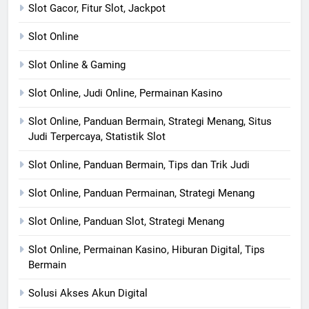
Slot Gacor, Fitur Slot, Jackpot
Slot Online
Slot Online & Gaming
Slot Online, Judi Online, Permainan Kasino
Slot Online, Panduan Bermain, Strategi Menang, Situs
Judi Terpercaya, Statistik Slot
Slot Online, Panduan Bermain, Tips dan Trik Judi
Slot Online, Panduan Permainan, Strategi Menang
Slot Online, Panduan Slot, Strategi Menang
Slot Online, Permainan Kasino, Hiburan Digital, Tips
Bermain
Solusi Akses Akun Digital