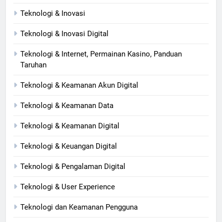
Teknologi & Inovasi
Teknologi & Inovasi Digital
Teknologi & Internet, Permainan Kasino, Panduan
Taruhan
Teknologi & Keamanan Akun Digital
Teknologi & Keamanan Data
Teknologi & Keamanan Digital
Teknologi & Keuangan Digital
Teknologi & Pengalaman Digital
Teknologi & User Experience
Teknologi dan Keamanan Pengguna