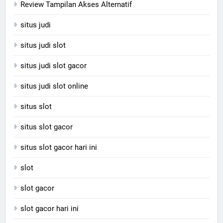
Review Tampilan Akses Alternatif
situs judi
situs judi slot
situs judi slot gacor
situs judi slot online
situs slot
situs slot gacor
situs slot gacor hari ini
slot
slot gacor
slot gacor hari ini