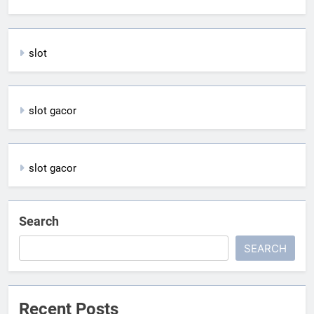
slot
slot gacor
slot gacor
Search
SEARCH
Recent Posts