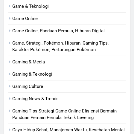
Game & Teknologi
Game Online
Game Online, Panduan Pemula, Hiburan Digital
Game, Strategi, Pokémon, Hiburan, Gaming Tips,
Karakter Pokémon, Pertarungan Pokémon
Gaming & Media
Gaming & Teknologi
Gaming Culture
Gaming News & Trends
Gaming Tips Strategi Game Online Efisiensi Bermain
Panduan Pemain Pemula Teknik Leveling
Gaya Hidup Sehat, Manajemen Waktu, Kesehatan Mental