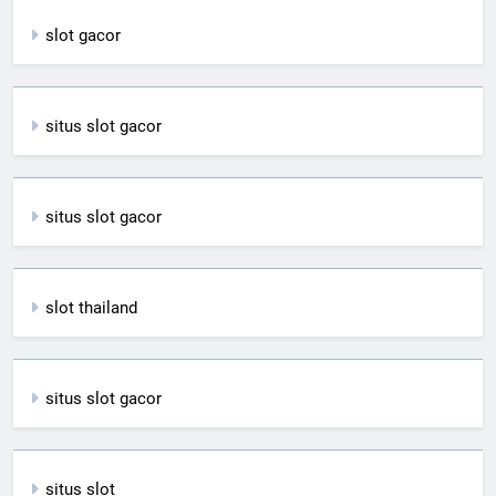
slot gacor
situs slot gacor
situs slot gacor
slot thailand
situs slot gacor
situs slot