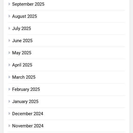
September 2025
August 2025
July 2025
June 2025
May 2025
April 2025
March 2025
February 2025
January 2025
December 2024
November 2024