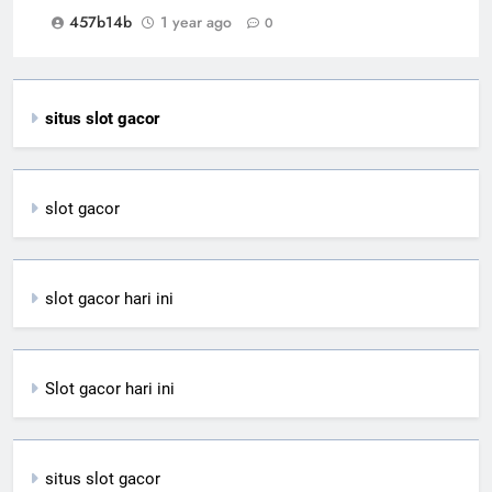
457b14b
1 year ago
0
situs slot gacor
slot gacor
slot gacor hari ini
Slot gacor hari ini
situs slot gacor