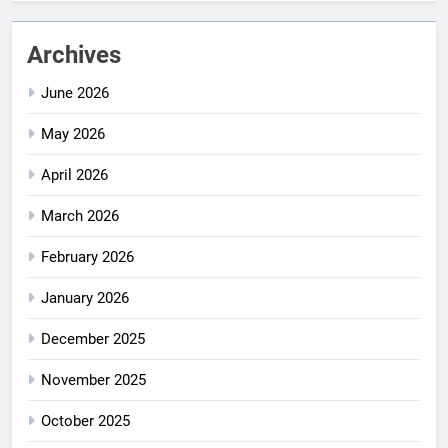
Archives
June 2026
May 2026
April 2026
March 2026
February 2026
January 2026
December 2025
November 2025
October 2025