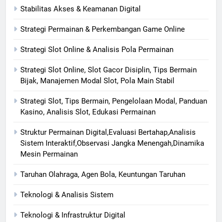
Stabilitas Akses & Keamanan Digital
Strategi Permainan & Perkembangan Game Online
Strategi Slot Online & Analisis Pola Permainan
Strategi Slot Online, Slot Gacor Disiplin, Tips Bermain
Bijak, Manajemen Modal Slot, Pola Main Stabil
Strategi Slot, Tips Bermain, Pengelolaan Modal, Panduan
Kasino, Analisis Slot, Edukasi Permainan
Struktur Permainan Digital,Evaluasi Bertahap,Analisis
Sistem Interaktif,Observasi Jangka Menengah,Dinamika
Mesin Permainan
Taruhan Olahraga, Agen Bola, Keuntungan Taruhan
Teknologi & Analisis Sistem
Teknologi & Infrastruktur Digital