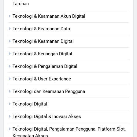
Taruhan
Teknologi & Keamanan Akun Digital
Teknologi & Keamanan Data
Teknologi & Keamanan Digital
Teknologi & Keuangan Digital
Teknologi & Pengalaman Digital
Teknologi & User Experience
Teknologi dan Keamanan Pengguna
Teknologi Digital
Teknologi Digital & Inovasi Akses
Teknologi Digital, Pengalaman Pengguna, Platform Slot,
Kecepatan Akses