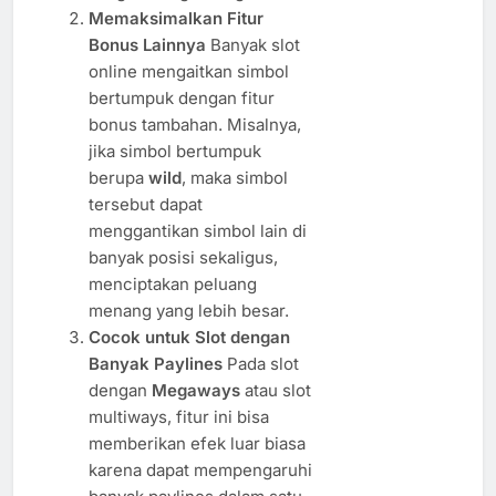
Memaksimalkan Fitur
Bonus Lainnya
Banyak slot
online mengaitkan simbol
bertumpuk dengan fitur
bonus tambahan. Misalnya,
jika simbol bertumpuk
berupa
wild
, maka simbol
tersebut dapat
menggantikan simbol lain di
banyak posisi sekaligus,
menciptakan peluang
menang yang lebih besar.
Cocok untuk Slot dengan
Banyak Paylines
Pada slot
dengan
Megaways
atau slot
multiways, fitur ini bisa
memberikan efek luar biasa
karena dapat mempengaruhi