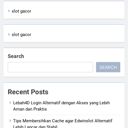
slot gacor
slot gacor
Search
SEARCH
Recent Posts
Lebah4D Login Alternatif dengan Akses yang Lebih
Aman dan Praktis
Tips Membersihkan Cache agar Edwinslot Alternatif
Lebih Lancar dan Stabil