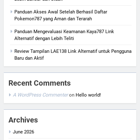
Panduan Akses Awal Setelah Berhasil Daftar
Pokemon787 yang Aman dan Terarah
Panduan Mengevaluasi Keamanan Kaya787 Link
Alternatif dengan Lebih Teliti
Review Tampilan LAE138 Link Alternatif untuk Pengguna
Baru dan Aktif
Recent Comments
A WordPress Commenter
on
Hello world!
Archives
June 2026