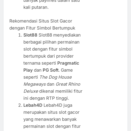
banyak paylines dalam satu
kali putaran.
Rekomendasi Situs Slot Gacor
dengan Fitur Simbol Bertumpuk
Slot88
Slot88 menyediakan
berbagai pilihan permainan
slot dengan fitur simbol
bertumpuk dari provider
ternama seperti
Pragmatic
Play
dan
PG Soft
. Game
seperti
The Dog House
Megaways
dan
Great Rhino
Deluxe
dikenal memiliki fitur
ini dengan RTP tinggi.
Lebah4D
Lebah4D juga
merupakan situs slot gacor
yang menawarkan banyak
permainan slot dengan fitur