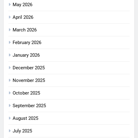
May 2026
April 2026
March 2026
February 2026
January 2026
December 2025
November 2025
October 2025
September 2025
August 2025
July 2025