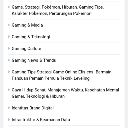
Game, Strategi, Pokémon, Hiburan, Gaming Tips,
Karakter Pokémon, Pertarungan Pokémon
Gaming & Media
Gaming & Teknologi
Gaming Culture
Gaming News & Trends
Gaming Tips Strategi Game Online Efisiensi Bermain
Panduan Pemain Pemula Teknik Leveling
Gaya Hidup Sehat, Manajemen Waktu, Kesehatan Mental
Gamer, Teknologi & Hiburan
Identitas Brand Digital
Infrastruktur & Keamanan Data