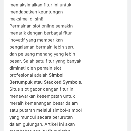
memaksimalkan fitur ini untuk
mendapatkan keuntungan
maksimal di sini!
Permainan slot online semakin
menarik dengan berbagai fitur
inovatif yang memberikan
pengalaman bermain lebih seru
dan peluang menang yang lebih
besar. Salah satu fitur yang banyak
diminati oleh pemain slot
profesional adalah
Simbol
Bertumpuk
atau
Stacked Symbols
.
Situs slot gacor dengan fitur ini
menawarkan kesempatan untuk
meraih kemenangan besar dalam
satu putaran melalui simbol-simbol
yang muncul secara berurutan
dalam gulungan. Artikel ini akan