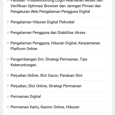
Panduan Troubleshooting Login Keamanan Akses dan
Verifikasi Optimasi Browser dan Jaringan Privasi dan
Pengaturan Web Pengalaman Pengguna Digital
Pengalaman Hiburan Digital Fleksibel
Pengalaman Pengguna dan Stabilitas Akses
Pengalaman Pengguna, Hiburan Digital, Kenyamanan
Platform Online
Pengembangan Diri, Strategi Permainan, Tips
Keberuntungan.
Perjudian Online, Slot Gacor, Panduan Slot
Perjudian, Slot Online, Strategi Permainan
Permainan Digital
Permainan Kartu, Kasino Online, Hiburan