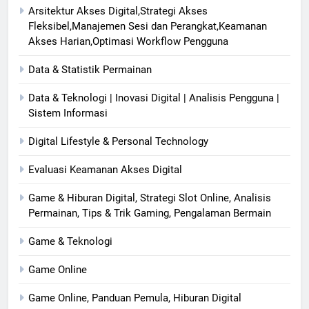
Arsitektur Akses Digital,Strategi Akses
Fleksibel,Manajemen Sesi dan Perangkat,Keamanan
Akses Harian,Optimasi Workflow Pengguna
Data & Statistik Permainan
Data & Teknologi | Inovasi Digital | Analisis Pengguna |
Sistem Informasi
Digital Lifestyle & Personal Technology
Evaluasi Keamanan Akses Digital
Game & Hiburan Digital, Strategi Slot Online, Analisis
Permainan, Tips & Trik Gaming, Pengalaman Bermain
Game & Teknologi
Game Online
Game Online, Panduan Pemula, Hiburan Digital