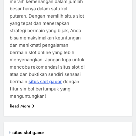
meraih kemenangan dalam jumlah
besar hanya dalam satu kali
putaran. Dengan memilih situs slot
yang tepat dan menerapkan
strategi bermain yang bijak, Anda
bisa memaksimalkan keuntungan
dan menikmati pengalaman
bermain slot online yang lebih
menyenangkan. Jangan lupa untuk
mencoba rekomendasi situs slot di
atas dan buktikan sendiri sensasi
bermain
situs slot gacor
dengan
fitur simbol bertumpuk yang
menguntungkan!
Read More
situs slot gacor