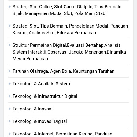
Strategi Slot Online, Slot Gacor Disiplin, Tips Bermain
Bijak, Manajemen Modal Slot, Pola Main Stabil
Strategi Slot, Tips Bermain, Pengelolaan Modal, Panduan
Kasino, Analisis Slot, Edukasi Permainan
Struktur Permainan Digital,Evaluasi Bertahap,Analisis
Sistem Interaktif,Observasi Jangka Menengah,Dinamika
Mesin Permainan
Taruhan Olahraga, Agen Bola, Keuntungan Taruhan
Teknologi & Analisis Sistem
Teknologi & Infrastruktur Digital
Teknologi & Inovasi
Teknologi & Inovasi Digital
Teknologi & Internet, Permainan Kasino, Panduan