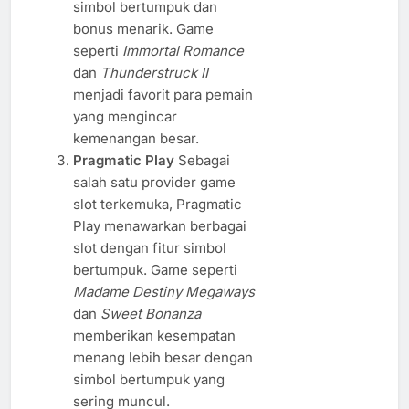
simbol bertumpuk dan
bonus menarik. Game
seperti
Immortal Romance
dan
Thunderstruck II
menjadi favorit para pemain
yang mengincar
kemenangan besar.
Pragmatic Play
Sebagai
salah satu provider game
slot terkemuka, Pragmatic
Play menawarkan berbagai
slot dengan fitur simbol
bertumpuk. Game seperti
Madame Destiny Megaways
dan
Sweet Bonanza
memberikan kesempatan
menang lebih besar dengan
simbol bertumpuk yang
sering muncul.