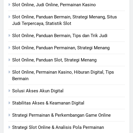
Slot Online, Judi Online, Permainan Kasino
Slot Online, Panduan Bermain, Strategi Menang, Situs
Judi Terpercaya, Statistik Slot
Slot Online, Panduan Bermain, Tips dan Trik Judi
Slot Online, Panduan Permainan, Strategi Menang
Slot Online, Panduan Slot, Strategi Menang
Slot Online, Permainan Kasino, Hiburan Digital, Tips
Bermain
Solusi Akses Akun Digital
Stabilitas Akses & Keamanan Digital
Strategi Permainan & Perkembangan Game Online
Strategi Slot Online & Analisis Pola Permainan