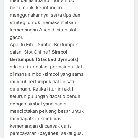
membahas apa itu fitur simbol
bertumpuk, keuntungan
menggunakannya, serta tips dan
strategi untuk memaksimalkan
kemenangan Anda di situs slot
gacor.
Apa Itu Fitur Simbol Bertumpuk
dalam Slot Online?
Simbol
Bertumpuk (Stacked Symbols)
adalah fitur dalam permainan slot
di mana simbol-simbol yang sama
muncul bertumpuk dalam satu
gulungan. Ketika fitur ini aktif,
seluruh gulungan dapat dipenuhi
dengan simbol yang sama,
menciptakan peluang besar untuk
mendapatkan kombinasi
kemenangan di banyak garis
pembayaran (
paylines
) sekaligus.