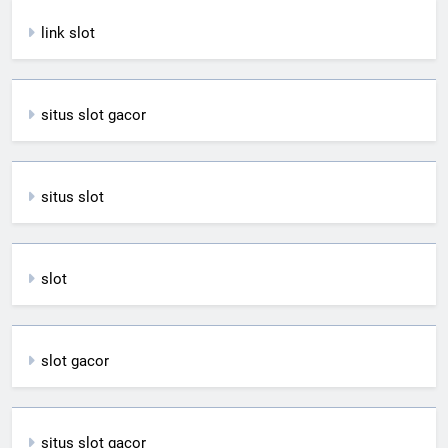
link slot
situs slot gacor
situs slot
slot
slot gacor
situs slot gacor