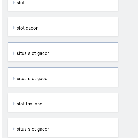
slot
slot gacor
situs slot gacor
situs slot gacor
slot thailand
situs slot gacor