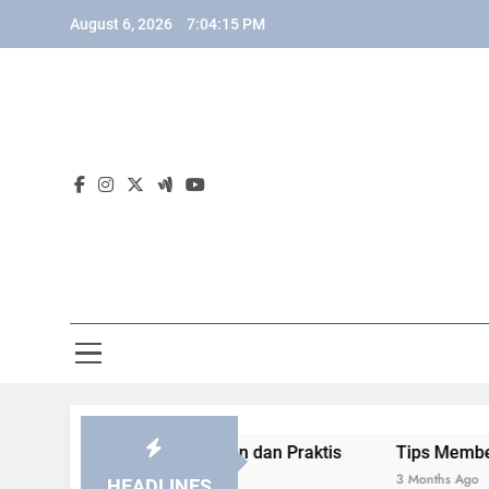
Skip
August 6, 2026
7:04:17 PM
to
content
Die
Ikuti Kom
 Lebih Aman dan Praktis
Tips Membersihkan Cache agar 
3 Months Ago
HEADLINES