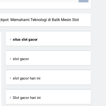
pot: Memahami Teknologi di Balik Mesin Slot
situs slot gacor
slot gacor
slot gacor hari ini
Slot gacor hari ini