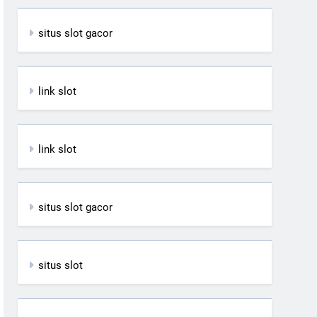
situs slot gacor
link slot
link slot
situs slot gacor
situs slot