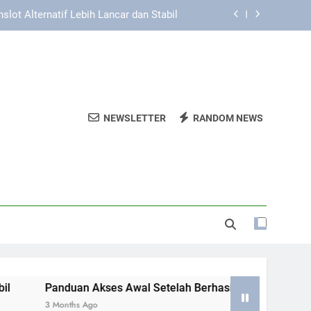
ot Alternatif Lebih Lancar dan Stabil
ar Pokemon787 yang Aman dan Terarah
7 Link Alternatif dengan Lebih Teliti
gan Akses yang Lebih Aman dan Praktis
NEWSLETTER
RANDOM NEWS
ot Alternatif Lebih Lancar dan Stabil
ar Pokemon787 yang Aman dan Terarah
7 Link Alternatif dengan Lebih Teliti
kses Awal Setelah Berhasil Daftar Pokemon787 yang Aman d
o