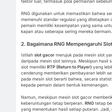
faktor luar, termasuk pola permainan sebelu
RNG digunakan untuk memastikan bahwa semu
memenuhi standar regulasi yang ditetapkan o
pemain memiliki kesempatan yang sama untuk
kapan atau seberapa sering mereka bermain.
2.
Bagaimana RNG Mempengaruhi Slot
Istilah
slot gacor
merujuk pada mesin slot y
daripada mesin slot lainnya. Meskipun hasil 
slot memiliki
RTP (Return to Player)
yang lebi
cenderung memberikan pembayaran lebih seri
pada mesin slot berarti bahwa, secara statis
kepada pemain dalam bentuk kemenangan.
Namun, meskipun mesin slot gacor memberik
keberuntungan tetap berperan.
RNG
tetap be
yang menentukan hasil setiap putaran. Jadi