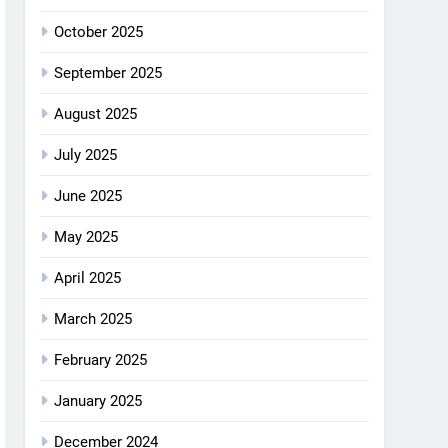
October 2025
September 2025
August 2025
July 2025
June 2025
May 2025
April 2025
March 2025
February 2025
January 2025
December 2024