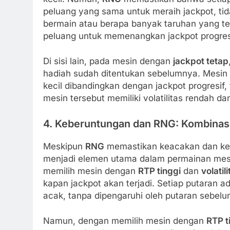
peluang yang sama untuk meraih jackpot, t
bermain atau berapa banyak taruhan yang t
peluang untuk memenangkan jackpot progresif
Di sisi lain, pada mesin dengan
jackpot tetap
hadiah sudah ditentukan sebelumnya. Mesin 
kecil dibandingkan dengan jackpot progresif,
mesin tersebut memiliki volatilitas rendah da
4.
Keberuntungan dan RNG: Kombinasi
Meskipun
RNG
memastikan keacakan dan kea
menjadi elemen utama dalam permainan mesin
memilih mesin dengan
RTP tinggi
dan
volatil
kapan jackpot akan terjadi. Setiap putaran 
acak, tanpa dipengaruhi oleh putaran sebel
Namun, dengan memilih mesin dengan
RTP t