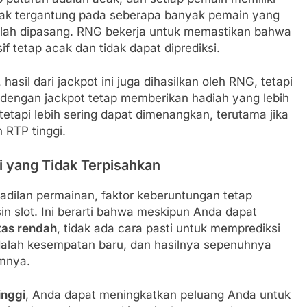
idak tergantung pada seberapa banyak pemain yang
elah dipasang. RNG bekerja untuk memastikan bahwa
 tetap acak dan tidak dapat diprediksi.
, hasil dari jackpot ini juga dihasilkan oleh RNG, tetapi
dengan jackpot tetap memberikan hadiah yang lebih
 tetapi lebih sering dapat dimenangkan, terutama jika
n RTP tinggi.
 yang Tidak Terpisahkan
dilan permainan, faktor keberuntungan tetap
 slot. Ini berarti bahwa meskipun Anda dapat
itas rendah
, tidak ada cara pasti untuk memprediksi
adalah kesempatan baru, dan hasilnya sepenuhnya
umnya.
inggi
, Anda dapat meningkatkan peluang Anda untuk