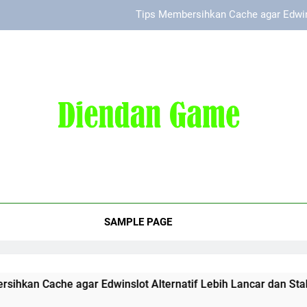
Tips Membersihkan Cache agar Edwinsl
Panduan Akses Awal Setelah Berhasil Daft
Panduan Mengevaluasi Keamanan Kaya78
Lebah4D Login Alternatif den
Tips Membersihkan Cache agar Edwinsl
Panduan Akses Awal Setelah Berhasil Daft
ndan Game
unitas Game Dan Dapatkan Tips Bermain Di Diendan Game.
Panduan Mengevaluasi Keamanan Kaya78
SAMPLE PAGE
Edwinslot Alternatif Lebih Lancar dan Stabil
Panduan A
3 Months Ag