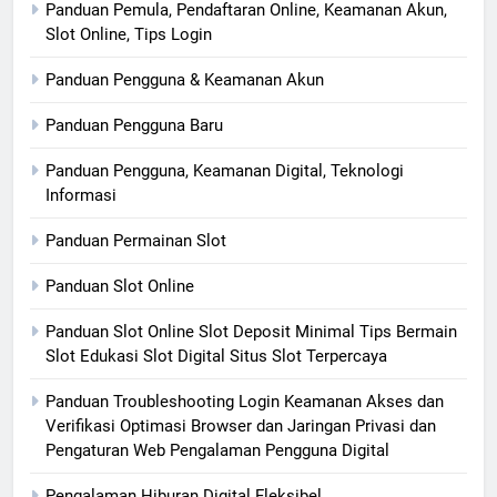
Panduan Pemula, Pendaftaran Online, Keamanan Akun,
Slot Online, Tips Login
Panduan Pengguna & Keamanan Akun
Panduan Pengguna Baru
Panduan Pengguna, Keamanan Digital, Teknologi
Informasi
Panduan Permainan Slot
Panduan Slot Online
Panduan Slot Online Slot Deposit Minimal Tips Bermain
Slot Edukasi Slot Digital Situs Slot Terpercaya
Panduan Troubleshooting Login Keamanan Akses dan
Verifikasi Optimasi Browser dan Jaringan Privasi dan
Pengaturan Web Pengalaman Pengguna Digital
Pengalaman Hiburan Digital Fleksibel