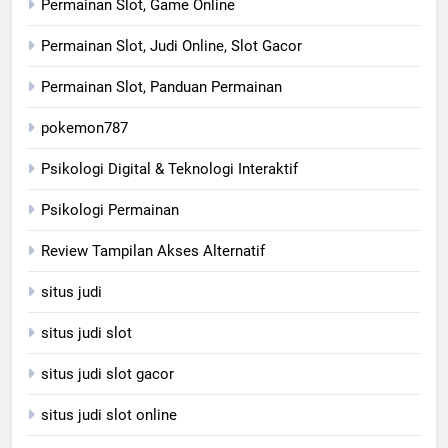
Permainan Slot, Game Online
Permainan Slot, Judi Online, Slot Gacor
Permainan Slot, Panduan Permainan
pokemon787
Psikologi Digital & Teknologi Interaktif
Psikologi Permainan
Review Tampilan Akses Alternatif
situs judi
situs judi slot
situs judi slot gacor
situs judi slot online