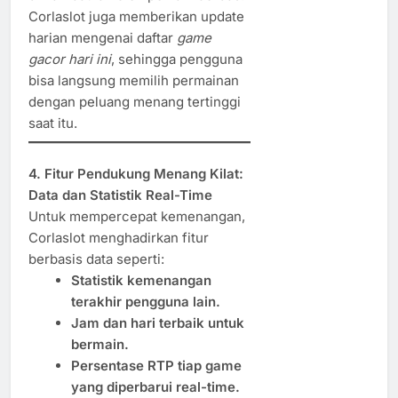
Corlaslot juga memberikan update
harian mengenai daftar
game
gacor hari ini
, sehingga pengguna
bisa langsung memilih permainan
dengan peluang menang tertinggi
saat itu.
4. Fitur Pendukung Menang Kilat:
Data dan Statistik Real-Time
Untuk mempercepat kemenangan,
Corlaslot menghadirkan fitur
berbasis data seperti:
Statistik kemenangan
terakhir pengguna lain.
Jam dan hari terbaik untuk
bermain.
Persentase RTP tiap game
yang diperbarui real-time.