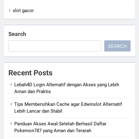
slot gacor
Search
SEARCH
Recent Posts
Lebah4D Login Alternatif dengan Akses yang Lebih
Aman dan Praktis
Tips Membersihkan Cache agar Edwinslot Alternatif
Lebih Lancar dan Stabil
Panduan Akses Awal Setelah Berhasil Daftar
Pokemon787 yang Aman dan Terarah