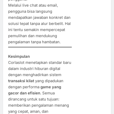
Melalui live chat atau email,
pengguna bisa langsung
mendapatkan jawaban konkret dan
solusi tepat tanpa alur berbelit. Hal
ini tentu semakin mempercepat
pemulihan dan mendukung
pengalaman tanpa hambatan.
Kesimpulan
Corlaslot menetapkan standar baru
dalam industri hiburan digital
dengan menghadirkan sistem
transaksi kilat
yang dipadukan
dengan performa
game yang
gacor dan efisien
. Semua
dirancang untuk satu tujuan:
memberikan pengalaman menang
yang cepat, aman, dan