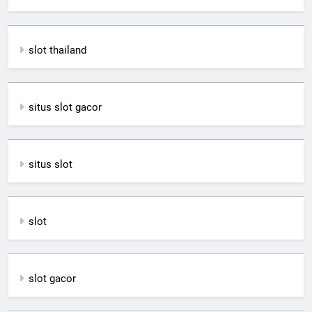
slot thailand
situs slot gacor
situs slot
slot
slot gacor