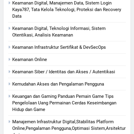
Keamanan Digital, Manajemen Data, Sistem Login
Kaya787, Tata Kelola Teknologi, Proteksi dan Recovery
Data
Keamanan Digital, Teknologi Informasi, Sistem
Otentikasi, Analisis Keamanan
Keamanan Infrastruktur Sertifikat & DevSecOps
Keamanan Online
Keamanan Siber / Identitas dan Akses / Autentikasi
Kemudahan Akses dan Pengalaman Pengguna
Keuangan dan Gaming Panduan Pemain Game Tips
Pengelolaan Uang Permainan Cerdas Keseimbangan
Hidup dan Game
Manajemen Infrastruktur Digital,Stabilitas Platform
Online,Pengalaman Pengguna,Optimasi Sistem,Arsitektur