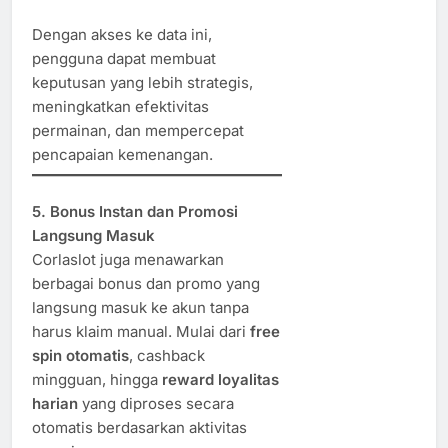
Dengan akses ke data ini,
pengguna dapat membuat
keputusan yang lebih strategis,
meningkatkan efektivitas
permainan, dan mempercepat
pencapaian kemenangan.
5. Bonus Instan dan Promosi
Langsung Masuk
Corlaslot juga menawarkan
berbagai bonus dan promo yang
langsung masuk ke akun tanpa
harus klaim manual. Mulai dari
free
spin otomatis
, cashback
mingguan, hingga
reward loyalitas
harian
yang diproses secara
otomatis berdasarkan aktivitas