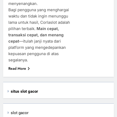
menyenangkan.
Bagi pengguna yang menghargai
waktu dan tidak ingin menunggu
lama untuk hasil, Corlaslot adalah
pilihan terbaik.
Main cepat,
transaksi cepat, dan menang
cepat
—itulah janji nyata dari
platform yang mengedepankan
kepuasan pengguna di atas
segalanya.
Read More
situs slot gacor
slot gacor