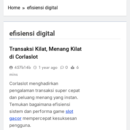
Home
efisiensi digital
efisiensi digital
Transaksi Kilat, Menang Kilat
di Corlaslot
457b14b
1 year ago
0
6
mins
Corlaslot menghadirkan
pengalaman transaksi super cepat
dan peluang menang yang instan.
Temukan bagaimana efisiensi
sistem dan performa game
slot
gacor
mempercepat kesuksesan
pengguna.