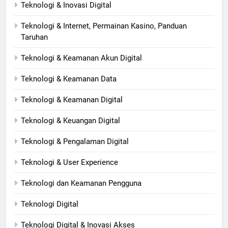
Teknologi & Inovasi Digital
Teknologi & Internet, Permainan Kasino, Panduan
Taruhan
Teknologi & Keamanan Akun Digital
Teknologi & Keamanan Data
Teknologi & Keamanan Digital
Teknologi & Keuangan Digital
Teknologi & Pengalaman Digital
Teknologi & User Experience
Teknologi dan Keamanan Pengguna
Teknologi Digital
Teknologi Digital & Inovasi Akses