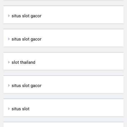
situs slot gacor
situs slot gacor
slot thailand
situs slot gacor
situs slot