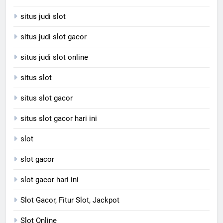
situs judi slot
situs judi slot gacor
situs judi slot online
situs slot
situs slot gacor
situs slot gacor hari ini
slot
slot gacor
slot gacor hari ini
Slot Gacor, Fitur Slot, Jackpot
Slot Online