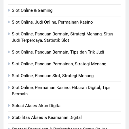
Slot Online & Gaming
Slot Online, Judi Online, Permainan Kasino
Slot Online, Panduan Bermain, Strategi Menang, Situs
Judi Terpercaya, Statistik Slot
Slot Online, Panduan Bermain, Tips dan Trik Judi
Slot Online, Panduan Permainan, Strategi Menang
Slot Online, Panduan Slot, Strategi Menang
Slot Online, Permainan Kasino, Hiburan Digital, Tips
Bermain
Solusi Akses Akun Digital
Stabilitas Akses & Keamanan Digital