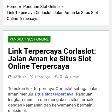
Home
Panduan Slot Online
Link Terpercaya Corlaslot: Jalan Aman ke Situs Slot
Online Terpercaya
PANDUAN SLOT ONLINE
Link Terpercaya Corlaslot:
Jalan Aman ke Situs Slot
Online Terpercaya
0
457b14b
1 Year Ago
4 Mins
Temukan link terpercaya Corlaslot sebagai jalan
aman menuju
situs slot terpercaya
. Panduan
lengkap memilih dan mengakses situs terbaik
dengan keamanan dan kenyamanan bermain
maksimal.