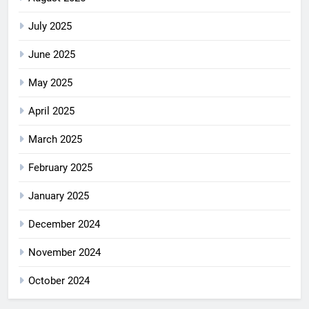
July 2025
June 2025
May 2025
April 2025
March 2025
February 2025
January 2025
December 2024
November 2024
October 2024