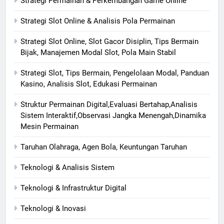
Strategi Permainan & Perkembangan Game Online
Strategi Slot Online & Analisis Pola Permainan
Strategi Slot Online, Slot Gacor Disiplin, Tips Bermain
Bijak, Manajemen Modal Slot, Pola Main Stabil
Strategi Slot, Tips Bermain, Pengelolaan Modal, Panduan
Kasino, Analisis Slot, Edukasi Permainan
Struktur Permainan Digital,Evaluasi Bertahap,Analisis
Sistem Interaktif,Observasi Jangka Menengah,Dinamika
Mesin Permainan
Taruhan Olahraga, Agen Bola, Keuntungan Taruhan
Teknologi & Analisis Sistem
Teknologi & Infrastruktur Digital
Teknologi & Inovasi