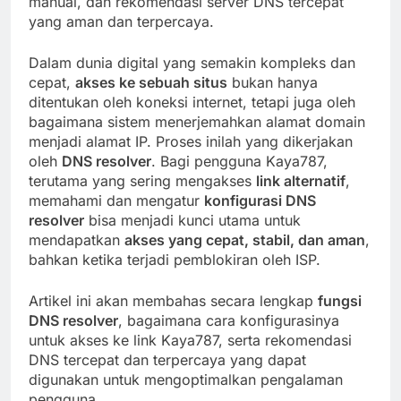
manual, dan rekomendasi server DNS tercepat
yang aman dan terpercaya.
Dalam dunia digital yang semakin kompleks dan
cepat,
akses ke sebuah situs
bukan hanya
ditentukan oleh koneksi internet, tetapi juga oleh
bagaimana sistem menerjemahkan alamat domain
menjadi alamat IP. Proses inilah yang dikerjakan
oleh
DNS resolver
. Bagi pengguna Kaya787,
terutama yang sering mengakses
link alternatif
,
memahami dan mengatur
konfigurasi DNS
resolver
bisa menjadi kunci utama untuk
mendapatkan
akses yang cepat, stabil, dan aman
,
bahkan ketika terjadi pemblokiran oleh ISP.
Artikel ini akan membahas secara lengkap
fungsi
DNS resolver
, bagaimana cara konfigurasinya
untuk akses ke link Kaya787, serta rekomendasi
DNS tercepat dan terpercaya yang dapat
digunakan untuk mengoptimalkan pengalaman
pengguna.