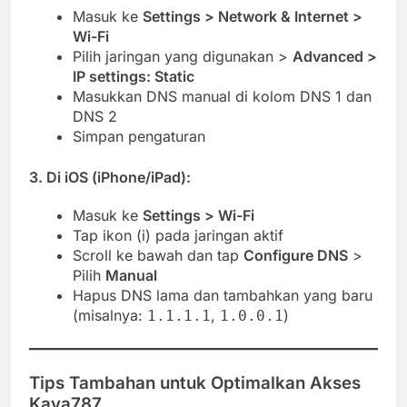
Masuk ke
Settings > Network & Internet >
Wi-Fi
Pilih jaringan yang digunakan >
Advanced >
IP settings: Static
Masukkan DNS manual di kolom DNS 1 dan
DNS 2
Simpan pengaturan
3. Di iOS (iPhone/iPad):
Masuk ke
Settings > Wi-Fi
Tap ikon (i) pada jaringan aktif
Scroll ke bawah dan tap
Configure DNS
>
Pilih
Manual
Hapus DNS lama dan tambahkan yang baru
(misalnya:
,
)
1.1.1.1
1.0.0.1
Tips Tambahan untuk Optimalkan Akses
Kaya787