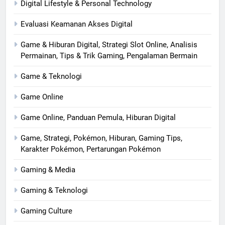
Digital Lifestyle & Personal Technology
Evaluasi Keamanan Akses Digital
Game & Hiburan Digital, Strategi Slot Online, Analisis
Permainan, Tips & Trik Gaming, Pengalaman Bermain
Game & Teknologi
Game Online
Game Online, Panduan Pemula, Hiburan Digital
Game, Strategi, Pokémon, Hiburan, Gaming Tips,
Karakter Pokémon, Pertarungan Pokémon
Gaming & Media
Gaming & Teknologi
Gaming Culture