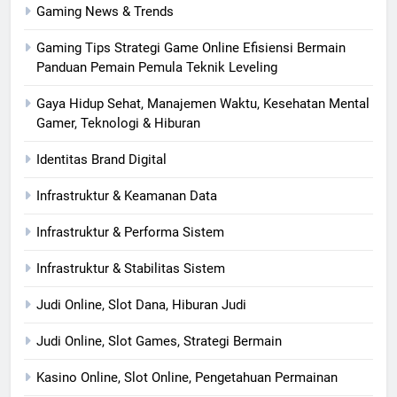
Gaming News & Trends
Gaming Tips Strategi Game Online Efisiensi Bermain
Panduan Pemain Pemula Teknik Leveling
Gaya Hidup Sehat, Manajemen Waktu, Kesehatan Mental
Gamer, Teknologi & Hiburan
Identitas Brand Digital
Infrastruktur & Keamanan Data
Infrastruktur & Performa Sistem
Infrastruktur & Stabilitas Sistem
Judi Online, Slot Dana, Hiburan Judi
Judi Online, Slot Games, Strategi Bermain
Kasino Online, Slot Online, Pengetahuan Permainan