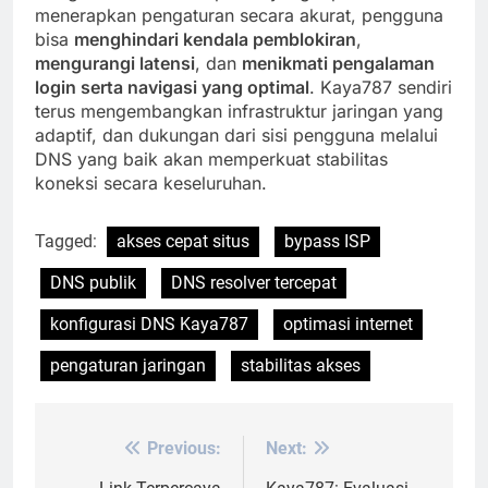
menerapkan pengaturan secara akurat, pengguna
bisa
menghindari kendala pemblokiran
,
mengurangi latensi
, dan
menikmati pengalaman
login serta navigasi yang optimal
. Kaya787 sendiri
terus mengembangkan infrastruktur jaringan yang
adaptif, dan dukungan dari sisi pengguna melalui
DNS yang baik akan memperkuat stabilitas
koneksi secara keseluruhan.
Tagged:
akses cepat situs
bypass ISP
DNS publik
DNS resolver tercepat
konfigurasi DNS Kaya787
optimasi internet
pengaturan jaringan
stabilitas akses
Previous:
Next:
Post