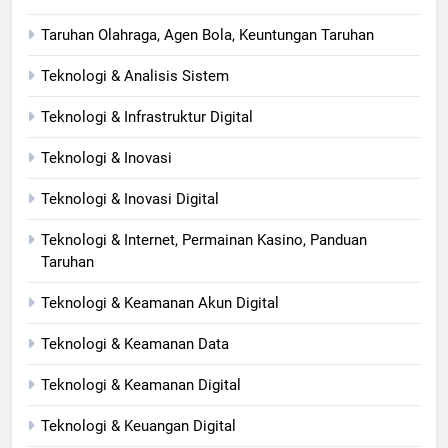
Taruhan Olahraga, Agen Bola, Keuntungan Taruhan
Teknologi & Analisis Sistem
Teknologi & Infrastruktur Digital
Teknologi & Inovasi
Teknologi & Inovasi Digital
Teknologi & Internet, Permainan Kasino, Panduan
Taruhan
Teknologi & Keamanan Akun Digital
Teknologi & Keamanan Data
Teknologi & Keamanan Digital
Teknologi & Keuangan Digital