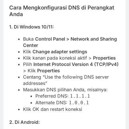
Cara Mengkonfigurasi DNS di Perangkat
Anda
1. Di Windows 10/11:
Buka
Control Panel > Network and Sharing
Center
Klik
Change adapter settings
Klik kanan pada koneksi aktif >
Properties
Pilih
Internet Protocol Version 4 (TCP/IPv4)
> Klik
Properties
Centang “Use the following DNS server
addresses”
Masukkan DNS pilihan Anda, misalnya:
Preferred DNS:
1.1.1.1
Alternate DNS:
1.0.0.1
Klik OK dan restart koneksi
2. Di Android: