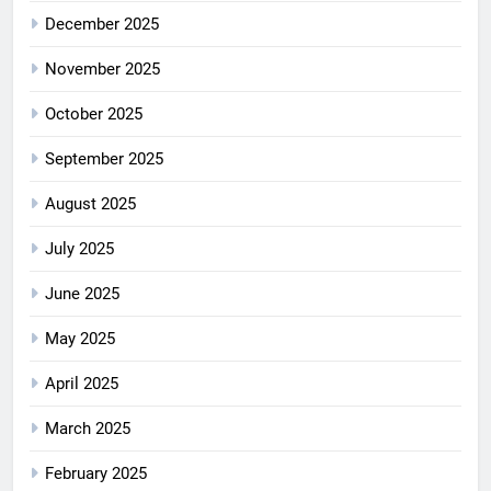
December 2025
November 2025
October 2025
September 2025
August 2025
July 2025
June 2025
May 2025
April 2025
March 2025
February 2025