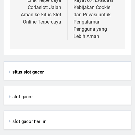
navigation
Link Terpercaya
Kaya787: Evaluasi
Corlaslot: Jalan
Kebijakan Cookie
Aman ke Situs Slot
dan Privasi untuk
Online Terpercaya
Pengalaman
Pengguna yang
Lebih Aman
situs slot gacor
slot gacor
slot gacor hari ini