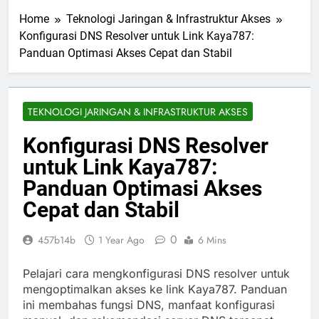
Home
Teknologi Jaringan & Infrastruktur Akses
Konfigurasi DNS Resolver untuk Link Kaya787:
Panduan Optimasi Akses Cepat dan Stabil
TEKNOLOGI JARINGAN & INFRASTRUKTUR AKSES
Konfigurasi DNS Resolver
untuk Link Kaya787:
Panduan Optimasi Akses
Cepat dan Stabil
0
457b14b
1 Year Ago
6 Mins
Pelajari cara mengkonfigurasi DNS resolver untuk
mengoptimalkan akses ke link Kaya787. Panduan
ini membahas fungsi DNS, manfaat konfigurasi