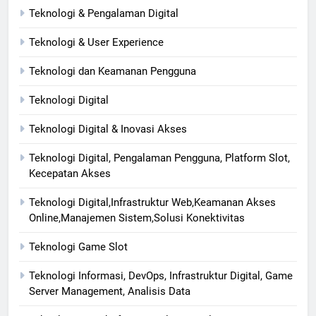
Teknologi & Pengalaman Digital
Teknologi & User Experience
Teknologi dan Keamanan Pengguna
Teknologi Digital
Teknologi Digital & Inovasi Akses
Teknologi Digital, Pengalaman Pengguna, Platform Slot,
Kecepatan Akses
Teknologi Digital,Infrastruktur Web,Keamanan Akses
Online,Manajemen Sistem,Solusi Konektivitas
Teknologi Game Slot
Teknologi Informasi, DevOps, Infrastruktur Digital, Game
Server Management, Analisis Data