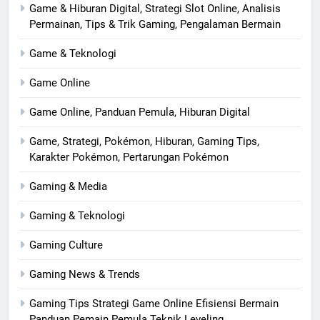
Game & Hiburan Digital, Strategi Slot Online, Analisis
Permainan, Tips & Trik Gaming, Pengalaman Bermain
Game & Teknologi
Game Online
Game Online, Panduan Pemula, Hiburan Digital
Game, Strategi, Pokémon, Hiburan, Gaming Tips,
Karakter Pokémon, Pertarungan Pokémon
Gaming & Media
Gaming & Teknologi
Gaming Culture
Gaming News & Trends
Gaming Tips Strategi Game Online Efisiensi Bermain
Panduan Pemain Pemula Teknik Leveling