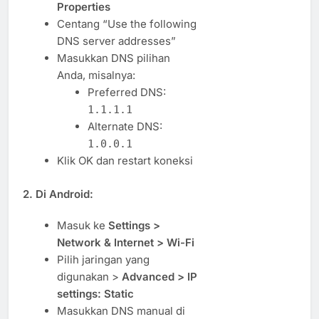
Properties
Centang “Use the following
DNS server addresses”
Masukkan DNS pilihan
Anda, misalnya:
Preferred DNS:
1.1.1.1
Alternate DNS:
1.0.0.1
Klik OK dan restart koneksi
2. Di Android:
Masuk ke
Settings >
Network & Internet > Wi-Fi
Pilih jaringan yang
digunakan >
Advanced > IP
settings: Static
Masukkan DNS manual di