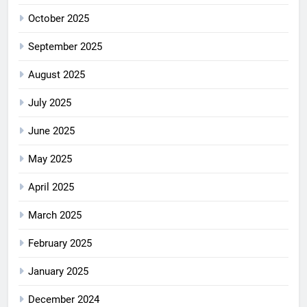
October 2025
September 2025
August 2025
July 2025
June 2025
May 2025
April 2025
March 2025
February 2025
January 2025
December 2024