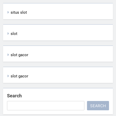
situs slot
slot
slot gacor
slot gacor
Search
SEARCH