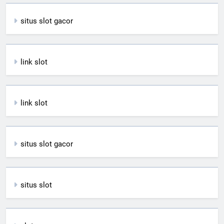
situs slot gacor
link slot
link slot
situs slot gacor
situs slot