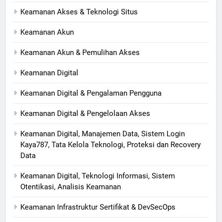
Keamanan Akses & Teknologi Situs
Keamanan Akun
Keamanan Akun & Pemulihan Akses
Keamanan Digital
Keamanan Digital & Pengalaman Pengguna
Keamanan Digital & Pengelolaan Akses
Keamanan Digital, Manajemen Data, Sistem Login
Kaya787, Tata Kelola Teknologi, Proteksi dan Recovery
Data
Keamanan Digital, Teknologi Informasi, Sistem
Otentikasi, Analisis Keamanan
Keamanan Infrastruktur Sertifikat & DevSecOps