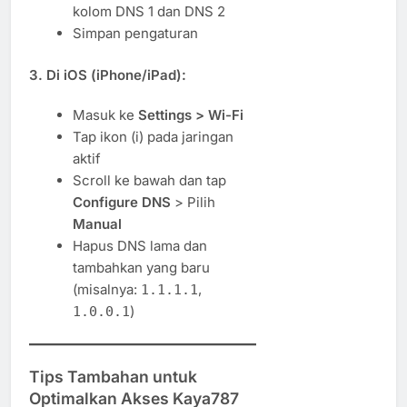
kolom DNS 1 dan DNS 2
Simpan pengaturan
3. Di iOS (iPhone/iPad):
Masuk ke
Settings > Wi-Fi
Tap ikon (i) pada jaringan
aktif
Scroll ke bawah dan tap
Configure DNS
> Pilih
Manual
Hapus DNS lama dan
tambahkan yang baru
(misalnya:
,
1.1.1.1
)
1.0.0.1
Tips Tambahan untuk
Optimalkan Akses Kaya787