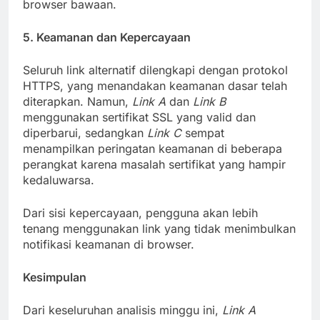
browser bawaan.
5. Keamanan dan Kepercayaan
Seluruh link alternatif dilengkapi dengan protokol
HTTPS, yang menandakan keamanan dasar telah
diterapkan. Namun,
Link A
dan
Link B
menggunakan sertifikat SSL yang valid dan
diperbarui, sedangkan
Link C
sempat
menampilkan peringatan keamanan di beberapa
perangkat karena masalah sertifikat yang hampir
kedaluwarsa.
Dari sisi kepercayaan, pengguna akan lebih
tenang menggunakan link yang tidak menimbulkan
notifikasi keamanan di browser.
Kesimpulan
Dari keseluruhan analisis minggu ini,
Link A