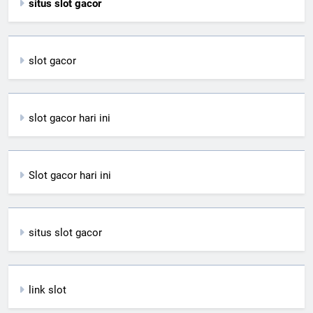
situs slot gacor
slot gacor
slot gacor hari ini
Slot gacor hari ini
situs slot gacor
link slot