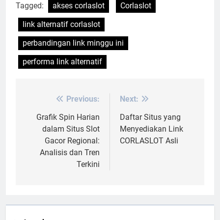
Tagged:
akses corlaslot
Corlaslot
link alternatif corlaslot
perbandingan link minggu ini
performa link alternatif
Previous:
Next:
Post
navigation
Grafik Spin Harian
Daftar Situs yang
dalam Situs Slot
Menyediakan Link
Gacor Regional:
CORLASLOT Asli
Analisis dan Tren
Terkini