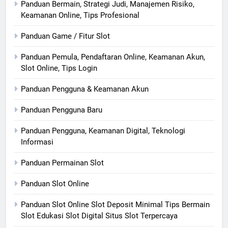
Panduan Bermain, Strategi Judi, Manajemen Risiko,
Keamanan Online, Tips Profesional
Panduan Game / Fitur Slot
Panduan Pemula, Pendaftaran Online, Keamanan Akun,
Slot Online, Tips Login
Panduan Pengguna & Keamanan Akun
Panduan Pengguna Baru
Panduan Pengguna, Keamanan Digital, Teknologi
Informasi
Panduan Permainan Slot
Panduan Slot Online
Panduan Slot Online Slot Deposit Minimal Tips Bermain
Slot Edukasi Slot Digital Situs Slot Terpercaya