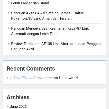
Lebih Lancar dan Stabil
Panduan Akses Awal Setelah Berhasil Daftar
Pokemon787 yang Aman dan Terarah
Panduan Mengevaluasi Keamanan Kaya787 Link
Alternatif dengan Lebih Teliti
Review Tampilan LAE138 Link Alternatif untuk Pengguna
Baru dan Aktif
Recent Comments
A WordPress Commenter
on
Hello world!
Archives
June 2026