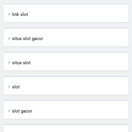
link slot
situs slot gacor
situs slot
slot
slot gacor