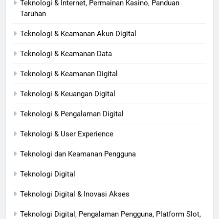
Teknologi & Internet, Permainan Kasino, Panduan
Taruhan
Teknologi & Keamanan Akun Digital
Teknologi & Keamanan Data
Teknologi & Keamanan Digital
Teknologi & Keuangan Digital
Teknologi & Pengalaman Digital
Teknologi & User Experience
Teknologi dan Keamanan Pengguna
Teknologi Digital
Teknologi Digital & Inovasi Akses
Teknologi Digital, Pengalaman Pengguna, Platform Slot,