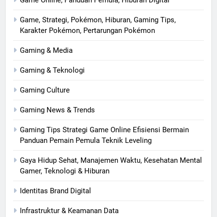
Game Online, Panduan Pemula, Hiburan Digital
Game, Strategi, Pokémon, Hiburan, Gaming Tips,
Karakter Pokémon, Pertarungan Pokémon
Gaming & Media
Gaming & Teknologi
Gaming Culture
Gaming News & Trends
Gaming Tips Strategi Game Online Efisiensi Bermain
Panduan Pemain Pemula Teknik Leveling
Gaya Hidup Sehat, Manajemen Waktu, Kesehatan Mental
Gamer, Teknologi & Hiburan
Identitas Brand Digital
Infrastruktur & Keamanan Data