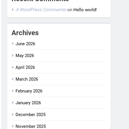
A WordPress Commenter
on
Hello world!
Archives
June 2026
May 2026
April 2026
March 2026
February 2026
January 2026
December 2025
November 2025