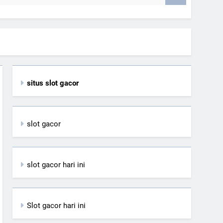
situs slot gacor
slot gacor
slot gacor hari ini
Slot gacor hari ini