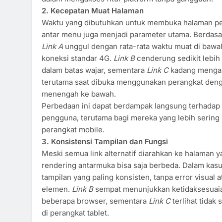
2. Kecepatan Muat Halaman
Waktu yang dibutuhkan untuk membuka halaman pe
antar menu juga menjadi parameter utama. Berdas
Link A
unggul dengan rata-rata waktu muat di bawah
koneksi standar 4G.
Link B
cenderung sedikit lebih
dalam batas wajar, sementara
Link C
kadang mengala
terutama saat dibuka menggunakan perangkat deng
menengah ke bawah.
Perbedaan ini dapat berdampak langsung terhada
pengguna, terutama bagi mereka yang lebih serin
perangkat mobile.
3. Konsistensi Tampilan dan Fungsi
Meski semua link alternatif diarahkan ke halaman y
rendering antarmuka bisa saja berbeda. Dalam kasu
tampilan yang paling konsisten, tanpa error visual 
elemen.
Link B
sempat menunjukkan ketidaksesuaia
beberapa browser, sementara
Link C
terlihat tidak
di perangkat tablet.