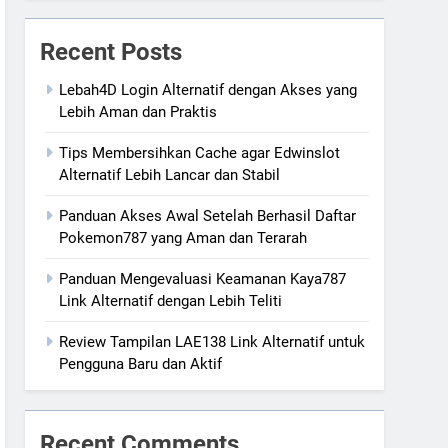
Recent Posts
Lebah4D Login Alternatif dengan Akses yang
Lebih Aman dan Praktis
Tips Membersihkan Cache agar Edwinslot
Alternatif Lebih Lancar dan Stabil
Panduan Akses Awal Setelah Berhasil Daftar
Pokemon787 yang Aman dan Terarah
Panduan Mengevaluasi Keamanan Kaya787
Link Alternatif dengan Lebih Teliti
Review Tampilan LAE138 Link Alternatif untuk
Pengguna Baru dan Aktif
Recent Comments