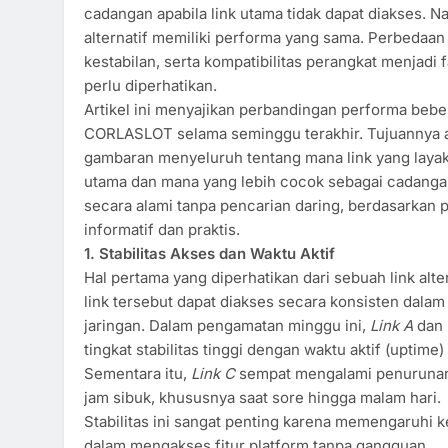
cadangan apabila link utama tidak dapat diakses. N
alternatif memiliki performa yang sama. Perbedaan 
kestabilan, serta kompatibilitas perangkat menjadi 
perlu diperhatikan.
Artikel ini menyajikan perbandingan performa bebera
CORLASLOT selama seminggu terakhir. Tujuannya 
gambaran menyeluruh tentang mana link yang layak
utama dan mana yang lebih cocok sebagai cadanga
secara alami tanpa pencarian daring, berdasarkan
informatif dan praktis.
1. Stabilitas Akses dan Waktu Aktif
Hal pertama yang diperhatikan dari sebuah link alte
link tersebut dapat diakses secara konsisten dalam
jaringan. Dalam pengamatan minggu ini,
Link A
dan
tingkat stabilitas tinggi dengan waktu aktif (uptim
Sementara itu,
Link C
sempat mengalami penurunan
jam sibuk, khususnya saat sore hingga malam hari.
Stabilitas ini sangat penting karena memengaruh
dalam mengakses fitur platform tanpa gangguan.