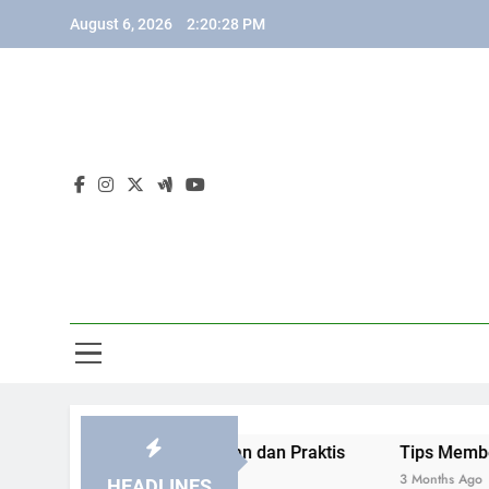
Skip
August 6, 2026
2:20:29 PM
to
content
Die
Ikuti Kom
es yang Lebih Aman dan Praktis
Tips Membersihkan Cach
3 Months Ago
HEADLINES