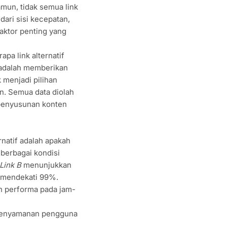
amun, tidak semua link
dari sisi kecepatan,
faktor penting yang
pa link alternatif
adalah memberikan
 menjadi pilihan
n. Semua data diolah
 penyusunan konten
rnatif adalah apakah
 berbagai kondisi
Link B
menunjukkan
e) mendekati 99%.
 performa pada jam-
i kenyamanan pengguna