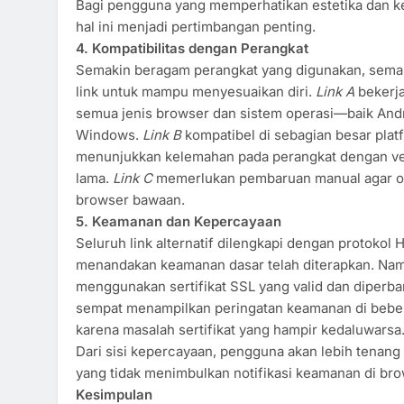
Bagi pengguna yang memperhatikan estetika dan k
hal ini menjadi pertimbangan penting.
4. Kompatibilitas dengan Perangkat
Semakin beragam perangkat yang digunakan, sema
link untuk mampu menyesuaikan diri.
Link A
bekerja
semua jenis browser dan sistem operasi—baik And
Windows.
Link B
kompatibel di sebagian besar platf
menunjukkan kelemahan pada perangkat dengan ver
lama.
Link C
memerlukan pembaruan manual agar op
browser bawaan.
5. Keamanan dan Kepercayaan
Seluruh link alternatif dilengkapi dengan protokol
menandakan keamanan dasar telah diterapkan. Na
menggunakan sertifikat SSL yang valid dan diperb
sempat menampilkan peringatan keamanan di bebe
karena masalah sertifikat yang hampir kedaluwarsa
Dari sisi kepercayaan, pengguna akan lebih tenan
yang tidak menimbulkan notifikasi keamanan di bro
Kesimpulan