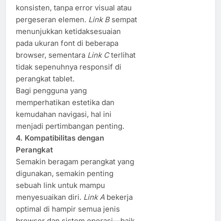
konsisten, tanpa error visual atau
pergeseran elemen.
Link B
sempat
menunjukkan ketidaksesuaian
pada ukuran font di beberapa
browser, sementara
Link C
terlihat
tidak sepenuhnya responsif di
perangkat tablet.
Bagi pengguna yang
memperhatikan estetika dan
kemudahan navigasi, hal ini
menjadi pertimbangan penting.
4. Kompatibilitas dengan
Perangkat
Semakin beragam perangkat yang
digunakan, semakin penting
sebuah link untuk mampu
menyesuaikan diri.
Link A
bekerja
optimal di hampir semua jenis
browser dan sistem operasi—baik