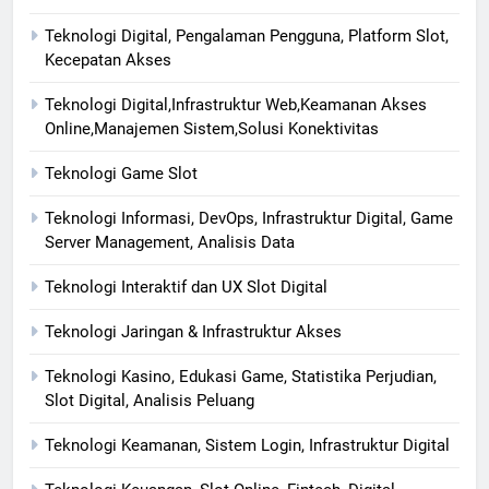
Teknologi Digital, Pengalaman Pengguna, Platform Slot,
Kecepatan Akses
Teknologi Digital,Infrastruktur Web,Keamanan Akses
Online,Manajemen Sistem,Solusi Konektivitas
Teknologi Game Slot
Teknologi Informasi, DevOps, Infrastruktur Digital, Game
Server Management, Analisis Data
Teknologi Interaktif dan UX Slot Digital
Teknologi Jaringan & Infrastruktur Akses
Teknologi Kasino, Edukasi Game, Statistika Perjudian,
Slot Digital, Analisis Peluang
Teknologi Keamanan, Sistem Login, Infrastruktur Digital