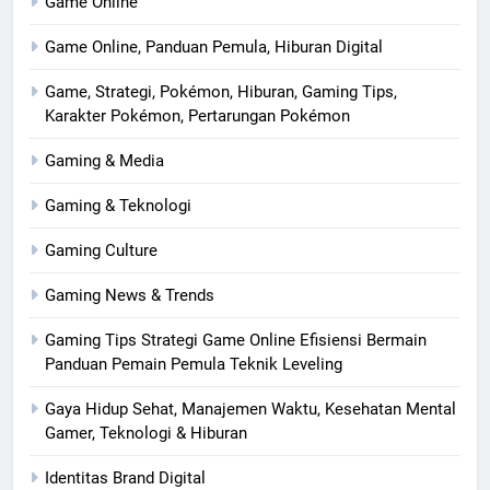
Game Online
Game Online, Panduan Pemula, Hiburan Digital
Game, Strategi, Pokémon, Hiburan, Gaming Tips,
Karakter Pokémon, Pertarungan Pokémon
Gaming & Media
Gaming & Teknologi
Gaming Culture
Gaming News & Trends
Gaming Tips Strategi Game Online Efisiensi Bermain
Panduan Pemain Pemula Teknik Leveling
Gaya Hidup Sehat, Manajemen Waktu, Kesehatan Mental
Gamer, Teknologi & Hiburan
Identitas Brand Digital