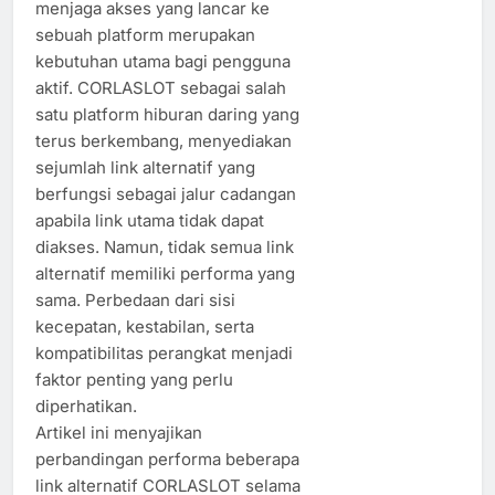
menjaga akses yang lancar ke
sebuah platform merupakan
kebutuhan utama bagi pengguna
aktif. CORLASLOT sebagai salah
satu platform hiburan daring yang
terus berkembang, menyediakan
sejumlah link alternatif yang
berfungsi sebagai jalur cadangan
apabila link utama tidak dapat
diakses. Namun, tidak semua link
alternatif memiliki performa yang
sama. Perbedaan dari sisi
kecepatan, kestabilan, serta
kompatibilitas perangkat menjadi
faktor penting yang perlu
diperhatikan.
Artikel ini menyajikan
perbandingan performa beberapa
link alternatif CORLASLOT selama