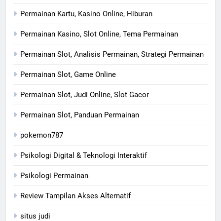
Permainan Kartu, Kasino Online, Hiburan
Permainan Kasino, Slot Online, Tema Permainan
Permainan Slot, Analisis Permainan, Strategi Permainan
Permainan Slot, Game Online
Permainan Slot, Judi Online, Slot Gacor
Permainan Slot, Panduan Permainan
pokemon787
Psikologi Digital & Teknologi Interaktif
Psikologi Permainan
Review Tampilan Akses Alternatif
situs judi