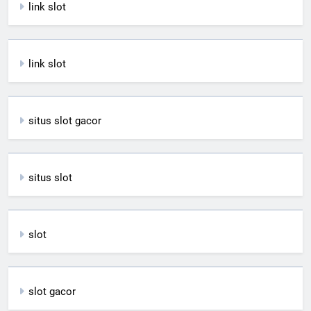
link slot
link slot
situs slot gacor
situs slot
slot
slot gacor