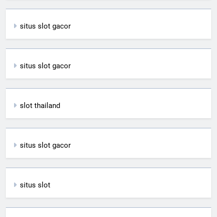
situs slot gacor
situs slot gacor
slot thailand
situs slot gacor
situs slot