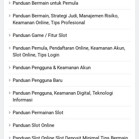
Panduan Bermain untuk Pemula
Panduan Bermain, Strategi Judi, Manajemen Risiko,
Keamanan Online, Tips Profesional
Panduan Game / Fitur Slot
Panduan Pemula, Pendaftaran Online, Keamanan Akun,
Slot Online, Tips Login
Panduan Pengguna & Keamanan Akun
Panduan Pengguna Baru
Panduan Pengguna, Keamanan Digital, Teknologi
Informasi
Panduan Permainan Slot
Panduan Slot Online
Panduan Slot Online Slot Deposit Minimal Tips Bermain