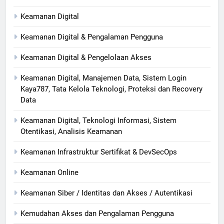
Keamanan Digital
Keamanan Digital & Pengalaman Pengguna
Keamanan Digital & Pengelolaan Akses
Keamanan Digital, Manajemen Data, Sistem Login
Kaya787, Tata Kelola Teknologi, Proteksi dan Recovery
Data
Keamanan Digital, Teknologi Informasi, Sistem
Otentikasi, Analisis Keamanan
Keamanan Infrastruktur Sertifikat & DevSecOps
Keamanan Online
Keamanan Siber / Identitas dan Akses / Autentikasi
Kemudahan Akses dan Pengalaman Pengguna