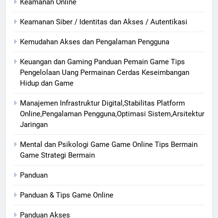
Keamanan Online
Keamanan Siber / Identitas dan Akses / Autentikasi
Kemudahan Akses dan Pengalaman Pengguna
Keuangan dan Gaming Panduan Pemain Game Tips
Pengelolaan Uang Permainan Cerdas Keseimbangan
Hidup dan Game
Manajemen Infrastruktur Digital,Stabilitas Platform
Online,Pengalaman Pengguna,Optimasi Sistem,Arsitektur
Jaringan
Mental dan Psikologi Game Game Online Tips Bermain
Game Strategi Bermain
Panduan
Panduan & Tips Game Online
Panduan Akses