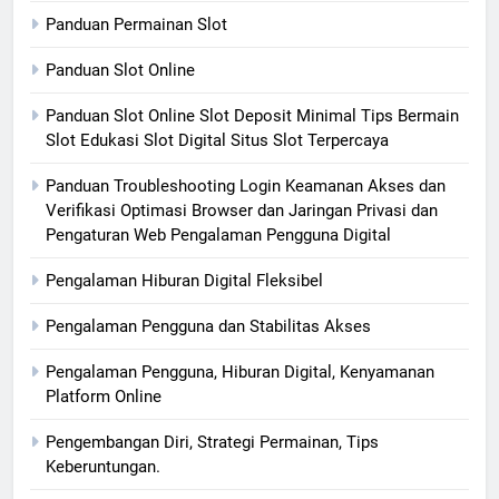
Panduan Permainan Slot
Panduan Slot Online
Panduan Slot Online Slot Deposit Minimal Tips Bermain
Slot Edukasi Slot Digital Situs Slot Terpercaya
Panduan Troubleshooting Login Keamanan Akses dan
Verifikasi Optimasi Browser dan Jaringan Privasi dan
Pengaturan Web Pengalaman Pengguna Digital
Pengalaman Hiburan Digital Fleksibel
Pengalaman Pengguna dan Stabilitas Akses
Pengalaman Pengguna, Hiburan Digital, Kenyamanan
Platform Online
Pengembangan Diri, Strategi Permainan, Tips
Keberuntungan.