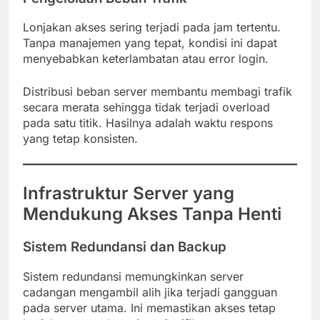
Lonjakan akses sering terjadi pada jam tertentu.
Tanpa manajemen yang tepat, kondisi ini dapat
menyebabkan keterlambatan atau error login.
Distribusi beban server membantu membagi trafik
secara merata sehingga tidak terjadi overload
pada satu titik. Hasilnya adalah waktu respons
yang tetap konsisten.
Infrastruktur Server yang
Mendukung Akses Tanpa Henti
Sistem Redundansi dan Backup
Sistem redundansi memungkinkan server
cadangan mengambil alih jika terjadi gangguan
pada server utama. Ini memastikan akses tetap