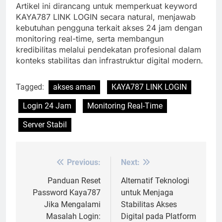
Artikel ini dirancang untuk memperkuat keyword
KAYA787 LINK LOGIN secara natural, menjawab
kebutuhan pengguna terkait akses 24 jam dengan
monitoring real-time, serta membangun
kredibilitas melalui pendekatan profesional dalam
konteks stabilitas dan infrastruktur digital modern.
Tagged:
akses aman
KAYA787 LINK LOGIN
Login 24 Jam
Monitoring Real-Time
Server Stabil
Previous:
Next:
Post
navigation
Panduan Reset
Alternatif Teknologi
Password Kaya787
untuk Menjaga
Jika Mengalami
Stabilitas Akses
Masalah Login:
Digital pada Platform