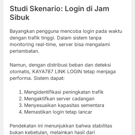
Studi Skenario: Login di Jam
Sibuk
Bayangkan pengguna mencoba login pada waktu
dengan trafik tinggi. Dalam sistem tanpa
monitoring real-time, server bisa mengalami
perlambatan.
Namun, dengan distribusi beban dan deteksi
otomatis, KAYA787 LINK LOGIN tetap menjaga
performa. Sistem dapat:
Mengidentifikasi peningkatan trafik
Mengaktifkan server cadangan
Menyesuaikan kapasitas sementara
Memastikan login tetap lancar
Pendekatan ini menunjukkan bahwa stabilitas
bukan kebetulan, melainkan hasil dari