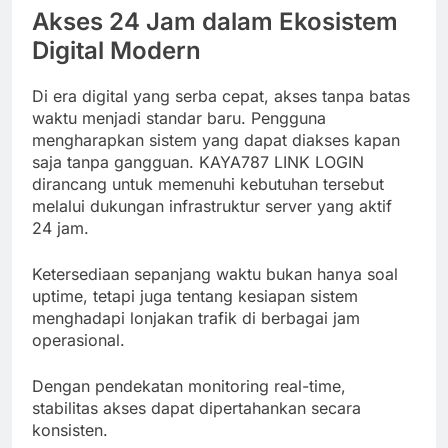
Akses 24 Jam dalam Ekosistem
Digital Modern
Di era digital yang serba cepat, akses tanpa batas
waktu menjadi standar baru. Pengguna
mengharapkan sistem yang dapat diakses kapan
saja tanpa gangguan. KAYA787 LINK LOGIN
dirancang untuk memenuhi kebutuhan tersebut
melalui dukungan infrastruktur server yang aktif
24 jam.
Ketersediaan sepanjang waktu bukan hanya soal
uptime, tetapi juga tentang kesiapan sistem
menghadapi lonjakan trafik di berbagai jam
operasional.
Dengan pendekatan monitoring real-time,
stabilitas akses dapat dipertahankan secara
konsisten.