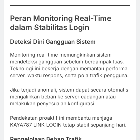
Peran Monitoring Real-Time
dalam Stabilitas Login
Deteksi Dini Gangguan Sistem
Monitoring real-time memungkinkan sistem
mendeteksi gangguan sebelum berdampak luas.
Teknologi ini bekerja dengan memantau performa
server, waktu respons, serta pola trafik pengguna.
Jika terjadi anomali, sistem dapat secara otomatis
mengalihkan beban ke server cadangan atau
melakukan penyesuaian konfigurasi.
Pendekatan proaktif ini membantu menjaga
KAYA787 LINK LOGIN tetap stabil sepanjang hari.
Pengelolaan Beban Trafik