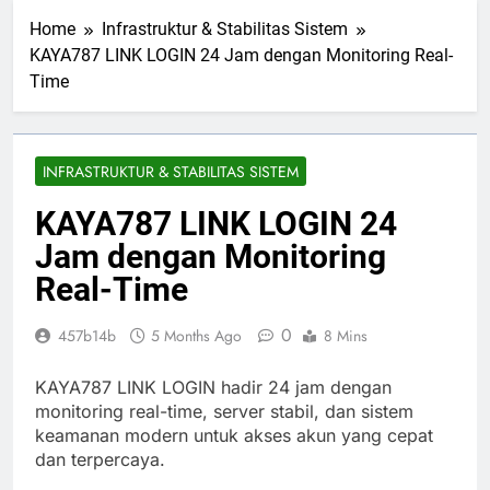
Home
Infrastruktur & Stabilitas Sistem
KAYA787 LINK LOGIN 24 Jam dengan Monitoring Real-
Time
INFRASTRUKTUR & STABILITAS SISTEM
KAYA787 LINK LOGIN 24
Jam dengan Monitoring
Real-Time
0
457b14b
5 Months Ago
8 Mins
KAYA787 LINK LOGIN hadir 24 jam dengan
monitoring real-time, server stabil, dan sistem
keamanan modern untuk akses akun yang cepat
dan terpercaya.