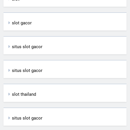
slot gacor
situs slot gacor
situs slot gacor
slot thailand
situs slot gacor