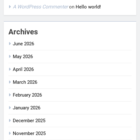
A WordPress Commenter
on
Hello world!
Archives
June 2026
May 2026
April 2026
March 2026
February 2026
January 2026
December 2025
November 2025