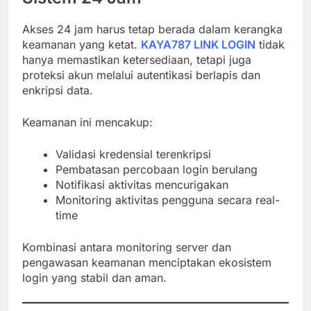
Akses 24 jam harus tetap berada dalam kerangka
keamanan yang ketat.
KAYA787 LINK LOGIN
tidak
hanya memastikan ketersediaan, tetapi juga
proteksi akun melalui autentikasi berlapis dan
enkripsi data.
Keamanan ini mencakup:
Validasi kredensial terenkripsi
Pembatasan percobaan login berulang
Notifikasi aktivitas mencurigakan
Monitoring aktivitas pengguna secara real-
time
Kombinasi antara monitoring server dan
pengawasan keamanan menciptakan ekosistem
login yang stabil dan aman.