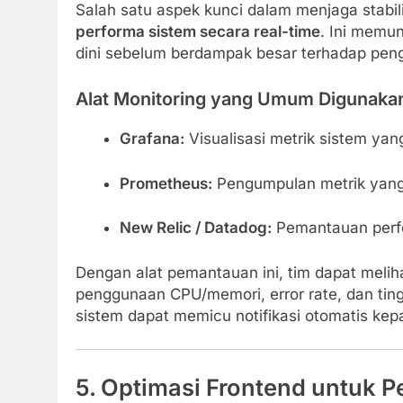
Salah satu aspek kunci dalam menjaga stabil
performa sistem secara real-time
. Ini memu
dini sebelum berdampak besar terhadap pe
Alat Monitoring yang Umum Digunaka
Grafana:
Visualisasi metrik sistem ya
Prometheus:
Pengumpulan metrik yang
New Relic / Datadog:
Pemantauan perfo
Dengan alat pemantauan ini, tim dapat meliha
penggunaan CPU/memori, error rate, dan tingk
sistem dapat memicu notifikasi otomatis ke
5. Optimasi Frontend untuk 