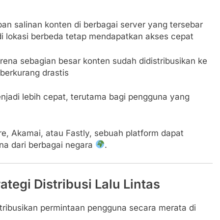
 salinan konten di berbagai server yang tersebar
di lokasi berbeda tetap mendapatkan akses cepat
ena sebagian besar konten sudah didistribusikan ke
berkurang drastis
jadi lebih cepat, terutama bagi pengguna yang
, Akamai, atau Fastly, sebuah platform dapat
na dari berbagai negara
.
tegi Distribusi Lalu Lintas
tribusikan permintaan pengguna secara merata di