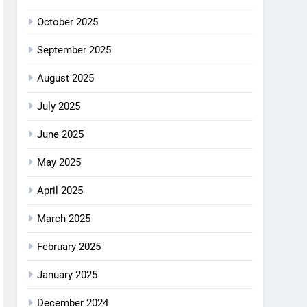
October 2025
September 2025
August 2025
July 2025
June 2025
May 2025
April 2025
March 2025
February 2025
January 2025
December 2024