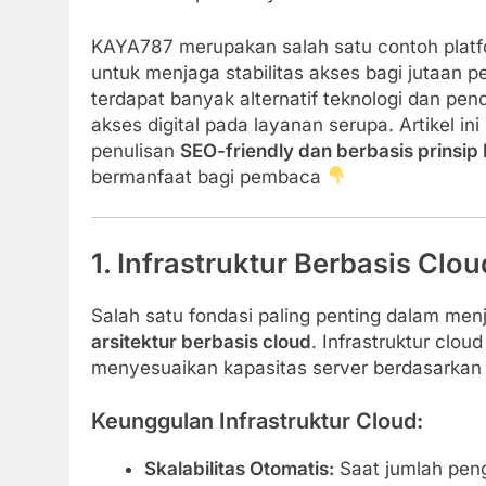
KAYA787 merupakan salah satu contoh platfo
untuk menjaga stabilitas akses bagi jutaan 
terdapat banyak alternatif teknologi dan pen
akses digital pada layanan serupa. Artikel in
penulisan
SEO-friendly dan berbasis prinsip
bermanfaat bagi pembaca
1. Infrastruktur Berbasis Clo
Salah satu fondasi paling penting dalam menj
arsitektur berbasis cloud
. Infrastruktur clo
menyesuaikan kapasitas server berdasarkan
Keunggulan Infrastruktur Cloud:
Skalabilitas Otomatis:
Saat jumlah peng