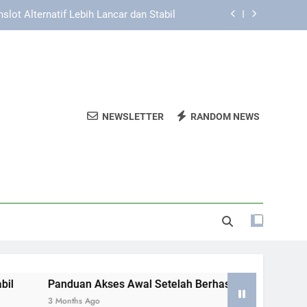
ot Alternatif Lebih Lancar dan Stabil
ar Pokemon787 yang Aman dan Terarah
7 Link Alternatif dengan Lebih Teliti
gan Akses yang Lebih Aman dan Praktis
NEWSLETTER
RANDOM NEWS
ot Alternatif Lebih Lancar dan Stabil
ar Pokemon787 yang Aman dan Terarah
7 Link Alternatif dengan Lebih Teliti
nduan Akses Awal Setelah Berhasil Daftar Pokemon787 yang
onths Ago