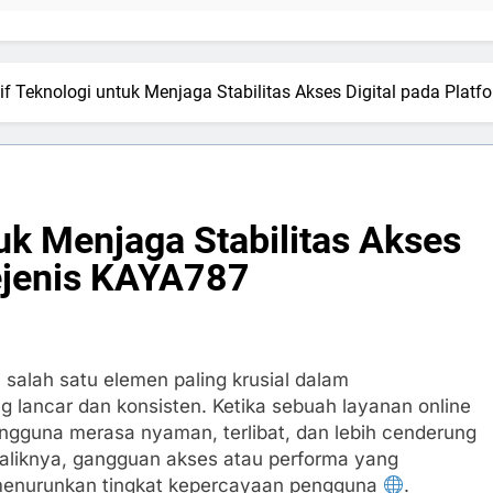
tif Teknologi untuk Menjaga Stabilitas Akses Digital pada Plat
tuk Menjaga Stabilitas Akses
Sejenis KAYA787
di salah satu elemen paling krusial dalam
ancar dan konsisten. Ketika sebuah layanan online
gguna merasa nyaman, terlibat, dan lebih cenderung
aliknya, gangguan akses atau performa yang
n menurunkan tingkat kepercayaan pengguna
.