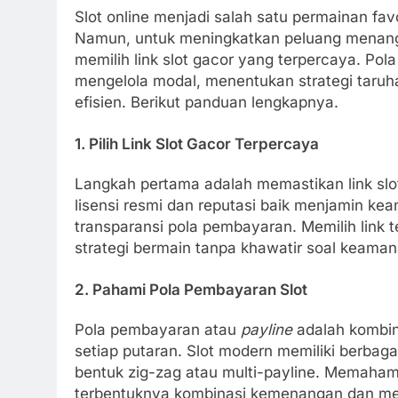
Slot online menjadi salah satu permainan fa
Namun, untuk meningkatkan peluang menan
memilih link slot gacor yang terpercaya. P
mengelola modal, menentukan strategi taru
efisien. Berikut panduan lengkapnya.
1. Pilih Link Slot Gacor Terpercaya
Langkah pertama adalah memastikan link slo
lisensi resmi dan reputasi baik menjamin ke
transparansi pola pembayaran. Memilih link
strategi bermain tanpa khawatir soal keaman
2. Pahami Pola Pembayaran Slot
Pola pembayaran atau
payline
adalah kombi
setiap putaran. Slot modern memiliki berbaga
bentuk zig-zag atau multi-payline. Memaha
terbentuknya kombinasi kemenangan dan men