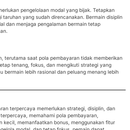
erlukan pengelolaan modal yang bijak. Tetapkan
egi taruhan yang sudah direncanakan. Bermain disiplin
l dan menjaga pengalaman bermain tetap
han.
, terutama saat pola pembayaran tidak memberikan
tap tenang, fokus, dan mengikuti strategi yang
 bermain lebih rasional dan peluang menang lebih
an terpercaya memerlukan strategi, disiplin, dan
 terpercaya, memahami pola pembayaran,
 kecil, memanfaatkan bonus, menggunakan fitur
ngelola modal, dan tetap fokus, pemain dapat