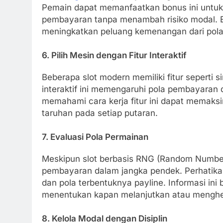
Pemain dapat memanfaatkan bonus ini untu
pembayaran tanpa menambah risiko modal. Bo
meningkatkan peluang kemenangan dari pola
6. Pilih Mesin dengan Fitur Interaktif
Beberapa slot modern memiliki fitur seperti si
interaktif ini memengaruhi pola pembayara
memahami cara kerja fitur ini dapat memaksi
taruhan pada setiap putaran.
7. Evaluasi Pola Permainan
Meskipun slot berbasis RNG (Random Number
pembayaran dalam jangka pendek. Perhatika
dan pola terbentuknya payline. Informasi in
menentukan kapan melanjutkan atau menghen
8. Kelola Modal dengan Disiplin