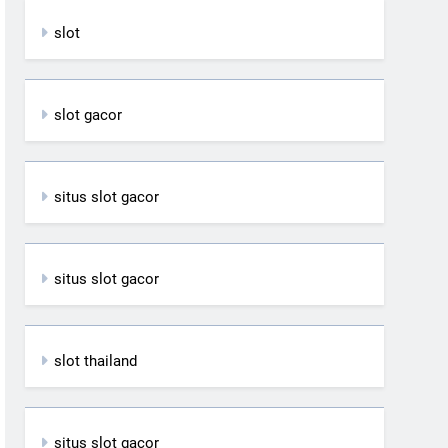
slot
slot gacor
situs slot gacor
situs slot gacor
slot thailand
situs slot gacor