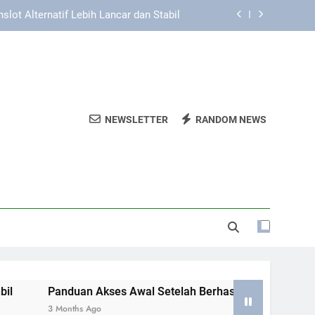
ot Alternatif Lebih Lancar dan Stabil
ar Pokemon787 yang Aman dan Terarah
7 Link Alternatif dengan Lebih Teliti
gan Akses yang Lebih Aman dan Praktis
NEWSLETTER
RANDOM NEWS
ot Alternatif Lebih Lancar dan Stabil
ar Pokemon787 yang Aman dan Terarah
7 Link Alternatif dengan Lebih Teliti
nduan Akses Awal Setelah Berhasil Daftar Pokemon787 yang
onths Ago