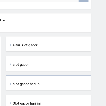
n
situs slot gacor
slot gacor
slot gacor hari ini
Slot gacor hari ini