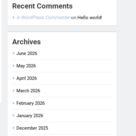
Recent Comments
A WordPress Commenter
on
Hello world!
Archives
June 2026
May 2026
April 2026
March 2026
February 2026
January 2026
December 2025