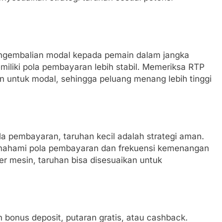
pengembalian modal kepada pemain dalam jangka
miliki pola pembayaran lebih stabil. Memeriksa RTP
 untuk modal, sehingga peluang menang lebih tinggi
la pembayaran, taruhan kecil adalah strategi aman.
ahami pola pembayaran dan frekuensi kemenangan
er mesin, taruhan bisa disesuaikan untuk
bonus deposit, putaran gratis, atau cashback.