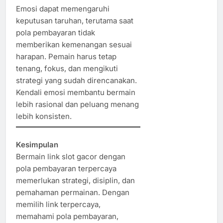
Emosi dapat memengaruhi
keputusan taruhan, terutama saat
pola pembayaran tidak
memberikan kemenangan sesuai
harapan. Pemain harus tetap
tenang, fokus, dan mengikuti
strategi yang sudah direncanakan.
Kendali emosi membantu bermain
lebih rasional dan peluang menang
lebih konsisten.
Kesimpulan
Bermain link slot gacor dengan
pola pembayaran terpercaya
memerlukan strategi, disiplin, dan
pemahaman permainan. Dengan
memilih link terpercaya,
memahami pola pembayaran,