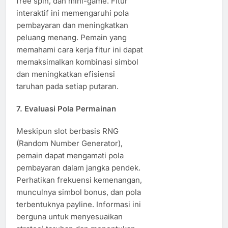
free spin, dan mini-game. Fitur
interaktif ini memengaruhi pola
pembayaran dan meningkatkan
peluang menang. Pemain yang
memahami cara kerja fitur ini dapat
memaksimalkan kombinasi simbol
dan meningkatkan efisiensi
taruhan pada setiap putaran.
7. Evaluasi Pola Permainan
Meskipun slot berbasis RNG
(Random Number Generator),
pemain dapat mengamati pola
pembayaran dalam jangka pendek.
Perhatikan frekuensi kemenangan,
munculnya simbol bonus, dan pola
terbentuknya payline. Informasi ini
berguna untuk menyesuaikan