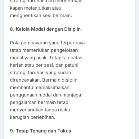
strategi taruhan dan menentukan
kapan melanjutkan atau
menghentikan sesi bermain.
8. Kelola Modal dengan Disiplin
Pola pembayaran yang terpercaya
tetap memerlukan pengelolaan
modal yang bijak. Tetapkan batas
harian atau per sesi, dan patuhi
strategi taruhan yang sudah
direncanakan. Bermain disiplin
membantu memaksimalkan
penggunaan modal dan menjaga
pengalaman bermain tetap
menyenangkan tanpa risiko
kerugian berlebihan.
9. Tetap Tenang dan Fokus