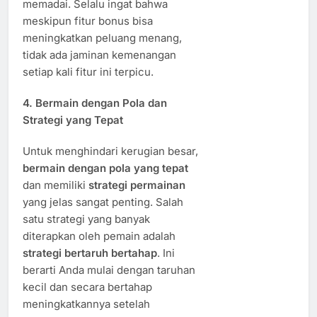
memadai. Selalu ingat bahwa
meskipun fitur bonus bisa
meningkatkan peluang menang,
tidak ada jaminan kemenangan
setiap kali fitur ini terpicu.
4.
Bermain dengan Pola dan
Strategi yang Tepat
Untuk menghindari kerugian besar,
bermain dengan pola yang tepat
dan memiliki
strategi permainan
yang jelas sangat penting. Salah
satu strategi yang banyak
diterapkan oleh pemain adalah
strategi bertaruh bertahap
. Ini
berarti Anda mulai dengan taruhan
kecil dan secara bertahap
meningkatkannya setelah