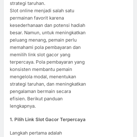
strategi taruhan.
Slot online menjadi salah satu
permainan favorit karena
kesederhanaan dan potensi hadiah
besar. Namun, untuk meningkatkan
peluang menang, pemain perlu
memahami pola pembayaran dan
memilih link slot gacor yang
terpercaya. Pola pembayaran yang
konsisten membantu pemain
mengelola modal, menentukan
strategi taruhan, dan meningkatkan
pengalaman bermain secara
efisien. Berikut panduan
lengkapnya.
1. Pilih Link Slot Gacor Terpercaya
Langkah pertama adalah