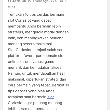
457b14b
1 year ago
0
3
mins
Temukan 10 tips cerdas bermain
slot Corlaslot yang dapat
membantu Anda bermain lebih
strategis, mengelola modal dengan
baik, dan meningkatkan peluang
menang secara maksimal.
Slot Corlaslot menjadi salah satu
platform favorit para pemain slot
online karena variasi game
menarik dan kemudahan akses.
Namun, untuk mendapatkan hasil
maksimal, diperlukan strategi dan
cara bermain yang tepat. Berikut 10
tips cerdas yang bisa Anda
terapkan saat bermain
slot
Corlaslot agar peluang menang
lebih besar dan pengalaman