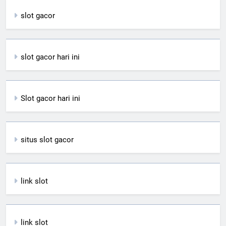
slot gacor
slot gacor hari ini
Slot gacor hari ini
situs slot gacor
link slot
link slot