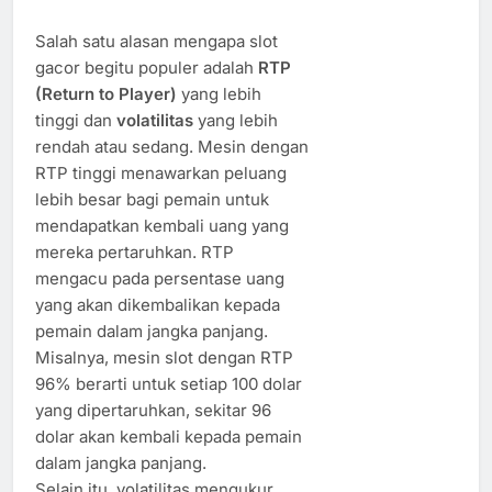
Salah satu alasan mengapa slot
gacor begitu populer adalah
RTP
(Return to Player)
yang lebih
tinggi dan
volatilitas
yang lebih
rendah atau sedang. Mesin dengan
RTP tinggi menawarkan peluang
lebih besar bagi pemain untuk
mendapatkan kembali uang yang
mereka pertaruhkan. RTP
mengacu pada persentase uang
yang akan dikembalikan kepada
pemain dalam jangka panjang.
Misalnya, mesin slot dengan RTP
96% berarti untuk setiap 100 dolar
yang dipertaruhkan, sekitar 96
dolar akan kembali kepada pemain
dalam jangka panjang.
Selain itu, volatilitas mengukur