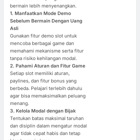
bermain lebih menyenangkan.
1. Manfaatkan Mode Demo
Sebelum Bermain Dengan Uang
Asli
Gunakan fitur demo slot untuk
mencoba berbagai game dan
memahami mekanisme serta fitur
tanpa risiko kehilangan modal.
2. Pahami Aturan dan Fitur Game
Setiap slot memiliki aturan,
paylines, dan fitur bonus yang
berbeda. Pelajari terlebih dahulu
agar bisa memaksimalkan peluang
menang.
3. Kelola Modal dengan Bijak
Tentukan batas maksimal taruhan
dan disiplin dalam mengatur modal
agar tidak cepat habis dan tetap