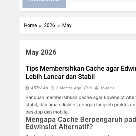
Home
2026
May
May 2026
Tips Membersihkan Cache agar Edwins
Lebih Lancar dan Stabil
457b14b
3 Months Ago
0
16 Mins
Panduan membersihkan cache agar Edwinslot Alterna
stabil, dan aman diakses dengan langkah praktis u
desktop dan mobile.
Mengapa Cache Berpengaruh pad
Edwinslot Alternatif?