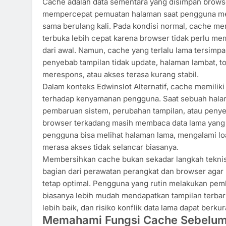
Cache adalah data sementara yang disimpan brows
mempercepat pemuatan halaman saat pengguna me
sama berulang kali. Pada kondisi normal, cache m
terbuka lebih cepat karena browser tidak perlu m
dari awal. Namun, cache yang terlalu lama tersimpa
penyebab tampilan tidak update, halaman lambat, t
merespons, atau akses terasa kurang stabil.
Dalam konteks Edwinslot Alternatif, cache memiliki
terhadap kenyamanan pengguna. Saat sebuah hal
pembaruan sistem, perubahan tampilan, atau penyes
browser terkadang masih membaca data lama yang 
pengguna bisa melihat halaman lama, mengalami lo
merasa akses tidak selancar biasanya.
Membersihkan cache bukan sekadar langkah teknis
bagian dari perawatan perangkat dan browser aga
tetap optimal. Pengguna yang rutin melakukan pe
biasanya lebih mudah mendapatkan tampilan terba
lebih baik, dan risiko konflik data lama dapat berku
Memahami Fungsi Cache Sebelu