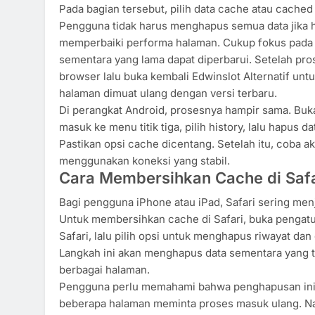
Pada bagian tersebut, pilih data cache atau cached 
Pengguna tidak harus menghapus semua data jika h
memperbaiki performa halaman. Cukup fokus pada 
sementara yang lama dapat diperbarui. Setelah pros
browser lalu buka kembali Edwinslot Alternatif un
halaman dimuat ulang dengan versi terbaru.
Di perangkat Android, prosesnya hampir sama. Buk
masuk ke menu titik tiga, pilih history, lalu hapus d
Pastikan opsi cache dicentang. Setelah itu, coba 
menggunakan koneksi yang stabil.
Cara Membersihkan Cache di Safa
Bagi pengguna iPhone atau iPad, Safari sering men
Untuk membersihkan cache di Safari, buka pengatu
Safari, lalu pilih opsi untuk menghapus riwayat dan 
Langkah ini akan menghapus data sementara yang t
berbagai halaman.
Pengguna perlu memahami bahwa penghapusan in
beberapa halaman meminta proses masuk ulang. Nam