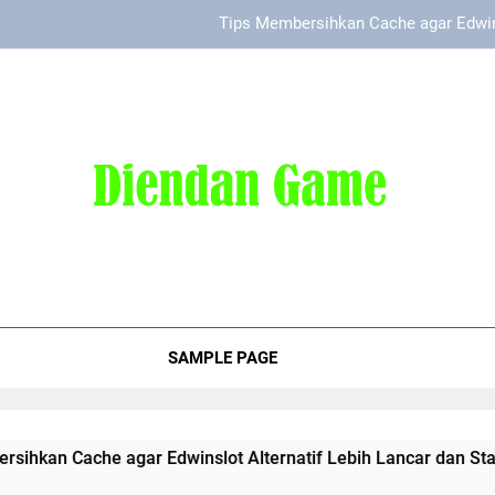
Tips Membersihkan Cache agar Edwinsl
Panduan Akses Awal Setelah Berhasil Daft
Panduan Mengevaluasi Keamanan Kaya78
Lebah4D Login Alternatif den
Tips Membersihkan Cache agar Edwinsl
Panduan Akses Awal Setelah Berhasil Daft
ndan Game
unitas Game Dan Dapatkan Tips Bermain Di Diendan Game.
Panduan Mengevaluasi Keamanan Kaya78
SAMPLE PAGE
 agar Edwinslot Alternatif Lebih Lancar dan Stabil
Pa
3 M