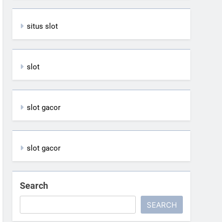
situs slot
slot
slot gacor
slot gacor
Search
SEARCH