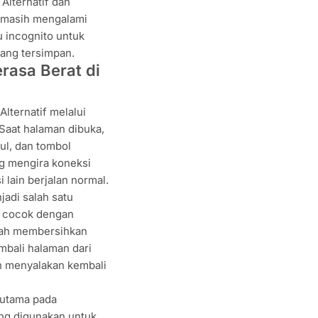
Alternatif dan
a masih mengalami
 incognito untuk
yang tersimpan.
rasa Berat di
ternatif melalui
Saat halaman dibuka,
ul, dan tombol
g mengira koneksi
i lain berjalan normal.
jadi salah satu
k cocok dengan
alah membersihkan
mbali halaman dari
an menyalakan kembali
rutama pada
ang digunakan untuk