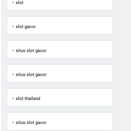
slot
slot gacor
situs slot gacor
situs slot gacor
slot thailand
situs slot gacor