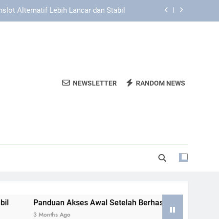
ot Alternatif Lebih Lancar dan Stabil
ar Pokemon787 yang Aman dan Terarah
7 Link Alternatif dengan Lebih Teliti
gan Akses yang Lebih Aman dan Praktis
NEWSLETTER
RANDOM NEWS
ot Alternatif Lebih Lancar dan Stabil
ar Pokemon787 yang Aman dan Terarah
7 Link Alternatif dengan Lebih Teliti
nduan Akses Awal Setelah Berhasil Daftar Pokemon787 yang
onths Ago