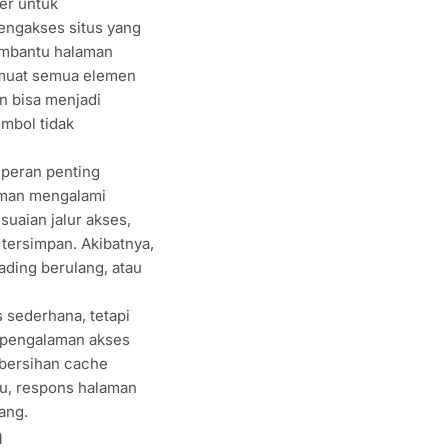
er untuk
ngakses situs yang
embantu halaman
emuat semua elemen
n bisa menjadi
ombol tidak
 peran penting
aman mengalami
uaian jalur akses,
tersimpan. Akibatnya,
ading berulang, atau
 sederhana, tetapi
r pengalaman akses
mbersihan cache
ru, respons halaman
rang.
m