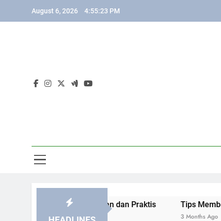
Skip
August 6, 2026
4:55:24 PM
to
content
Die
Ikuti Kom
es yang Lebih Aman dan Praktis
Tips Membersihkan Cache
3 Months Ago
HEADLINES