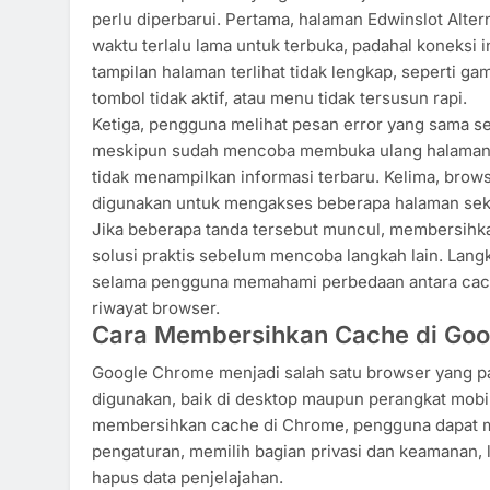
perlu diperbarui. Pertama, halaman Edwinslot Alte
waktu terlalu lama untuk terbuka, padahal koneksi in
tampilan halaman terlihat tidak lengkap, seperti ga
tombol tidak aktif, atau menu tidak tersusun rapi.
Ketiga, pengguna melihat pesan error yang sama s
meskipun sudah mencoba membuka ulang halaman
tidak menampilkan informasi terbaru. Kelima, brows
digunakan untuk mengakses beberapa halaman sek
Jika beberapa tanda tersebut muncul, membersihk
solusi praktis sebelum mencoba langkah lain. Lang
selama pengguna memahami perbedaan antara cach
riwayat browser.
Cara Membersihkan Cache di Go
Google Chrome menjadi salah satu browser yang p
digunakan, baik di desktop maupun perangkat mobi
membersihkan cache di Chrome, pengguna dapat
pengaturan, memilih bagian privasi dan keamanan, 
hapus data penjelajahan.