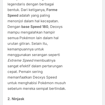
legendaris dengan berbagai
bentuk. Dari ketiganya,
Forme
Speed
adalah yang paling
menonjol dalam hal kecepatan.
Dengan
base Speed 180
, Deoxys
mampu mengalahkan hampir
semua Pokémon lain dalam hal
urutan giliran. Selain itu,
kemampuannya untuk
menggunakan serangan seperti
Extreme Speed
membuatnya
sangat efektif dalam pertarungan
cepat. Pemain sering
memanfaatkan Deoxys Speed
untuk menghabisi Pokémon musuh
sebelum mereka sempat bertindak.
2.
Ninjask