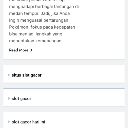
menghadapi berbagai tantangan di
medan tempur. Jadi, jika Anda
ingin menguasai pertarungan
Pokémon, fokus pada kecepatan
bisa menjadi langkah yang
menentukan kemenangan.
Read More
situs slot gacor
slot gacor
slot gacor hari ini