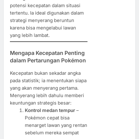
potensi kecepatan dalam situasi
tertentu. Ia ideal digunakan dalam
strategi menyerang beruntun
karena bisa mengelabui lawan
yang lebih lambat.
Mengapa Kecepatan Penting
dalam Pertarungan Pokémon
Kecepatan bukan sekadar angka
pada statistik; ia menentukan siapa
yang akan menyerang pertama.
Menyerang lebih dahulu memberi
keuntungan strategis besar:
Kontrol medan tempur
–
Pokémon cepat bisa
menarget lawan yang rentan
sebelum mereka sempat