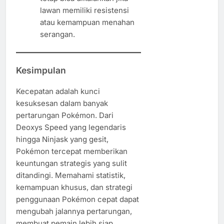
lawan memiliki resistensi
atau kemampuan menahan
serangan.
Kesimpulan
Kecepatan adalah kunci
kesuksesan dalam banyak
pertarungan Pokémon. Dari
Deoxys Speed yang legendaris
hingga Ninjask yang gesit,
Pokémon tercepat memberikan
keuntungan strategis yang sulit
ditandingi. Memahami statistik,
kemampuan khusus, dan strategi
penggunaan Pokémon cepat dapat
mengubah jalannya pertarungan,
membuat pemain lebih siap