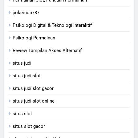
pokemon787
Psikologi Digital & Teknologi Interaktif
Psikologi Permainan
Review Tampilan Akses Alternatif
situs judi
situs judi slot
situs judi slot gacor
situs judi slot online
situs slot
situs slot gacor