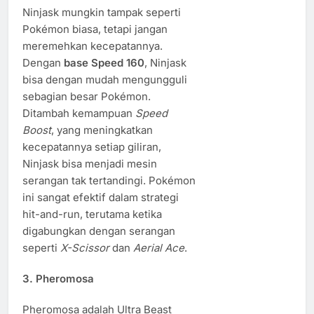
Ninjask mungkin tampak seperti
Pokémon biasa, tetapi jangan
meremehkan kecepatannya.
Dengan
base Speed 160
, Ninjask
bisa dengan mudah mengungguli
sebagian besar Pokémon.
Ditambah kemampuan
Speed
Boost
, yang meningkatkan
kecepatannya setiap giliran,
Ninjask bisa menjadi mesin
serangan tak tertandingi. Pokémon
ini sangat efektif dalam strategi
hit-and-run, terutama ketika
digabungkan dengan serangan
seperti
X-Scissor
dan
Aerial Ace
.
3.
Pheromosa
Pheromosa adalah Ultra Beast