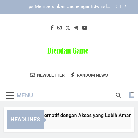
Skip
Panduan Akses Awal Setelah Berhasil Daftar
to
Pokemon787 yang Aman dan Terarah
content
Panduan Mengevaluasi Keamanan Kaya787 Link
Alternatif dengan Lebih Teliti
Lebah4D Login Alternatif dengan Akses yang
Lebih Aman dan Praktis
Tips Membersihkan Cache agar Edwinslot
Alternatif Lebih Lancar dan Stabil
Panduan Akses Awal Setelah Berhasil Daftar
Pokemon787 yang Aman dan Terarah
Diendan Game
Ikuti Komunitas Game Dan Dapatkan Tips
Panduan Mengevaluasi Keamanan Kaya787 Link
NEWSLETTER
RANDOM NEWS
Alternatif dengan Lebih Teliti
Bermain Di Diendan Game.
MENU
bah4D Login Alternatif dengan Akses yang Lebih Aman dan Pr
HEADLINES
Months Ago