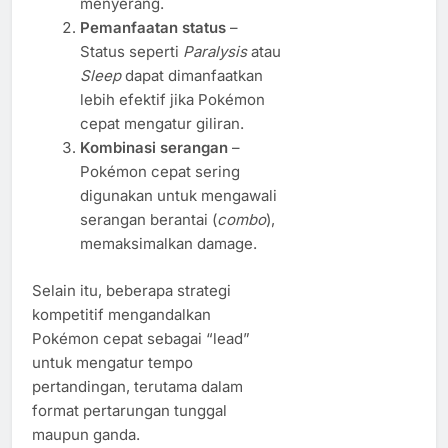
menyerang.
Pemanfaatan status
–
Status seperti
Paralysis
atau
Sleep
dapat dimanfaatkan
lebih efektif jika Pokémon
cepat mengatur giliran.
Kombinasi serangan
–
Pokémon cepat sering
digunakan untuk mengawali
serangan berantai (
combo
),
memaksimalkan damage.
Selain itu, beberapa strategi
kompetitif mengandalkan
Pokémon cepat sebagai “lead”
untuk mengatur tempo
pertandingan, terutama dalam
format pertarungan tunggal
maupun ganda.