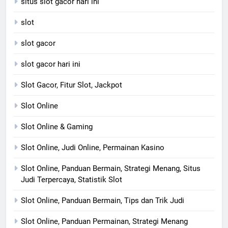
situs slot gacor hari ini
slot
slot gacor
slot gacor hari ini
Slot Gacor, Fitur Slot, Jackpot
Slot Online
Slot Online & Gaming
Slot Online, Judi Online, Permainan Kasino
Slot Online, Panduan Bermain, Strategi Menang, Situs
Judi Terpercaya, Statistik Slot
Slot Online, Panduan Bermain, Tips dan Trik Judi
Slot Online, Panduan Permainan, Strategi Menang