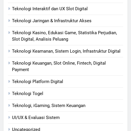
Teknologi Interaktif dan UX Slot Digital
Teknologi Jaringan & Infrastruktur Akses
Teknologi Kasino, Edukasi Game, Statistika Perjudian,
Slot Digital, Analisis Peluang
Teknologi Keamanan, Sistem Login, Infrastruktur Digital
Teknologi Keuangan, Slot Online, Fintech, Digital
Payment
Teknologi Platform Digital
Teknologi Togel
Teknologi, iGaming, Sistem Keuangan
UI/UX & Evaluasi Sistem
Uncategorized