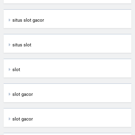
situs slot gacor
situs slot
slot
slot gacor
slot gacor