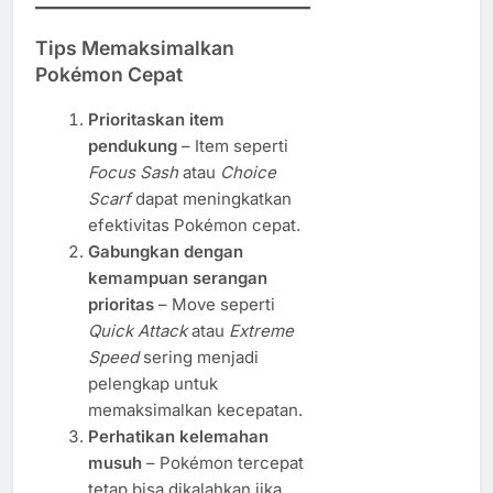
Tips Memaksimalkan
Pokémon Cepat
Prioritaskan item
pendukung
– Item seperti
Focus Sash
atau
Choice
Scarf
dapat meningkatkan
efektivitas Pokémon cepat.
Gabungkan dengan
kemampuan serangan
prioritas
– Move seperti
Quick Attack
atau
Extreme
Speed
sering menjadi
pelengkap untuk
memaksimalkan kecepatan.
Perhatikan kelemahan
musuh
– Pokémon tercepat
tetap bisa dikalahkan jika