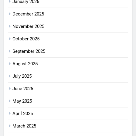
January 2026
December 2025
November 2025
October 2025
September 2025
August 2025
July 2025
June 2025
May 2025
April 2025
March 2025