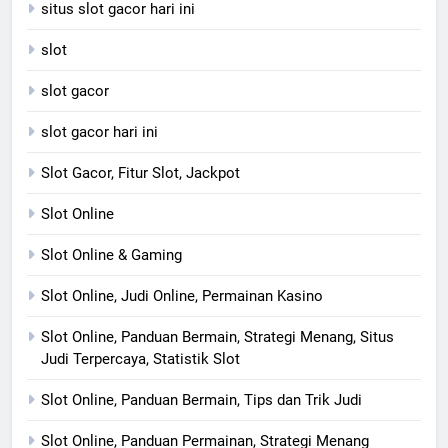
situs slot gacor hari ini
slot
slot gacor
slot gacor hari ini
Slot Gacor, Fitur Slot, Jackpot
Slot Online
Slot Online & Gaming
Slot Online, Judi Online, Permainan Kasino
Slot Online, Panduan Bermain, Strategi Menang, Situs
Judi Terpercaya, Statistik Slot
Slot Online, Panduan Bermain, Tips dan Trik Judi
Slot Online, Panduan Permainan, Strategi Menang