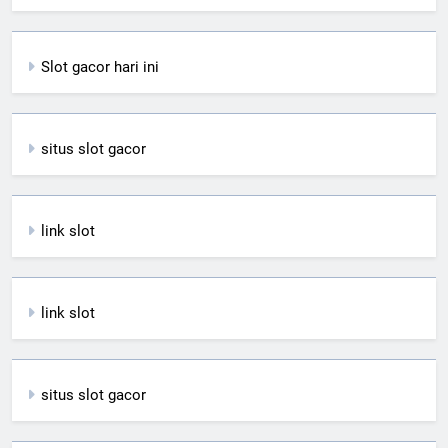
Slot gacor hari ini
situs slot gacor
link slot
link slot
situs slot gacor