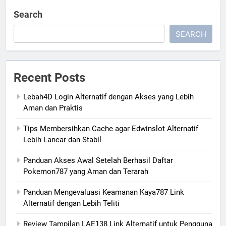
Search
SEARCH
Recent Posts
Lebah4D Login Alternatif dengan Akses yang Lebih
Aman dan Praktis
Tips Membersihkan Cache agar Edwinslot Alternatif
Lebih Lancar dan Stabil
Panduan Akses Awal Setelah Berhasil Daftar
Pokemon787 yang Aman dan Terarah
Panduan Mengevaluasi Keamanan Kaya787 Link
Alternatif dengan Lebih Teliti
Review Tampilan LAE138 Link Alternatif untuk Pengguna