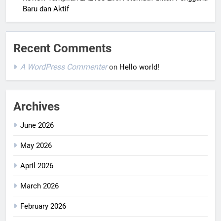
Baru dan Aktif
Recent Comments
A WordPress Commenter
on
Hello world!
Archives
June 2026
May 2026
April 2026
March 2026
February 2026