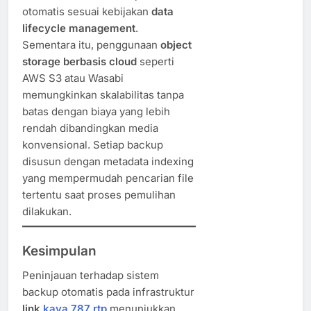
otomatis sesuai kebijakan
data
lifecycle management
.
Sementara itu, penggunaan
object
storage berbasis cloud
seperti
AWS S3 atau Wasabi
memungkinkan skalabilitas tanpa
batas dengan biaya yang lebih
rendah dibandingkan media
konvensional. Setiap backup
disusun dengan metadata indexing
yang mempermudah pencarian file
tertentu saat proses pemulihan
dilakukan.
Kesimpulan
Peninjauan terhadap sistem
backup otomatis pada infrastruktur
link
kaya 787 rtp
menunjukkan