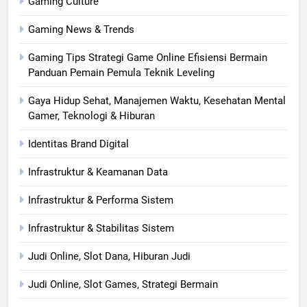
Gaming Culture
Gaming News & Trends
Gaming Tips Strategi Game Online Efisiensi Bermain
Panduan Pemain Pemula Teknik Leveling
Gaya Hidup Sehat, Manajemen Waktu, Kesehatan Mental
Gamer, Teknologi & Hiburan
Identitas Brand Digital
Infrastruktur & Keamanan Data
Infrastruktur & Performa Sistem
Infrastruktur & Stabilitas Sistem
Judi Online, Slot Dana, Hiburan Judi
Judi Online, Slot Games, Strategi Bermain