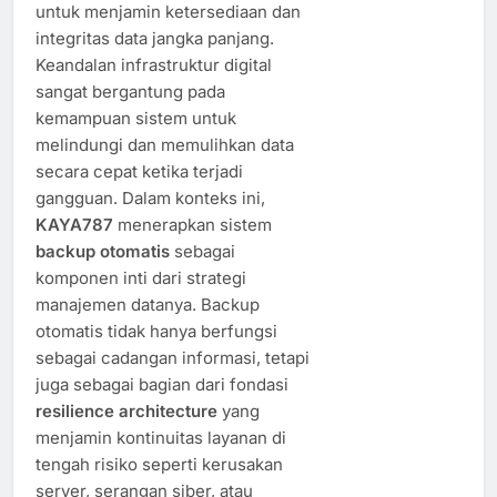
untuk menjamin ketersediaan dan
integritas data jangka panjang.
Keandalan infrastruktur digital
sangat bergantung pada
kemampuan sistem untuk
melindungi dan memulihkan data
secara cepat ketika terjadi
gangguan. Dalam konteks ini,
KAYA787
menerapkan sistem
backup otomatis
sebagai
komponen inti dari strategi
manajemen datanya. Backup
otomatis tidak hanya berfungsi
sebagai cadangan informasi, tetapi
juga sebagai bagian dari fondasi
resilience architecture
yang
menjamin kontinuitas layanan di
tengah risiko seperti kerusakan
server, serangan siber, atau