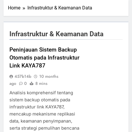
Home
Infrastruktur & Keamanan Data
Infrastruktur & Keamanan Data
Peninjauan Sistem Backup
Otomatis pada Infrastruktur
Link KAYA787
457b14b
10 months
ago
0
8 mins
Analisis komprehensif tentang
sistem backup otomatis pada
infrastruktur link KAYA787,
mencakup mekanisme replikasi
data, keamanan penyimpanan,
serta strategi pemulihan bencana