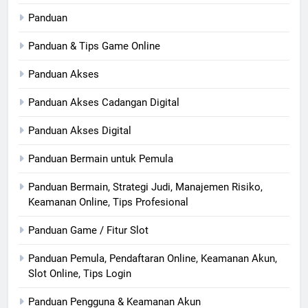
Panduan
Panduan & Tips Game Online
Panduan Akses
Panduan Akses Cadangan Digital
Panduan Akses Digital
Panduan Bermain untuk Pemula
Panduan Bermain, Strategi Judi, Manajemen Risiko,
Keamanan Online, Tips Profesional
Panduan Game / Fitur Slot
Panduan Pemula, Pendaftaran Online, Keamanan Akun,
Slot Online, Tips Login
Panduan Pengguna & Keamanan Akun