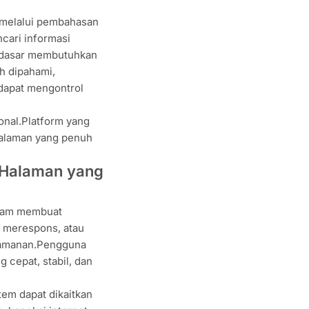
 melalui pembahasan
cari informasi
n dasar membutuhkan
h dipahami,
dapat mengontrol
onal.Platform yang
 halaman yang penuh
 Halaman yang
dalam membuat
k merespons, atau
nyamanan.Pengguna
cepat, stabil, dan
tem dapat dikaitkan