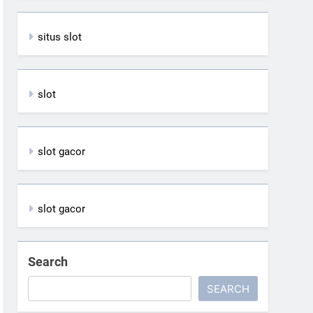
situs slot
slot
slot gacor
slot gacor
Search
SEARCH