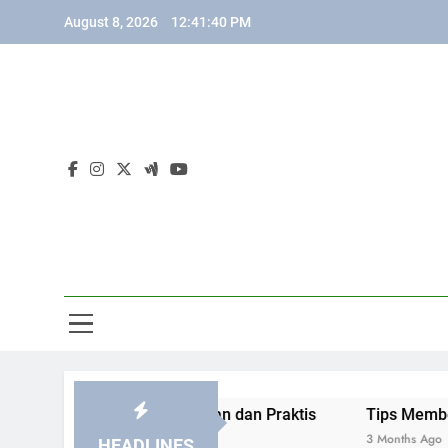
Skip
August 8, 2026
12:41:41 PM
to
content
Die
Ikuti Kom
es yang Lebih Aman dan Praktis
Tips Membersihkan Cache
3 Months Ago
HEADLINES