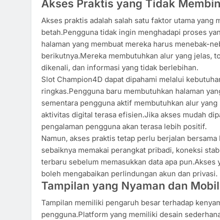
Akses Praktis yang Tidak Membi
Akses praktis adalah salah satu faktor utama yan
betah.Pengguna tidak ingin menghadapi proses yang
halaman yang membuat mereka harus menebak-ne
berikutnya.Mereka membutuhkan alur yang jelas, 
dikenali, dan informasi yang tidak berlebihan.
Slot Champion4D dapat dipahami melalui kebutuha
ringkas.Pengguna baru membutuhkan halaman yang 
sementara pengguna aktif membutuhkan alur yang 
aktivitas digital terasa efisien.Jika akses mudah di
pengalaman pengguna akan terasa lebih positif.
Namun, akses praktis tetap perlu berjalan bersa
sebaiknya memakai perangkat pribadi, koneksi stab
terbaru sebelum memasukkan data apa pun.Akses y
boleh mengabaikan perlindungan akun dan privasi.
Tampilan yang Nyaman dan Mobil
Tampilan memiliki pengaruh besar terhadap keny
pengguna.Platform yang memiliki desain sederhana