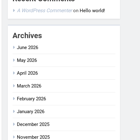
A WordPress Commenter
on
Hello world!
Archives
June 2026
May 2026
April 2026
March 2026
February 2026
January 2026
December 2025
November 2025