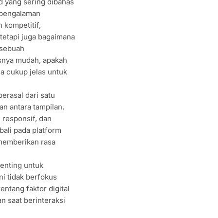
d yang sering dibahas
n pengalaman
 kompetitif,
tetapi juga bagaimana
 sebuah
snya mudah, apakah
ia cukup jelas untuk
erasal dari satu
n antara tampilan,
 responsif, dan
ali pada platform
memberikan rasa
enting untuk
ni tidak berfokus
tentang faktor digital
 saat berinteraksi