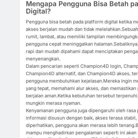
Mengapa Pengguna Bisa Betah pa
Digital?
Pengguna bisa betah pada platform digital ketika 
akses berjalan mudah dan tidak melelahkan.Sebuah 
rumit, lambat, atau memiliki tampilan membingung
pengguna cepat meninggalkan halaman.Sebaliknya, 
rapi dan mudah dipahami dapat menciptakan penga
menyenangkan.
Dalam pencarian seperti Champion4D login, Cham
Champion4D alternatif, dan Champion4D akses, ter
pengguna membutuhkan kejelasan.Mereka ingin m
yang tepat, memahami alur akses, dan memastikan 
berjalan aman.Ketika kebutuhan tersebut terpenuhi
mungkin merasa nyaman.
Kenyamanan pengguna juga dipengaruhi oleh rasa 
informasi disusun dengan baik, akses terasa stabi
diperhatikan, pengguna akan merasa lebih tenang.B
mampu menghadirkan pengalaman seperti ini akan l