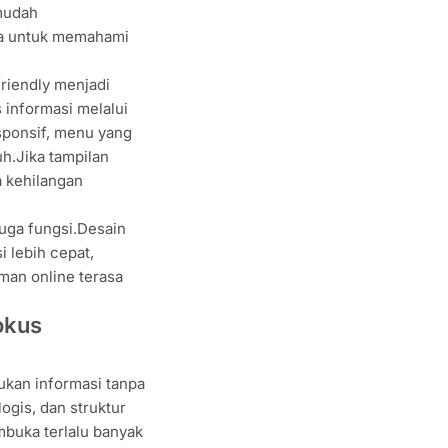
 mudah
ya untuk memahami
riendly menjadi
informasi melalui
sponsif, menu yang
uh.Jika tampilan
a kehilangan
juga fungsi.Desain
 lebih cepat,
man online terasa
okus
an informasi tanpa
gis, dan struktur
buka terlalu banyak