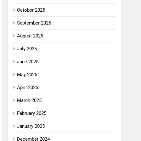
October 2025
September 2025
August 2025
July 2025
June 2025
May 2025
April 2025
March 2025
February 2025
January 2025
December 2024