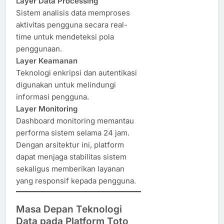
Layer Data Processing
Sistem analisis data memproses
aktivitas pengguna secara real-
time untuk mendeteksi pola
penggunaan.
Layer Keamanan
Teknologi enkripsi dan autentikasi
digunakan untuk melindungi
informasi pengguna.
Layer Monitoring
Dashboard monitoring memantau
performa sistem selama 24 jam.
Dengan arsitektur ini, platform
dapat menjaga stabilitas sistem
sekaligus memberikan layanan
yang responsif kepada pengguna.
Masa Depan Teknologi
Data pada Platform Toto