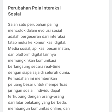
Perubahan Pola Interaksi
Sosial
Salah satu perubahan paling
mencolok dalam evolusi sosial
adalah pergeseran dari interaksi
tatap muka ke komunikasi digital.
Media sosial, aplikasi pesan instan,
dan platform digital lainnya
memungkinkan komunikasi
berlangsung secara real-time
dengan siapa saja di seluruh dunia.
Kemudahan ini memberikan
peluang besar untuk memperluas
jaringan sosial. Individu dapat
terhubung dengan orang-orang
dari latar belakang yang berbeda,
membangun komunitas online, dan