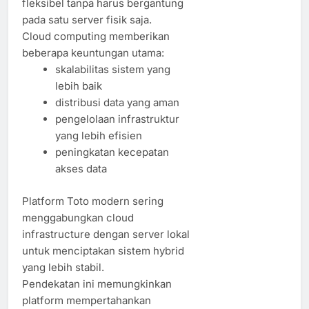
fleksibel tanpa harus bergantung
pada satu server fisik saja.
Cloud computing memberikan
beberapa keuntungan utama:
skalabilitas sistem yang
lebih baik
distribusi data yang aman
pengelolaan infrastruktur
yang lebih efisien
peningkatan kecepatan
akses data
Platform Toto modern sering
menggabungkan cloud
infrastructure dengan server lokal
untuk menciptakan sistem hybrid
yang lebih stabil.
Pendekatan ini memungkinkan
platform mempertahankan