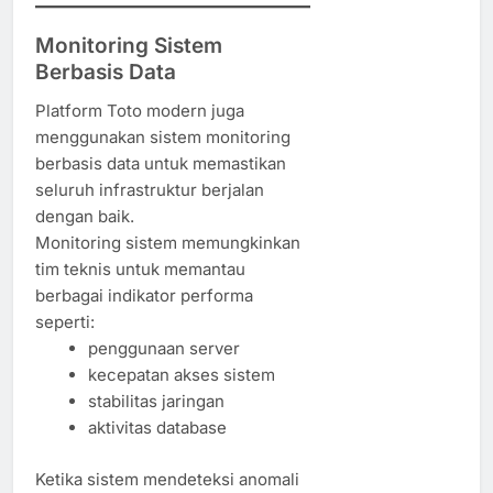
Monitoring Sistem
Berbasis Data
Platform Toto modern juga
menggunakan sistem monitoring
berbasis data untuk memastikan
seluruh infrastruktur berjalan
dengan baik.
Monitoring sistem memungkinkan
tim teknis untuk memantau
berbagai indikator performa
seperti:
penggunaan server
kecepatan akses sistem
stabilitas jaringan
aktivitas database
Ketika sistem mendeteksi anomali