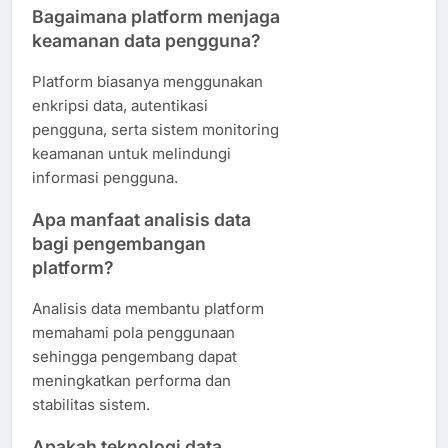
Bagaimana platform menjaga
keamanan data pengguna?
Platform biasanya menggunakan
enkripsi data, autentikasi
pengguna, serta sistem monitoring
keamanan untuk melindungi
informasi pengguna.
Apa manfaat analisis data
bagi pengembangan
platform?
Analisis data membantu platform
memahami pola penggunaan
sehingga pengembang dapat
meningkatkan performa dan
stabilitas sistem.
Apakah teknologi data