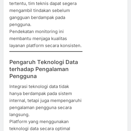
tertentu, tim teknis dapat segera
mengambil tindakan sebelum
gangguan berdampak pada
pengguna.
Pendekatan monitoring ini
membantu menjaga kualitas
layanan platform secara konsisten.
Pengaruh Teknologi Data
terhadap Pengalaman
Pengguna
Integrasi teknologi data tidak
hanya berdampak pada sistem
internal, tetapi juga mempengaruhi
pengalaman pengguna secara
langsung.
Platform yang menggunakan
teknologi data secara optimal