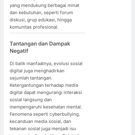
yang mendukung berbagai minat
dan kebutuhan, seperti forum
diskusi, grup edukasi, hingga
komunitas profesional.
Tantangan dan Dampak
Negatif
Di balik manfaatnya, evolusi sosial
digital juga menghadirkan
sejumlah tantangan.
Ketergantungan terhadap media
digital dapat mengurangi interaksi
sosial langsung dan
mempengaruhi kesehatan mental.
Fenomena seperti cyberbullying,
kecanduan media sosial, dan
tekanan sosial juga menjadi isu