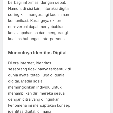
berbagi informasi dengan cepat.
Namun, di sisi lain, interaksi digital
sering kali mengurangi kedalaman
komunikasi. Kurangnya ekspresi
non-verbal dapat menyebabkan
kesalahpahaman dan mengurangi
kualitas hubungan interpersonal.
Munculnya Identitas Digital
Di era internet, identitas
seseorang tidak hanya terbentuk di
dunia nyata, tetapi juga di dunia
digital. Media sosial
memungkinkan individu untuk
menampilkan diri mereka sesuai
dengan citra yang diinginkan.
Fenomena ini menciptakan konsep
identitas digital, di mana