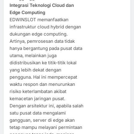
Integrasi Teknologi Cloud dan
Edge Computing
EDWINSLOT memanfaatkan
infrastruktur cloud hybrid dengan
dukungan edge computing.
Artinya, pemrosesan data tidak
hanya bergantung pada pusat data
utama, melainkan juga
didistribusikan ke titik-titik lokal
yang lebih dekat dengan
pengguna. Hal ini mempercepat
waktu respon dan menurunkan
risiko keterlambatan akibat
kemacetan jaringan pusat.
Dengan arsitektur ini, apabila salah
satu pusat data mengalami
gangguan, server di edge akan
tetap mampu melayani permintaan