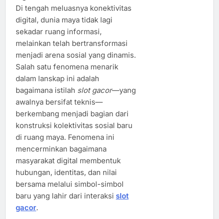
Di tengah meluasnya konektivitas
digital, dunia maya tidak lagi
sekadar ruang informasi,
melainkan telah bertransformasi
menjadi arena sosial yang dinamis.
Salah satu fenomena menarik
dalam lanskap ini adalah
bagaimana istilah
slot gacor
—yang
awalnya bersifat teknis—
berkembang menjadi bagian dari
konstruksi kolektivitas sosial baru
di ruang maya. Fenomena ini
mencerminkan bagaimana
masyarakat digital membentuk
hubungan, identitas, dan nilai
bersama melalui simbol-simbol
baru yang lahir dari interaksi
slot
gacor
.