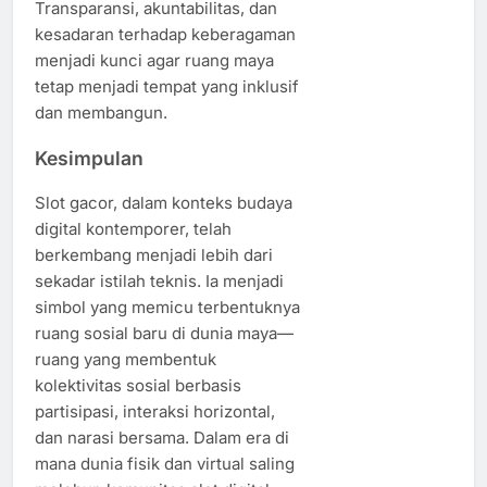
Transparansi, akuntabilitas, dan
kesadaran terhadap keberagaman
menjadi kunci agar ruang maya
tetap menjadi tempat yang inklusif
dan membangun.
Kesimpulan
Slot gacor, dalam konteks budaya
digital kontemporer, telah
berkembang menjadi lebih dari
sekadar istilah teknis. Ia menjadi
simbol yang memicu terbentuknya
ruang sosial baru di dunia maya—
ruang yang membentuk
kolektivitas sosial berbasis
partisipasi, interaksi horizontal,
dan narasi bersama. Dalam era di
mana dunia fisik dan virtual saling