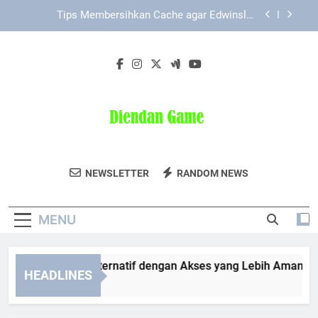
Skip
Panduan Akses Awal Setelah Berhasil Daftar
to
Pokemon787 yang Aman dan Terarah
content
Panduan Mengevaluasi Keamanan Kaya787 Link
Alternatif dengan Lebih Teliti
Lebah4D Login Alternatif dengan Akses yang
Lebih Aman dan Praktis
Tips Membersihkan Cache agar Edwinslot
Alternatif Lebih Lancar dan Stabil
Panduan Akses Awal Setelah Berhasil Daftar
Pokemon787 yang Aman dan Terarah
Diendan Game
Ikuti Komunitas Game Dan Dapatkan Tips
Panduan Mengevaluasi Keamanan Kaya787 Link
NEWSLETTER
RANDOM NEWS
Alternatif dengan Lebih Teliti
Bermain Di Diendan Game.
MENU
bah4D Login Alternatif dengan Akses yang Lebih Aman dan Pr
HEADLINES
Months Ago