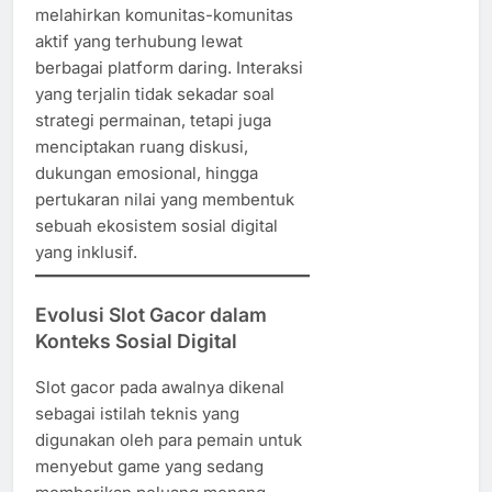
melahirkan komunitas-komunitas
aktif yang terhubung lewat
berbagai platform daring. Interaksi
yang terjalin tidak sekadar soal
strategi permainan, tetapi juga
menciptakan ruang diskusi,
dukungan emosional, hingga
pertukaran nilai yang membentuk
sebuah ekosistem sosial digital
yang inklusif.
Evolusi Slot Gacor dalam
Konteks Sosial Digital
Slot gacor pada awalnya dikenal
sebagai istilah teknis yang
digunakan oleh para pemain untuk
menyebut game yang sedang