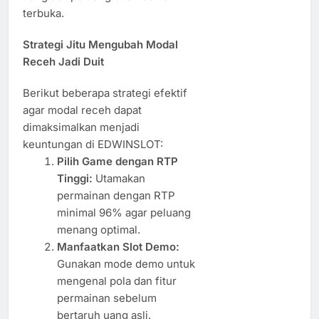
terbuka.
Strategi Jitu Mengubah Modal
Receh Jadi Duit
Berikut beberapa strategi efektif
agar modal receh dapat
dimaksimalkan menjadi
keuntungan di EDWINSLOT:
Pilih Game dengan RTP
Tinggi:
Utamakan
permainan dengan RTP
minimal 96% agar peluang
menang optimal.
Manfaatkan Slot Demo:
Gunakan mode demo untuk
mengenal pola dan fitur
permainan sebelum
bertaruh uang asli.