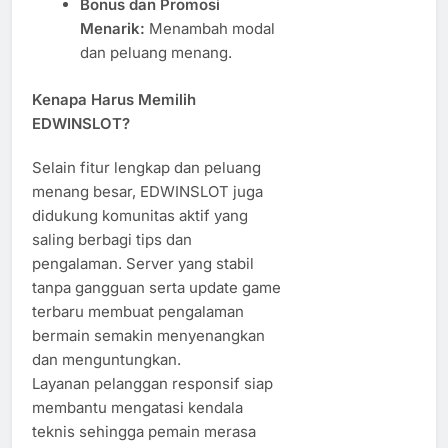
Bonus dan Promosi
Menarik:
Menambah modal
dan peluang menang.
Kenapa Harus Memilih
EDWINSLOT?
Selain fitur lengkap dan peluang
menang besar, EDWINSLOT juga
didukung komunitas aktif yang
saling berbagi tips dan
pengalaman. Server yang stabil
tanpa gangguan serta update game
terbaru membuat pengalaman
bermain semakin menyenangkan
dan menguntungkan.
Layanan pelanggan responsif siap
membantu mengatasi kendala
teknis sehingga pemain merasa