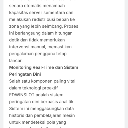
secara otomatis menambah
kapasitas server sementara dan
melakukan redistribusi beban ke
zona yang lebih seimbang. Proses
ini berlangsung dalam hitungan
detik dan tidak memerlukan
intervensi manual, memastikan
pengalaman pengguna tetap
lancar.
Monitoring Real-Time dan Sistem
Peringatan Dini
Salah satu komponen paling vital
dalam teknologi proaktif
EDWINSLOT adalah sistem
peringatan dini berbasis analitik.
Sistem ini menggabungkan data
historis dan pembelajaran mesin
untuk mendeteksi pola yang