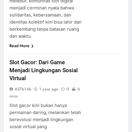
melebur, komunitas slot digital
menjadi cerminan nyata bahwa
solidaritas, kebersamaan, dan
identitas kolektif kini bisa lahir dan
berkembang tanpa batasan ruang
dan waktu.
Read More
Slot Gacor: Dari Game
Menjadi Lingkungan Sosial
Virtual
457b14b
1 year ago
0
6
mins
Slot gacor kini bukan hanya
permainan daring, melainkan telah
berevolusi menjadi lingkungan
sosial virtual yang