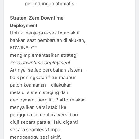
perlindungan otomatis.
Strategi Zero Downtime
Deployment
Untuk menjaga akses tetap aktif
bahkan saat pembaruan dilakukan,
EDWINSLOT
mengimplementasikan strategi
zero downtime deployment
.
Artinya, setiap perubahan sistem –
baik peningkatan fitur maupun
patch keamanan – dilakukan
melalui sistem staging dan
deployment bergilir. Platform akan
menyajikan versi stabil ke
pengguna sementara versi baru
diuji secara paralel, lalu diganti
secara seamless tanpa
mengganggu sesi aktif.