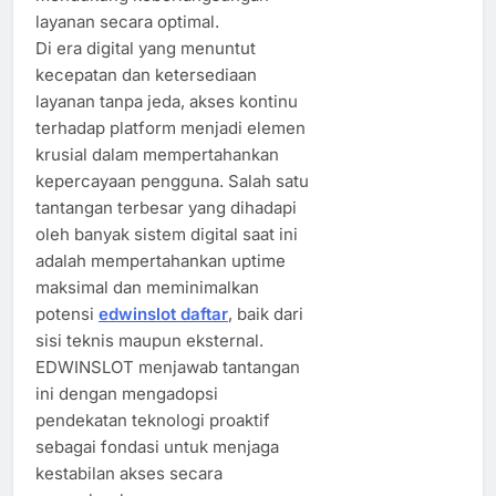
layanan secara optimal.
Di era digital yang menuntut
kecepatan dan ketersediaan
layanan tanpa jeda, akses kontinu
terhadap platform menjadi elemen
krusial dalam mempertahankan
kepercayaan pengguna. Salah satu
tantangan terbesar yang dihadapi
oleh banyak sistem digital saat ini
adalah mempertahankan uptime
maksimal dan meminimalkan
potensi
edwinslot daftar
, baik dari
sisi teknis maupun eksternal.
EDWINSLOT menjawab tantangan
ini dengan mengadopsi
pendekatan teknologi proaktif
sebagai fondasi untuk menjaga
kestabilan akses secara