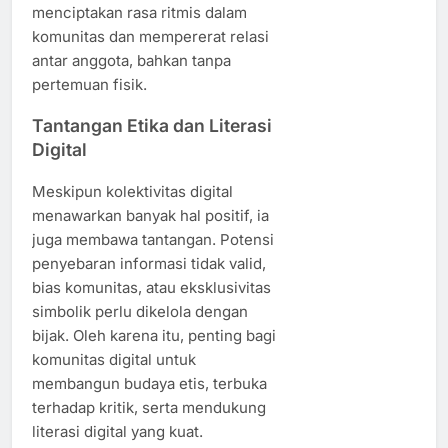
menciptakan rasa ritmis dalam
komunitas dan mempererat relasi
antar anggota, bahkan tanpa
pertemuan fisik.
Tantangan Etika dan Literasi
Digital
Meskipun kolektivitas digital
menawarkan banyak hal positif, ia
juga membawa tantangan. Potensi
penyebaran informasi tidak valid,
bias komunitas, atau eksklusivitas
simbolik perlu dikelola dengan
bijak. Oleh karena itu, penting bagi
komunitas digital untuk
membangun budaya etis, terbuka
terhadap kritik, serta mendukung
literasi digital yang kuat.