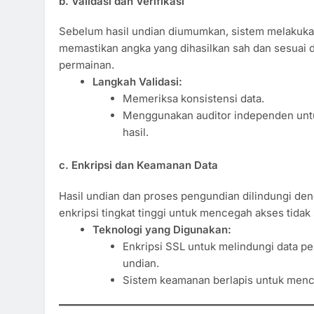
b. Validasi dan Verifikasi
Sebelum hasil undian diumumkan, sistem melakukan
memastikan angka yang dihasilkan sah dan sesuai 
permainan.
Langkah Validasi:
Memeriksa konsistensi data.
Menggunakan auditor independen unt
hasil.
c. Enkripsi dan Keamanan Data
Hasil undian dan proses pengundian dilindungi den
enkripsi tingkat tinggi untuk mencegah akses tidak 
Teknologi yang Digunakan:
Enkripsi SSL untuk melindungi data pe
undian.
Sistem keamanan berlapis untuk menc