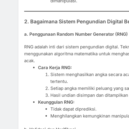
dimanipulasi.
2. Bagaimana Sistem Pengundian Digital B
a. Penggunaan Random Number Generator (RNG)
RNG adalah inti dari sistem pengundian digital. Tekn
menggunakan algoritma matematika untuk menghas
acak.
Cara Kerja RNG:
Sistem menghasilkan angka secara aca
tertentu.
Setiap angka memiliki peluang yang sa
Hasil undian disimpan dan ditampilkan 
Keunggulan RNG:
Tidak dapat diprediksi.
Menghilangkan kemungkinan manipulas