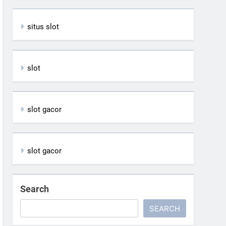
situs slot
slot
slot gacor
slot gacor
Search
SEARCH