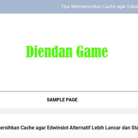
Tips Membersihkan Cache agar Edwinsl
Panduan Akses Awal Setelah Berhasil Daft
Panduan Mengevaluasi Keamanan Kaya78
Lebah4D Login Alternatif den
Tips Membersihkan Cache agar Edwinsl
Panduan Akses Awal Setelah Berhasil Daft
ndan Game
unitas Game Dan Dapatkan Tips Bermain Di Diendan Game.
Panduan Mengevaluasi Keamanan Kaya78
SAMPLE PAGE
e agar Edwinslot Alternatif Lebih Lancar dan Stabil
Pa
3 M