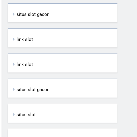
situs slot gacor
link slot
link slot
situs slot gacor
situs slot