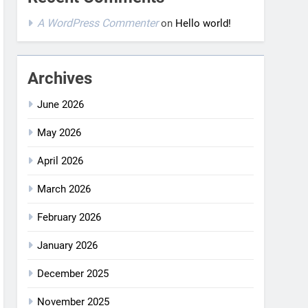
A WordPress Commenter
on
Hello world!
Archives
June 2026
May 2026
April 2026
March 2026
February 2026
January 2026
December 2025
November 2025