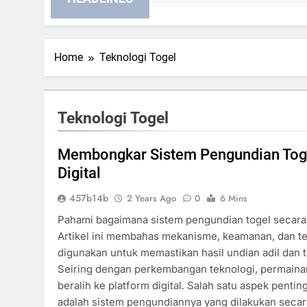
Home
Teknologi Togel
Teknologi Togel
Membongkar Sistem Pengundian Tog
Digital
457b14b
2 Years Ago
0
6 Mins
Pahami bagaimana sistem pengundian togel secara d
Artikel ini membahas mekanisme, keamanan, dan te
digunakan untuk memastikan hasil undian adil dan 
Seiring dengan perkembangan teknologi, permainan 
beralih ke platform digital. Salah satu aspek pentin
adalah sistem pengundiannya yang dilakukan secara 