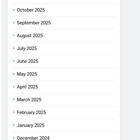
October 2025
September 2025
August 2025
July 2025
June 2025
May 2025
April 2025
March 2025
February 2025
January 2025
December 2024