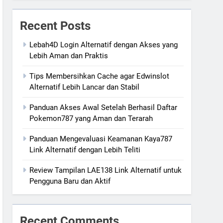
Recent Posts
Lebah4D Login Alternatif dengan Akses yang
Lebih Aman dan Praktis
Tips Membersihkan Cache agar Edwinslot
Alternatif Lebih Lancar dan Stabil
Panduan Akses Awal Setelah Berhasil Daftar
Pokemon787 yang Aman dan Terarah
Panduan Mengevaluasi Keamanan Kaya787
Link Alternatif dengan Lebih Teliti
Review Tampilan LAE138 Link Alternatif untuk
Pengguna Baru dan Aktif
Recent Comments