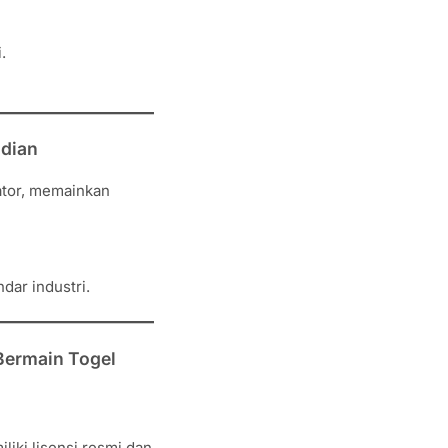
.
ndian
lator, memainkan
dar industri.
Bermain Togel
liki lisensi resmi dan