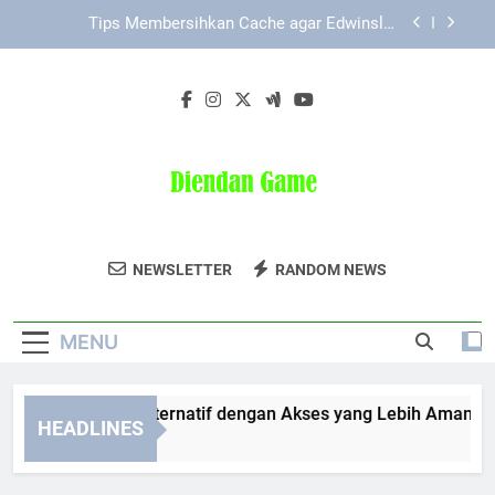
Skip
Panduan Akses Awal Setelah Berhasil Daftar
to
Pokemon787 yang Aman dan Terarah
content
Panduan Mengevaluasi Keamanan Kaya787 Link
Alternatif dengan Lebih Teliti
Lebah4D Login Alternatif dengan Akses yang
Lebih Aman dan Praktis
Tips Membersihkan Cache agar Edwinslot
Alternatif Lebih Lancar dan Stabil
Panduan Akses Awal Setelah Berhasil Daftar
Pokemon787 yang Aman dan Terarah
Diendan Game
Ikuti Komunitas Game Dan Dapatkan Tips
Panduan Mengevaluasi Keamanan Kaya787 Link
NEWSLETTER
RANDOM NEWS
Alternatif dengan Lebih Teliti
Bermain Di Diendan Game.
MENU
bah4D Login Alternatif dengan Akses yang Lebih Aman dan Pr
HEADLINES
Months Ago