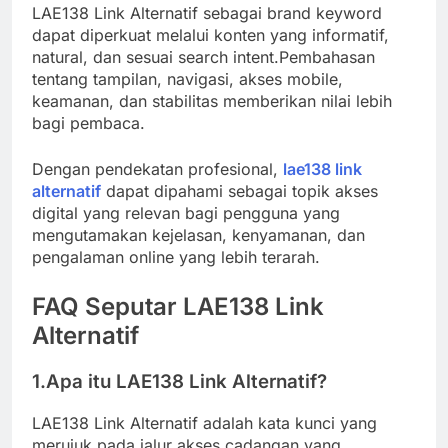
LAE138 Link Alternatif sebagai brand keyword
dapat diperkuat melalui konten yang informatif,
natural, dan sesuai search intent.Pembahasan
tentang tampilan, navigasi, akses mobile,
keamanan, dan stabilitas memberikan nilai lebih
bagi pembaca.
Dengan pendekatan profesional,
lae138 link
alternatif
dapat dipahami sebagai topik akses
digital yang relevan bagi pengguna yang
mengutamakan kejelasan, kenyamanan, dan
pengalaman online yang lebih terarah.
FAQ Seputar LAE138 Link
Alternatif
1.Apa itu LAE138 Link Alternatif?
LAE138 Link Alternatif adalah kata kunci yang
merujuk pada jalur akses cadangan yang