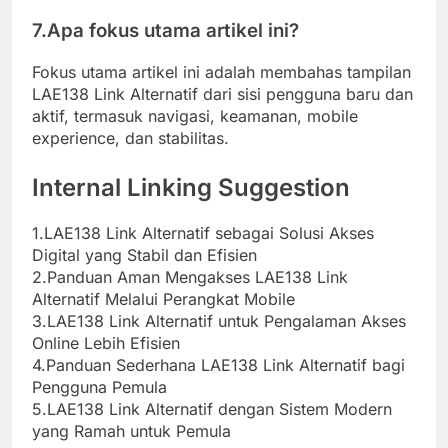
7.Apa fokus utama artikel ini?
Fokus utama artikel ini adalah membahas tampilan
LAE138 Link Alternatif dari sisi pengguna baru dan
aktif, termasuk navigasi, keamanan, mobile
experience, dan stabilitas.
Internal Linking Suggestion
1.LAE138 Link Alternatif sebagai Solusi Akses
Digital yang Stabil dan Efisien
2.Panduan Aman Mengakses LAE138 Link
Alternatif Melalui Perangkat Mobile
3.LAE138 Link Alternatif untuk Pengalaman Akses
Online Lebih Efisien
4.Panduan Sederhana LAE138 Link Alternatif bagi
Pengguna Pemula
5.LAE138 Link Alternatif dengan Sistem Modern
yang Ramah untuk Pemula