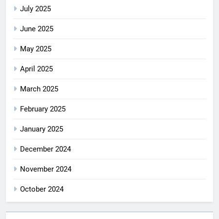
July 2025
June 2025
May 2025
April 2025
March 2025
February 2025
January 2025
December 2024
November 2024
October 2024