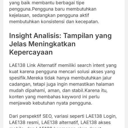
yang baik membantu berbagai tipe
pengguna.Pengguna baru membutuhkan
kejelasan, sedangkan pengguna aktif
membutuhkan konsistensi dan kecepatan.
Insight Analisis: Tampilan yang
Jelas Meningkatkan
Kepercayaan
LAE138 Link Alternatif memiliki search intent yang
kuat karena pengguna mencari solusi akses yang
spesifik.Mereka tidak hanya membutuhkan jalur
cadangan, tetapi juga ingin memastikan halaman
mudah dipahami, aman, dan stabil.Karena itu,
konten yang membahas keyword ini perlu
menjawab kebutuhan nyata pengguna.
Dari perspektif SEO, variasi seperti LAE138 Login,
LAE138 resmi, LAE138 alternatif, LAE138 akses