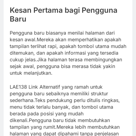
Kesan Pertama bagi Pengguna
Baru
Pengguna baru biasanya menilai halaman dari
kesan awal.Mereka akan memperhatikan apakah
tampilan terlihat rapi, apakah tombol utama mudah
ditemukan, dan apakah informasi yang tersedia
cukup jelas.Jika halaman terasa membingungkan
sejak awal, pengguna bisa merasa tidak yakin
untuk melanjutkan.
LAE138 Link Alternatif yang ramah untuk
pengguna baru sebaiknya memiliki struktur
sederhana.Teks pendukung perlu ditulis ringkas,
menu tidak terlalu banyak, dan tombol utama
berada pada posisi yang mudah
dikenali.Pengguna baru tidak membutuhkan
tampilan yang rumit.Mereka lebih membutuhkan
halaman yang dapat dipahami tanpa penjelasan