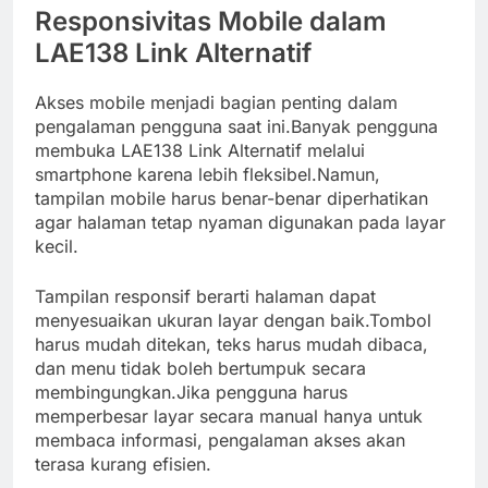
Responsivitas Mobile dalam
LAE138 Link Alternatif
Akses mobile menjadi bagian penting dalam
pengalaman pengguna saat ini.Banyak pengguna
membuka LAE138 Link Alternatif melalui
smartphone karena lebih fleksibel.Namun,
tampilan mobile harus benar-benar diperhatikan
agar halaman tetap nyaman digunakan pada layar
kecil.
Tampilan responsif berarti halaman dapat
menyesuaikan ukuran layar dengan baik.Tombol
harus mudah ditekan, teks harus mudah dibaca,
dan menu tidak boleh bertumpuk secara
membingungkan.Jika pengguna harus
memperbesar layar secara manual hanya untuk
membaca informasi, pengalaman akses akan
terasa kurang efisien.