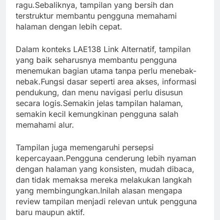
ragu.Sebaliknya, tampilan yang bersih dan
terstruktur membantu pengguna memahami
halaman dengan lebih cepat.
Dalam konteks LAE138 Link Alternatif, tampilan
yang baik seharusnya membantu pengguna
menemukan bagian utama tanpa perlu menebak-
nebak.Fungsi dasar seperti area akses, informasi
pendukung, dan menu navigasi perlu disusun
secara logis.Semakin jelas tampilan halaman,
semakin kecil kemungkinan pengguna salah
memahami alur.
Tampilan juga memengaruhi persepsi
kepercayaan.Pengguna cenderung lebih nyaman
dengan halaman yang konsisten, mudah dibaca,
dan tidak memaksa mereka melakukan langkah
yang membingungkan.Inilah alasan mengapa
review tampilan menjadi relevan untuk pengguna
baru maupun aktif.