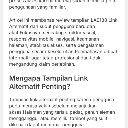
proses akses karena mereka sudah memiliki pola
penggunaan yang familiar.
Artikel ini membahas review tampilan LAE138 Link
Alternatif dari sudut pengguna baru dan
aktif.Fokusnya mencakup struktur visual,
responsivitas mobile, navigasi, keamanan
halaman, stabilitas akses, serta pengalaman
pengguna secara keseluruhan.Pembahasan dibuat
informatif agar tetap profesional dan tidak
mengandung klaim berlebihan.
Mengapa Tampilan Link
Alternatif Penting?
Tampilan link alternatif penting karena pengguna
perlu merasa yakin sebelum melanjutkan
akses.Halaman yang terlalu padat, penuh elemen
mengganggu, atau memiliki tombol yang sulit
dikenali dapat membuat pengguna