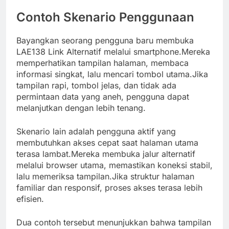
Contoh Skenario Penggunaan
Bayangkan seorang pengguna baru membuka
LAE138 Link Alternatif melalui smartphone.Mereka
memperhatikan tampilan halaman, membaca
informasi singkat, lalu mencari tombol utama.Jika
tampilan rapi, tombol jelas, dan tidak ada
permintaan data yang aneh, pengguna dapat
melanjutkan dengan lebih tenang.
Skenario lain adalah pengguna aktif yang
membutuhkan akses cepat saat halaman utama
terasa lambat.Mereka membuka jalur alternatif
melalui browser utama, memastikan koneksi stabil,
lalu memeriksa tampilan.Jika struktur halaman
familiar dan responsif, proses akses terasa lebih
efisien.
Dua contoh tersebut menunjukkan bahwa tampilan