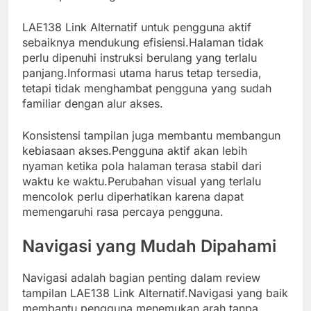
LAE138 Link Alternatif untuk pengguna aktif
sebaiknya mendukung efisiensi.Halaman tidak
perlu dipenuhi instruksi berulang yang terlalu
panjang.Informasi utama harus tetap tersedia,
tetapi tidak menghambat pengguna yang sudah
familiar dengan alur akses.
Konsistensi tampilan juga membantu membangun
kebiasaan akses.Pengguna aktif akan lebih
nyaman ketika pola halaman terasa stabil dari
waktu ke waktu.Perubahan visual yang terlalu
mencolok perlu diperhatikan karena dapat
memengaruhi rasa percaya pengguna.
Navigasi yang Mudah Dipahami
Navigasi adalah bagian penting dalam review
tampilan LAE138 Link Alternatif.Navigasi yang baik
membantu pengguna menemukan arah tanpa