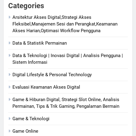
Categories
Arsitektur Akses Digital,Strategi Akses
Fleksibel,Manajemen Sesi dan Perangkat,Keamanan
Akses Harian,Optimasi Workflow Pengguna
Data & Statistik Permainan
Data & Teknologi | Inovasi Digital | Analisis Pengguna |
Sistem Informasi
Digital Lifestyle & Personal Technology
Evaluasi Keamanan Akses Digital
Game & Hiburan Digital, Strategi Slot Online, Analisis
Permainan, Tips & Trik Gaming, Pengalaman Bermain
Game & Teknologi
Game Online