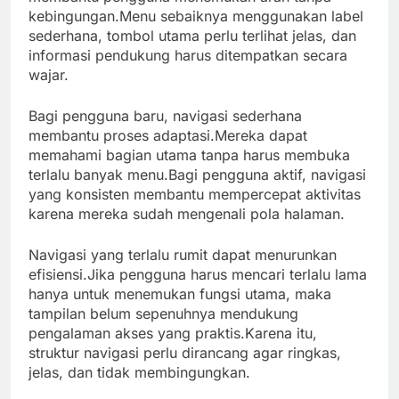
kebingungan.Menu sebaiknya menggunakan label
sederhana, tombol utama perlu terlihat jelas, dan
informasi pendukung harus ditempatkan secara
wajar.
Bagi pengguna baru, navigasi sederhana
membantu proses adaptasi.Mereka dapat
memahami bagian utama tanpa harus membuka
terlalu banyak menu.Bagi pengguna aktif, navigasi
yang konsisten membantu mempercepat aktivitas
karena mereka sudah mengenali pola halaman.
Navigasi yang terlalu rumit dapat menurunkan
efisiensi.Jika pengguna harus mencari terlalu lama
hanya untuk menemukan fungsi utama, maka
tampilan belum sepenuhnya mendukung
pengalaman akses yang praktis.Karena itu,
struktur navigasi perlu dirancang agar ringkas,
jelas, dan tidak membingungkan.