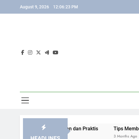
Skip
August 9, 2026
12:06:24 PM
to
content
Die
Ikuti Kom
es yang Lebih Aman dan Praktis
Tips Membersihkan Cach
3 Months Ago
HEADLINES