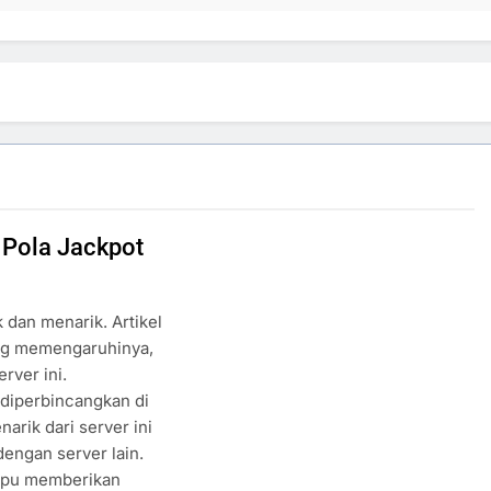
 Pola Jackpot
 dan menarik. Artikel
ang memengaruhinya,
rver ini.
 diperbincangkan di
arik dari server ini
engan server lain.
ampu memberikan