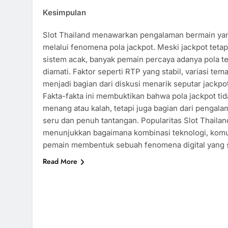
Kesimpulan
Slot Thailand menawarkan pengalaman bermain yang
melalui fenomena pola jackpot. Meski jackpot tetap
sistem acak, banyak pemain percaya adanya pola te
diamati. Faktor seperti RTP yang stabil, variasi te
menjadi bagian dari diskusi menarik seputar jackpot
Fakta-fakta ini membuktikan bahwa pola jackpot ti
menang atau kalah, tetapi juga bagian dari pengal
seru dan penuh tantangan. Popularitas Slot Thailand
menunjukkan bagaimana kombinasi teknologi, komun
pemain membentuk sebuah fenomena digital yang su
Read More