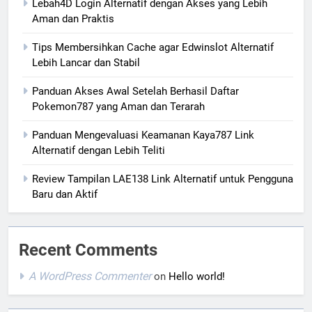
Lebah4D Login Alternatif dengan Akses yang Lebih
Aman dan Praktis
Tips Membersihkan Cache agar Edwinslot Alternatif
Lebih Lancar dan Stabil
Panduan Akses Awal Setelah Berhasil Daftar
Pokemon787 yang Aman dan Terarah
Panduan Mengevaluasi Keamanan Kaya787 Link
Alternatif dengan Lebih Teliti
Review Tampilan LAE138 Link Alternatif untuk Pengguna
Baru dan Aktif
Recent Comments
A WordPress Commenter
on
Hello world!