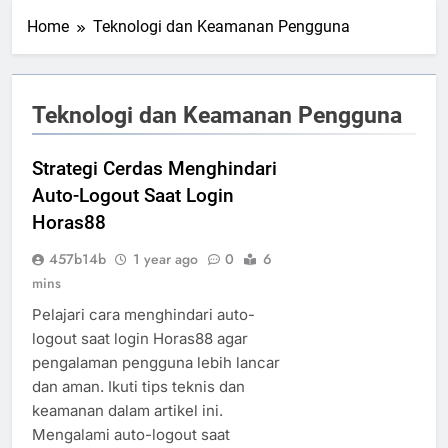
Home
Teknologi dan Keamanan Pengguna
Teknologi dan Keamanan Pengguna
Strategi Cerdas Menghindari
Auto-Logout Saat Login
Horas88
457b14b
1 year ago
0
6
mins
Pelajari cara menghindari auto-
logout saat login Horas88 agar
pengalaman pengguna lebih lancar
dan aman. Ikuti tips teknis dan
keamanan dalam artikel ini.
Mengalami auto-logout saat