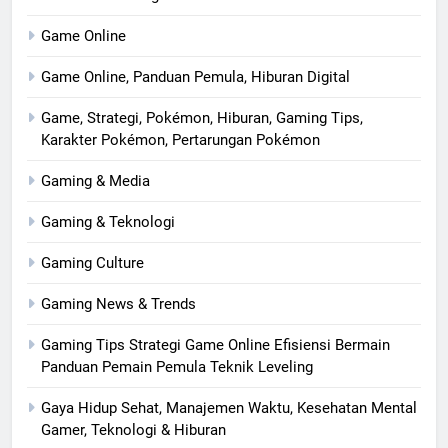
Game Online
Game Online, Panduan Pemula, Hiburan Digital
Game, Strategi, Pokémon, Hiburan, Gaming Tips,
Karakter Pokémon, Pertarungan Pokémon
Gaming & Media
Gaming & Teknologi
Gaming Culture
Gaming News & Trends
Gaming Tips Strategi Game Online Efisiensi Bermain
Panduan Pemain Pemula Teknik Leveling
Gaya Hidup Sehat, Manajemen Waktu, Kesehatan Mental
Gamer, Teknologi & Hiburan