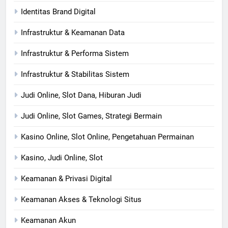
Identitas Brand Digital
Infrastruktur & Keamanan Data
Infrastruktur & Performa Sistem
Infrastruktur & Stabilitas Sistem
Judi Online, Slot Dana, Hiburan Judi
Judi Online, Slot Games, Strategi Bermain
Kasino Online, Slot Online, Pengetahuan Permainan
Kasino, Judi Online, Slot
Keamanan & Privasi Digital
Keamanan Akses & Teknologi Situs
Keamanan Akun