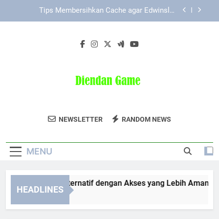
Skip
Panduan Akses Awal Setelah Berhasil Daftar
to
Pokemon787 yang Aman dan Terarah
content
Panduan Mengevaluasi Keamanan Kaya787 Link
Alternatif dengan Lebih Teliti
Lebah4D Login Alternatif dengan Akses yang
Lebih Aman dan Praktis
Tips Membersihkan Cache agar Edwinslot
Alternatif Lebih Lancar dan Stabil
Panduan Akses Awal Setelah Berhasil Daftar
Pokemon787 yang Aman dan Terarah
Diendan Game
Ikuti Komunitas Game Dan Dapatkan Tips
Panduan Mengevaluasi Keamanan Kaya787 Link
NEWSLETTER
RANDOM NEWS
Alternatif dengan Lebih Teliti
Bermain Di Diendan Game.
MENU
bah4D Login Alternatif dengan Akses yang Lebih Aman dan Pr
HEADLINES
Months Ago