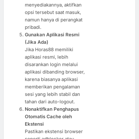
menyediakannya, aktifkan
opsi tersebut saat masuk,
namun hanya di perangkat
pribadi.
Gunakan Aplikasi Resmi
(Jika Ada)
Jika Horas88 memiliki
aplikasi resmi, lebih
disarankan login melalui
aplikasi dibanding browser,
karena biasanya aplikasi
memberikan pengalaman
sesi yang lebih stabil dan
tahan dari auto-logout.
Nonaktifkan Penghapus
Otomatis Cache oleh
Ekstensi
Pastikan ekstensi browser
seperti adblocker atau