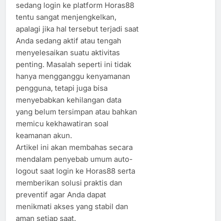
sedang login ke platform Horas88
tentu sangat menjengkelkan,
apalagi jika hal tersebut terjadi saat
Anda sedang aktif atau tengah
menyelesaikan suatu aktivitas
penting. Masalah seperti ini tidak
hanya mengganggu kenyamanan
pengguna, tetapi juga bisa
menyebabkan kehilangan data
yang belum tersimpan atau bahkan
memicu kekhawatiran soal
keamanan akun.
Artikel ini akan membahas secara
mendalam penyebab umum auto-
logout saat login ke Horas88 serta
memberikan solusi praktis dan
preventif agar Anda dapat
menikmati akses yang stabil dan
aman setiap saat.