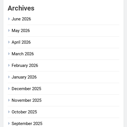
Archives
June 2026
May 2026
April 2026
March 2026
February 2026
January 2026
December 2025
November 2025
October 2025
September 2025