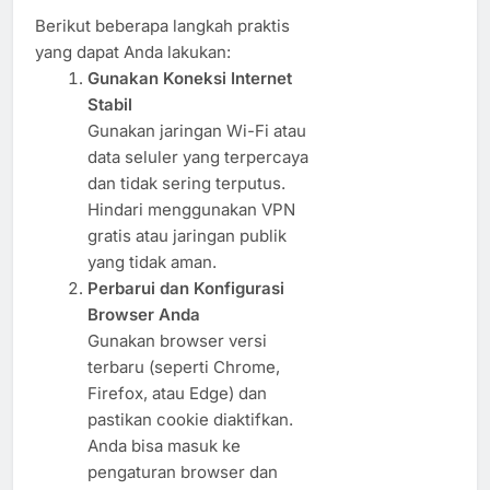
Berikut beberapa langkah praktis
yang dapat Anda lakukan:
Gunakan Koneksi Internet
Stabil
Gunakan jaringan Wi-Fi atau
data seluler yang terpercaya
dan tidak sering terputus.
Hindari menggunakan VPN
gratis atau jaringan publik
yang tidak aman.
Perbarui dan Konfigurasi
Browser Anda
Gunakan browser versi
terbaru (seperti Chrome,
Firefox, atau Edge) dan
pastikan cookie diaktifkan.
Anda bisa masuk ke
pengaturan browser dan