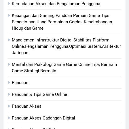
Kemudahan Akses dan Pengalaman Pengguna
Keuangan dan Gaming Panduan Pemain Game Tips
Pengelolaan Uang Permainan Cerdas Keseimbangan
Hidup dan Game
Manajemen Infrastruktur Digital,Stabilitas Platform
Online,Pengalaman Pengguna,Optimasi Sistem,Arsitektur
Jaringan
Mental dan Psikologi Game Game Online Tips Bermain
Game Strategi Bermain
Panduan
Panduan & Tips Game Online
Panduan Akses
Panduan Akses Cadangan Digital