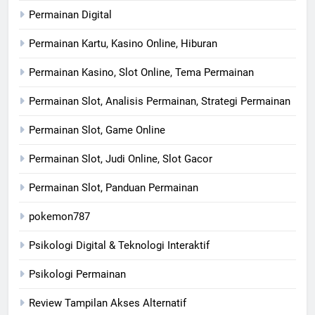
Permainan Digital
Permainan Kartu, Kasino Online, Hiburan
Permainan Kasino, Slot Online, Tema Permainan
Permainan Slot, Analisis Permainan, Strategi Permainan
Permainan Slot, Game Online
Permainan Slot, Judi Online, Slot Gacor
Permainan Slot, Panduan Permainan
pokemon787
Psikologi Digital & Teknologi Interaktif
Psikologi Permainan
Review Tampilan Akses Alternatif