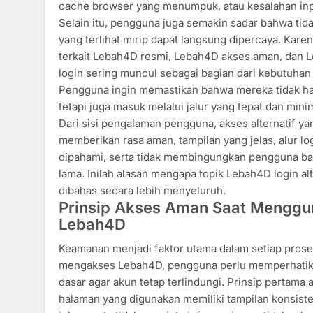
cache browser yang menumpuk, atau kesalahan inpu
Selain itu, pengguna juga semakin sadar bahwa ti
yang terlihat mirip dapat langsung dipercaya. Karen
terkait Lebah4D resmi, Lebah4D akses aman, dan
login sering muncul sebagai bagian dari kebutuhan 
Pengguna ingin memastikan bahwa mereka tidak ha
tetapi juga masuk melalui jalur yang tepat dan minim
Dari sisi pengalaman pengguna, akses alternatif y
memberikan rasa aman, tampilan yang jelas, alur l
dipahami, serta tidak membingungkan pengguna 
lama. Inilah alasan mengapa topik Lebah4D login alt
dibahas secara lebih menyeluruh.
Prinsip Akses Aman Saat Mengg
Lebah4D
Keamanan menjadi faktor utama dalam setiap proses
mengakses Lebah4D, pengguna perlu memperhatika
dasar agar akun tetap terlindungi. Prinsip pertama
halaman yang digunakan memiliki tampilan konsisten