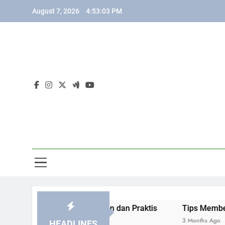
Skip
August 7, 2026
4:53:04 PM
to
content
Die
Ikuti Kom
s yang Lebih Aman dan Praktis
Tips Membersihkan Cache
3 Months Ago
HEADLINES