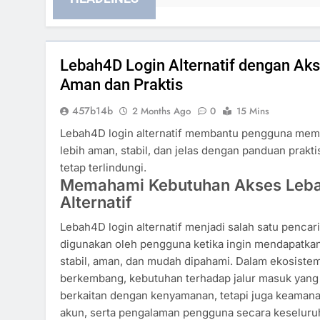
Lebah4D Login Alternatif dengan Aks
Aman dan Praktis
457b14b
2 Months Ago
0
15 Mins
Lebah4D login alternatif membantu pengguna mem
lebih aman, stabil, dan jelas dengan panduan prakt
tetap terlindungi.
Memahami Kebutuhan Akses Leba
Alternatif
Lebah4D login alternatif menjadi salah satu pencar
digunakan oleh pengguna ketika ingin mendapatkan
stabil, aman, dan mudah dipahami. Dalam ekosistem 
berkembang, kebutuhan terhadap jalur masuk yang 
berkaitan dengan kenyamanan, tetapi juga keamana
akun, serta pengalaman pengguna secara keseluru