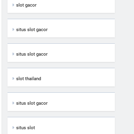
slot gacor
situs slot gacor
situs slot gacor
slot thailand
situs slot gacor
situs slot