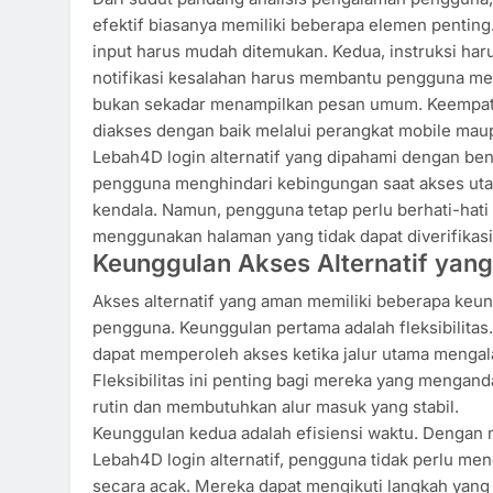
efektif biasanya memiliki beberapa elemen penting
input harus mudah ditemukan. Kedua, instruksi harus
notifikasi kesalahan harus membantu pengguna m
bukan sekadar menampilkan pesan umum. Keempat,
diakses dengan baik melalui perangkat mobile mau
Lebah4D login alternatif yang dipahami dengan b
pengguna menghindari kebingungan saat akses ut
kendala. Namun, pengguna tetap perlu berhati-hati 
menggunakan halaman yang tidak dapat diverifikasi
Keunggulan Akses Alternatif yan
Akses alternatif yang aman memiliki beberapa keu
pengguna. Keunggulan pertama adalah fleksibilitas
dapat memperoleh akses ketika jalur utama mengala
Fleksibilitas ini penting bagi mereka yang mengand
rutin dan membutuhkan alur masuk yang stabil.
Keunggulan kedua adalah efisiensi waktu. Denga
Lebah4D login alternatif, pengguna tidak perlu me
secara acak. Mereka dapat mengikuti langkah yang l