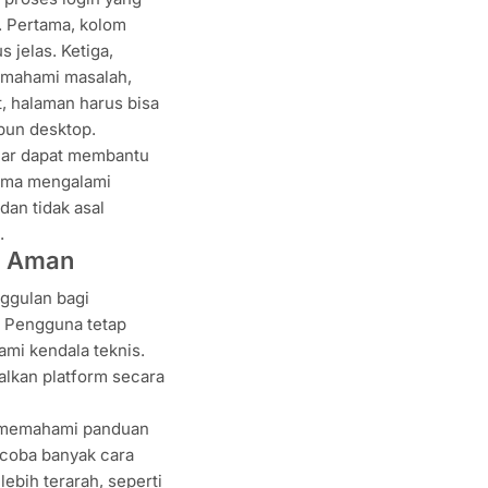
. Pertama, kolom
 jelas. Ketiga,
emahami masalah,
 halaman harus bisa
pun desktop.
enar dapat membantu
ama mengalami
dan tidak asal
.
g Aman
nggulan bagi
. Pengguna tetap
mi kendala teknis.
alkan platform secara
n memahami panduan
ncoba banyak cara
ebih terarah, seperti