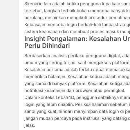
Skenario lain adalah ketika pengguna lupa kata san
tersebut, langkah terbaik bukan mencoba banyak k
berulang, melainkan mengikuti prosedur pemulihan
Kebiasaan mencoba login berkali-kali tanpa strate
sistem keamanan dan membuat proses masuk menjad
Insight Pengalaman: Kesalahan 
Perlu Dihindari
Berdasarkan analisis perilaku pengguna digital, ad
umum yang sering terjadi saat mengakses platform
Kesalahan pertama adalah terlalu cepat memasukkan
memeriksa halaman. Kesalahan kedua adalah meng
yang sama di banyak platform. Kesalahan ketiga a
notifikasi keamanan dari browser atau perangkat.
Dalam konteks Lebah4D, pengguna sebaiknya mem
login yang lebih disiplin. Periksa halaman sebelum
sandi yang kuat, hindari menyimpan data login di 
jangan mudah percaya pada instruksi yang datang d
jelas.