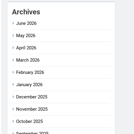
Archives
June 2026
May 2026
April 2026
March 2026
February 2026
January 2026
December 2025
November 2025
October 2025
September 2025