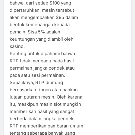
bahwa, dari setiap $100 yang
dipertaruhkan, mesin tersebut
akan mengembalikan $95 dalam
bentuk kemenangan kepada
pemain. Sisa 5% adalah
keuntungan yang diambil oleh
kasino.
Penting untuk dipahami bahwa
RTP tidak mengacu pada hasil
permainan jangka pendek atau
pada satu sesi permainan.
Sebaliknya, RTP dihitung
berdasarkan ribuan atau bahkan
jutaan putaran mesin. Oleh karena
itu, meskipun mesin slot mungkin
memberikan hasil yang sangat
berbeda dalam jangka pendek,
RTP memberikan gambaran umum
tentang seberapa banyak uang