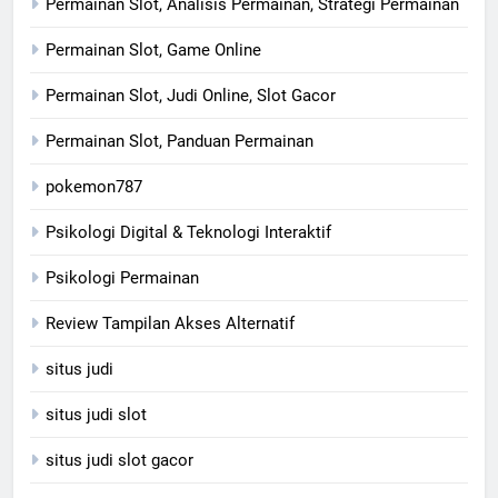
Permainan Slot, Analisis Permainan, Strategi Permainan
Permainan Slot, Game Online
Permainan Slot, Judi Online, Slot Gacor
Permainan Slot, Panduan Permainan
pokemon787
Psikologi Digital & Teknologi Interaktif
Psikologi Permainan
Review Tampilan Akses Alternatif
situs judi
situs judi slot
situs judi slot gacor