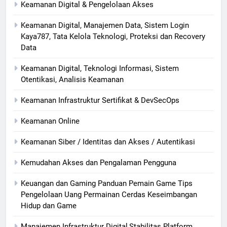
Keamanan Digital & Pengelolaan Akses
Keamanan Digital, Manajemen Data, Sistem Login
Kaya787, Tata Kelola Teknologi, Proteksi dan Recovery
Data
Keamanan Digital, Teknologi Informasi, Sistem
Otentikasi, Analisis Keamanan
Keamanan Infrastruktur Sertifikat & DevSecOps
Keamanan Online
Keamanan Siber / Identitas dan Akses / Autentikasi
Kemudahan Akses dan Pengalaman Pengguna
Keuangan dan Gaming Panduan Pemain Game Tips
Pengelolaan Uang Permainan Cerdas Keseimbangan
Hidup dan Game
Manajemen Infrastruktur Digital,Stabilitas Platform