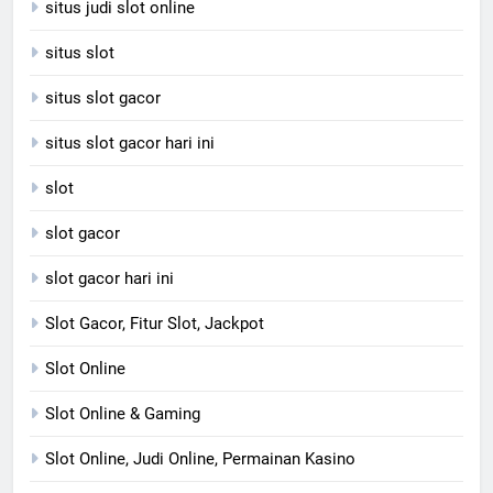
situs judi slot online
situs slot
situs slot gacor
situs slot gacor hari ini
slot
slot gacor
slot gacor hari ini
Slot Gacor, Fitur Slot, Jackpot
Slot Online
Slot Online & Gaming
Slot Online, Judi Online, Permainan Kasino