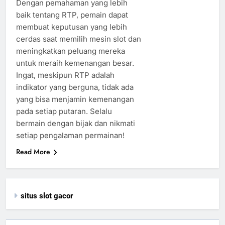
Dengan pemahaman yang lebih
baik tentang RTP, pemain dapat
membuat keputusan yang lebih
cerdas saat memilih mesin slot dan
meningkatkan peluang mereka
untuk meraih kemenangan besar.
Ingat, meskipun RTP adalah
indikator yang berguna, tidak ada
yang bisa menjamin kemenangan
pada setiap putaran. Selalu
bermain dengan bijak dan nikmati
setiap pengalaman permainan!
Read More
situs slot gacor