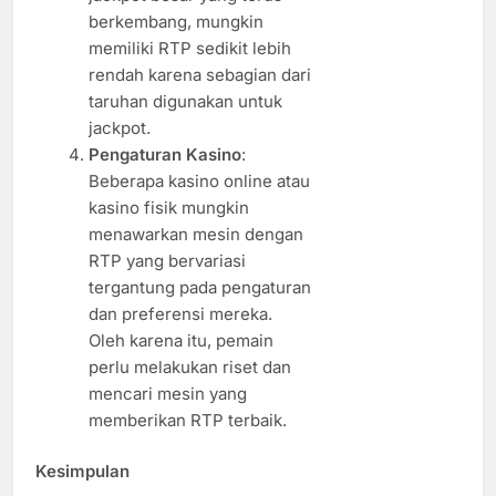
berkembang, mungkin
memiliki RTP sedikit lebih
rendah karena sebagian dari
taruhan digunakan untuk
jackpot.
Pengaturan Kasino
:
Beberapa kasino online atau
kasino fisik mungkin
menawarkan mesin dengan
RTP yang bervariasi
tergantung pada pengaturan
dan preferensi mereka.
Oleh karena itu, pemain
perlu melakukan riset dan
mencari mesin yang
memberikan RTP terbaik.
Kesimpulan