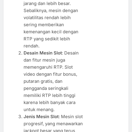
jarang dan lebih besar.
Sebaliknya, mesin dengan
volatilitas rendah lebih
sering memberikan
kemenangan kecil dengan
RTP yang sedikit lebih
rendah.
Desain Mesin Slot
: Desain
dan fitur mesin juga
memengaruhi RTP. Slot
video dengan fitur bonus,
putaran gratis, dan
pengganda seringkali
memiliki RTP lebih tinggi
karena lebih banyak cara
untuk menang.
Jenis Mesin Slot
: Mesin slot
progresif, yang menawarkan
jackpot besar yang terus