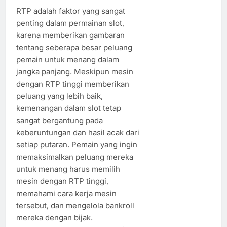
RTP adalah faktor yang sangat
penting dalam permainan slot,
karena memberikan gambaran
tentang seberapa besar peluang
pemain untuk menang dalam
jangka panjang. Meskipun mesin
dengan RTP tinggi memberikan
peluang yang lebih baik,
kemenangan dalam slot tetap
sangat bergantung pada
keberuntungan dan hasil acak dari
setiap putaran. Pemain yang ingin
memaksimalkan peluang mereka
untuk menang harus memilih
mesin dengan RTP tinggi,
memahami cara kerja mesin
tersebut, dan mengelola bankroll
mereka dengan bijak.