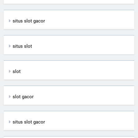
situs slot gacor
situs slot
slot
slot gacor
situs slot gacor