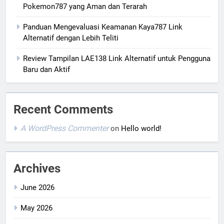
Pokemon787 yang Aman dan Terarah
Panduan Mengevaluasi Keamanan Kaya787 Link
Alternatif dengan Lebih Teliti
Review Tampilan LAE138 Link Alternatif untuk Pengguna
Baru dan Aktif
Recent Comments
A WordPress Commenter
on
Hello world!
Archives
June 2026
May 2026