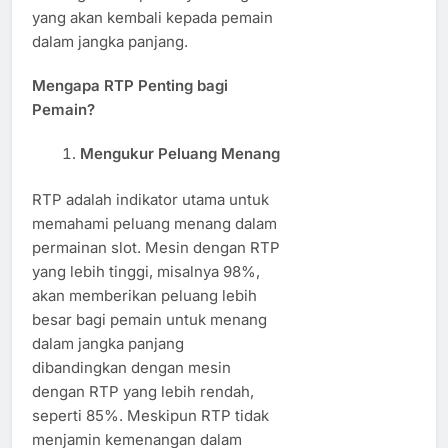
yang akan kembali kepada pemain
dalam jangka panjang.
Mengapa RTP Penting bagi
Pemain?
Mengukur Peluang Menang
RTP adalah indikator utama untuk
memahami peluang menang dalam
permainan slot. Mesin dengan RTP
yang lebih tinggi, misalnya 98%,
akan memberikan peluang lebih
besar bagi pemain untuk menang
dalam jangka panjang
dibandingkan dengan mesin
dengan RTP yang lebih rendah,
seperti 85%. Meskipun RTP tidak
menjamin kemenangan dalam