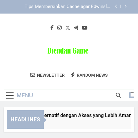
Skip
Panduan Akses Awal Setelah Berhasil Daftar
to
Pokemon787 yang Aman dan Terarah
content
Panduan Mengevaluasi Keamanan Kaya787 Link
Alternatif dengan Lebih Teliti
Lebah4D Login Alternatif dengan Akses yang
Lebih Aman dan Praktis
Tips Membersihkan Cache agar Edwinslot
Alternatif Lebih Lancar dan Stabil
Panduan Akses Awal Setelah Berhasil Daftar
Pokemon787 yang Aman dan Terarah
Diendan Game
Ikuti Komunitas Game Dan Dapatkan Tips
Panduan Mengevaluasi Keamanan Kaya787 Link
NEWSLETTER
RANDOM NEWS
Alternatif dengan Lebih Teliti
Bermain Di Diendan Game.
MENU
ebah4D Login Alternatif dengan Akses yang Lebih Aman dan P
HEADLINES
 Months Ago