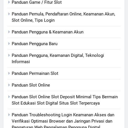
Panduan Game / Fitur Slot
Panduan Pemula, Pendaftaran Online, Keamanan Akun,
Slot Online, Tips Login
Panduan Pengguna & Keamanan Akun
Panduan Pengguna Baru
Panduan Pengguna, Keamanan Digital, Teknologi
Informasi
Panduan Permainan Slot
Panduan Slot Online
Panduan Slot Online Slot Deposit Minimal Tips Bermain
Slot Edukasi Slot Digital Situs Slot Terpercaya
Panduan Troubleshooting Login Keamanan Akses dan
Verifikasi Optimasi Browser dan Jaringan Privasi dan
Pengaturan Web Pengalaman Pengguna Digital